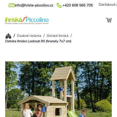
Prejsť
Darčekové 
info@hriste-piccolino.cz
+420 608 565 705
na
obsah
Domov
/
/
/
Osobné riešenia
Detské ihriská
Detske ihrisko Lookout 90 (hranoly 7x7 cm)