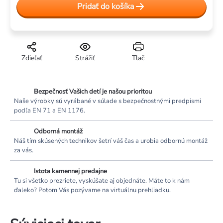
cena:
Pridať do košíka
Zdieľať
Strážiť
Tlač
Bezpečnosť Vašich detí je našou prioritou
Naše výrobky sú vyrábané v súlade s bezpečnostnými predpismi
podľa EN 71 a EN 1176.
Odborná montáž
Náš tím skúsených technikov šetrí váš čas a urobia odbornú montáž
za vás.
Istota kamennej predajne
Tu si všetko prezriete, vyskúšate aj objednáte. Máte to k nám
ďaleko? Potom Vás pozývame na virtuálnu prehliadku.