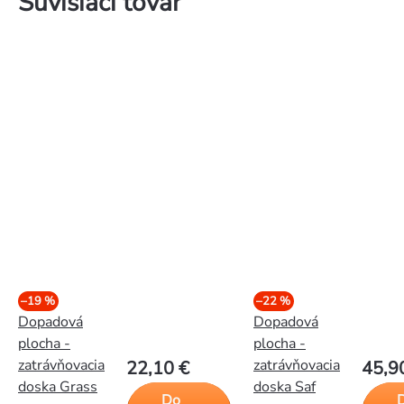
Súvisiaci tovar
–19 %
–22 %
Dopadová
Dopadová
plocha -
plocha -
zatrávňovacia
zatrávňovacia
22,10 €
45,9
doska Grass
doska Saf
Do