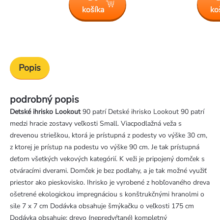
košíka
ko
Popis
podrobný popis
Detské ihrisko Lookout
90 patrí Detské ihrisko Lookout 90 patrí
medzi hracie zostavy veľkosti Small. Viacpodlažná veža s
drevenou strieškou, ktorá je prístupná z podesty vo výške 30 cm,
z ktorej je prístup na podestu vo výške 90 cm. Je tak prístupná
deťom všetkých vekových kategórií. K veži je pripojený domček s
otváracími dverami. Domček je bez podlahy, a je tak možné využiť
priestor ako pieskovisko. Ihrisko je vyrobené z hobľovaného dreva
ošetrené ekologickou impregnáciou s konštrukčnými hranolmi o
sile 7 x 7 cm Dodávka obsahuje šmýkačku o veľkosti 175 cm
Dodávka obsahuje: drevo (nepredvŕtané) kompletný