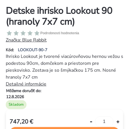
Detske ihrisko Lookout 90
(hranoly 7x7 cm)
Priemerné
Podrobnosti hodnotenia
hodnotenie
Značka:
Blue Rabbit
produktu
Kód:
LOOKOUT-90-7
je
Ihrisko Lookout je tvorené viacúrovňovou hernou vežou s
0,0
podestou 90cm, domčekom a priestorom pre
z
pieskovisko. Zostava je so šmýkačkou 175 cm. Nosné
5
hranoly 7x7 cm
hviezdičiek.
Detailné informácie
Môžeme doručiť do:
12.8.2026
Skladom
747,20 €
Jednotková