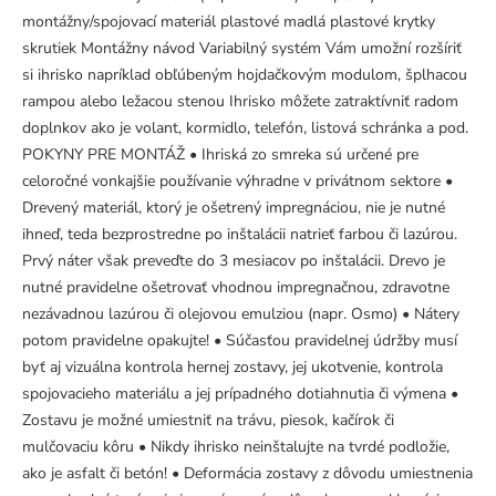
montážny/spojovací materiál plastové madlá plastové krytky
skrutiek Montážny návod Variabilný systém Vám umožní rozšíriť
si ihrisko napríklad obľúbeným hojdačkovým modulom, šplhacou
rampou alebo ležacou stenou Ihrisko môžete zatraktívniť radom
doplnkov ako je volant, kormidlo, telefón, listová schránka a pod.
POKYNY PRE MONTÁŽ • Ihriská zo smreka sú určené pre
celoročné vonkajšie používanie výhradne v privátnom sektore •
Drevený materiál, ktorý je ošetrený impregnáciou, nie je nutné
ihneď, teda bezprostredne po inštalácii natrieť farbou či lazúrou.
Prvý náter však preveďte do 3 mesiacov po inštalácii. Drevo je
nutné pravidelne ošetrovať vhodnou impregnačnou, zdravotne
nezávadnou lazúrou či olejovou emulziou (napr. Osmo) • Nátery
potom pravidelne opakujte! • Súčasťou pravidelnej údržby musí
byť aj vizuálna kontrola hernej zostavy, jej ukotvenie, kontrola
spojovacieho materiálu a jej prípadného dotiahnutia či výmena •
Zostavu je možné umiestniť na trávu, piesok, kačírok či
mulčovaciu kôru • Nikdy ihrisko neinštalujte na tvrdé podložie,
ako je asfalt či betón! • Deformácia zostavy z dôvodu umiestnenia