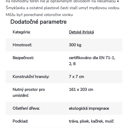
na nevhodný terén nie je oprávneným dôvodom na reklamáciu •
Šmykľavku a ostatné plastové časti stačí umyť mydlovou vodou.
Môžu byť ponechané celoročne vonku
Dodatočné parametre
Kategória
:
Detské ihriská
Hmotnosť
:
300 kg
Bezpečnost
:
certifikováno dle EN 71-1,
2, 8
Konstrukční hranoly
:
7 x 7 cm
Nutný prostor pro
161 x 203 cm
umístění
:
Ošetření dřeva
:
ekologická impregnace
Podklad
:
tráva, písek, kačírek, mulč