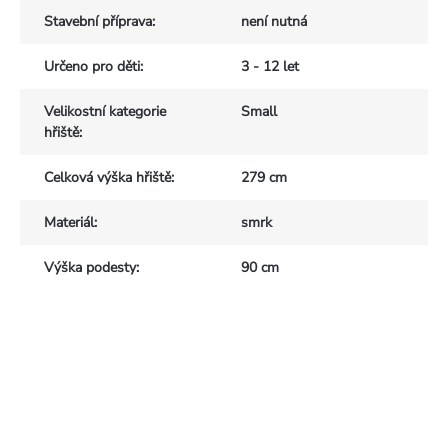
Stavební příprava
:
není nutná
Určeno pro děti
:
3 - 12 let
Velikostní kategorie
Small
hřiště
:
Celková výška hřiště
:
279 cm
Materiál
:
smrk
Výška podesty
:
90 cm