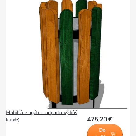
produktov
Mobiliár z agátu - odpadkový kôš
475,20 €
kulatý
Do