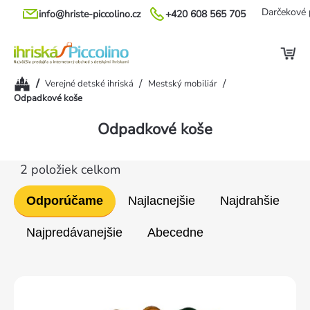
Prejsť
Darčekové 
info@hriste-piccolino.cz
+420 608 565 705
na
obsah
Domov
/
/
/
Verejné detské ihriská
Mestský mobiliár
Odpadkové koše
Odpadkové koše
2
položiek celkom
Radenie
Odporúčame
Najlacnejšie
Najdrahšie
produktov
Najpredávanejšie
Abecedne
Výpis