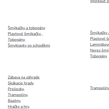
Workout z
Šmýkačky a tobogány
Šmýkačky 
Plastové šmýkačky
,
Plastové 
Tobogány
,
Laminátov
Šmyklavky so schodíkmi
Nerez šmý
Tobogány
Zábava na záhrade
Skákacie hrady
,
Trampolín
Preliezky
,
Trampolíny
,
Bazény
,
Hračky a hry
,