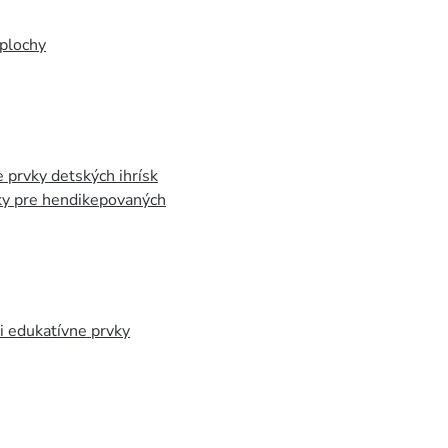
plochy
 prvky detských ihrísk
ky pre hendikepovaných
 edukatívne prvky