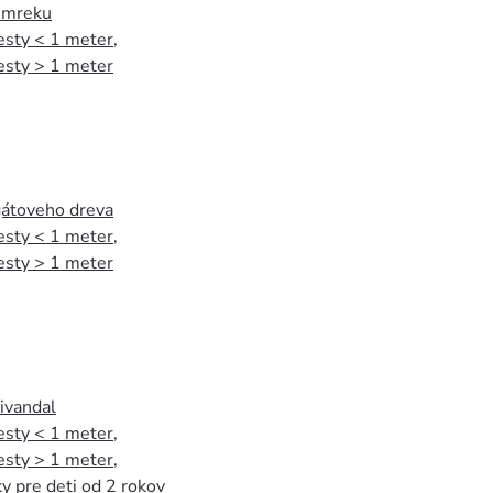
 smreku
esty < 1 meter
,
esty > 1 meter
agátoveho dreva
esty < 1 meter
,
esty > 1 meter
tivandal
esty < 1 meter
,
esty > 1 meter
,
y pre deti od 2 rokov