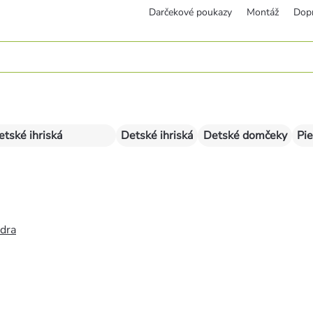
Darčekové poukazy
Montáž
Dop
etské ihriská
Detské ihriská
Detské domčeky
Pie
édra