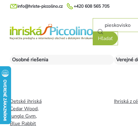
Prejsť
info@hriste-piccolino.cz
+420 608 565 705
na
obsah
Hľadať
Osobné riešenia
Verejné d
Detské ihriská
Ihriská z c
Cedar Wood
,
Jungle Gym
,
Blue Rabbit