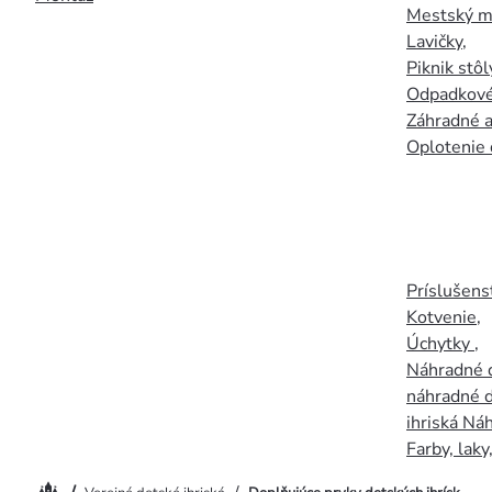
Mestský mo
Lavičky
,
Piknik stôl
Odpadkové
Záhradné a
Oplotenie 
Príslušens
Kotvenie
,
Úchytky
,
Náhradné d
náhradné d
ihriská Ná
Farby, laky
Domov