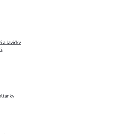
 a lavičky
á
,
altánky