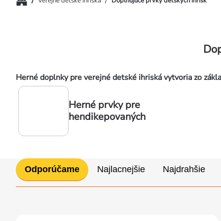
/
/
Verejné detské ihriská
Doplňujúce prvky detských ihrísk
Dop
Herné doplnky pre verejné detské ihriská vytvoria zo zákla
Herné prvky pre
hendikepovaných
Radenie
Odporúčame
Najlacnejšie
Najdrahšie
produktov