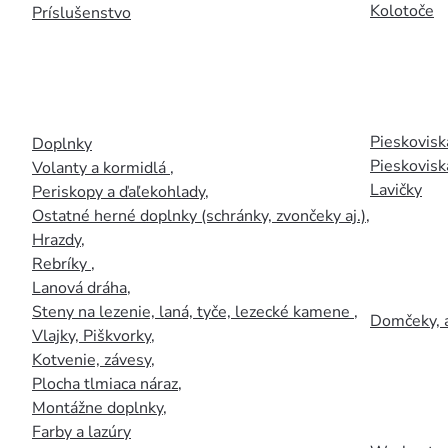
Kolotoče
Príslušenstvo
Pieskoviská
Doplnky
Pieskovisk
Volanty a kormidlá
,
Lavičky
Periskopy a ďaľekohlady
,
Ostatné herné doplnky (schránky, zvončeky aj.)
,
Hrazdy
,
Rebríky
,
Lanová dráha
,
Steny na lezenie, laná, tyče, lezecké kamene
,
Domčeky, 
Vlajky, Piškvorky
,
Kotvenie, závesy
,
Plocha tlmiaca náraz
,
Montážne doplnky
,
Farby a lazúry