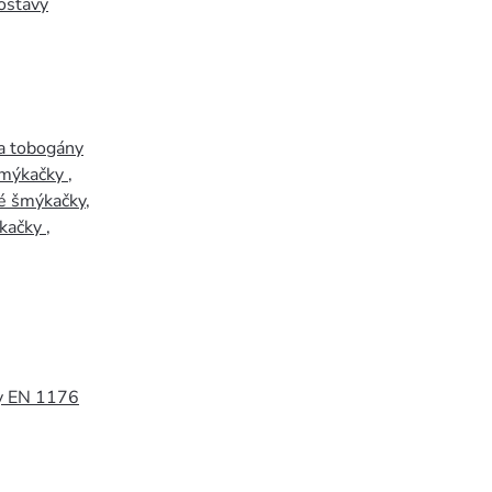
ostavy
a tobogány
šmýkačky
,
é šmýkačky
,
kačky
,
y EN 1176