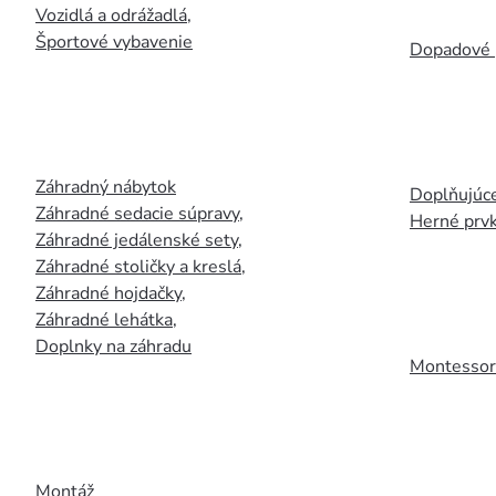
Vozidlá a odrážadlá
,
Športové vybavenie
Dopadové 
Záhradný nábytok
Doplňujúce
Záhradné sedacie súpravy
,
Herné prv
Záhradné jedálenské sety
,
Záhradné stoličky a kreslá
,
Záhradné hojdačky
,
Záhradné lehátka
,
Doplnky na záhradu
Montessori
Montáž