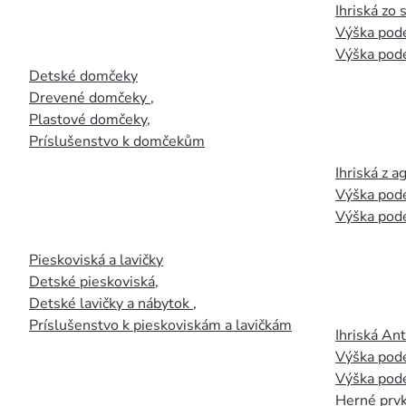
Ihriská zo
Výška pod
Výška pod
Detské domčeky
Drevené domčeky
,
Plastové domčeky
,
Príslušenstvo k domčekům
Ihriská z 
Výška pod
Výška pod
Pieskoviská a lavičky
Detské pieskoviská
,
Detské lavičky a nábytok
,
Príslušenstvo k pieskoviskám a lavičkám
Ihriská An
Výška pod
Výška pod
Herné prvk