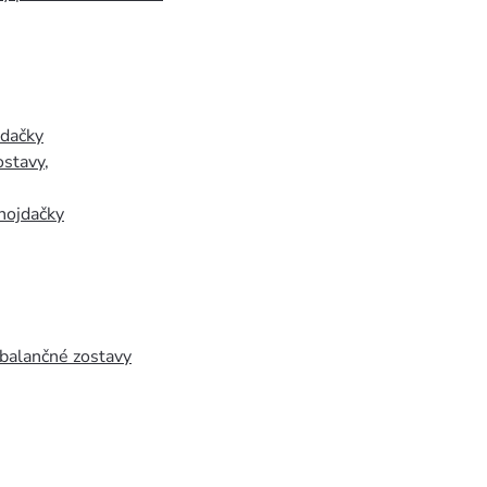
jdačky
ostavy
,
hojdačky
 balančné zostavy