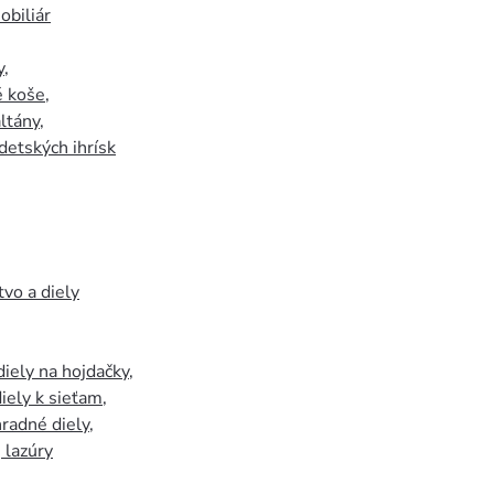
biliár
y
,
 koše
,
ltány
,
detských ihrísk
tvo a diely
iely na hojdačky
,
iely k sieťam
,
hradné diely
,
, lazúry