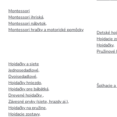
Montessori
Montessori ihriská
,
Montessori nábytok
,
Montessori hračky a motorické pomôcky
Detské ho
Hojdacie z
Hojdačky
,
Pružinové 
Hojdačky a siete
Jednosedadlové
,
Dvojsedadlové
,
Hojdačky hniezdo
,
Šplhacie a
Hojdačky pre bábätká
,
Drevené hojdačky
,
Závesné prvky (siete, hrazdy aj.)
,
Hojdačky na pružine
,
Hojdacie zostavy
,