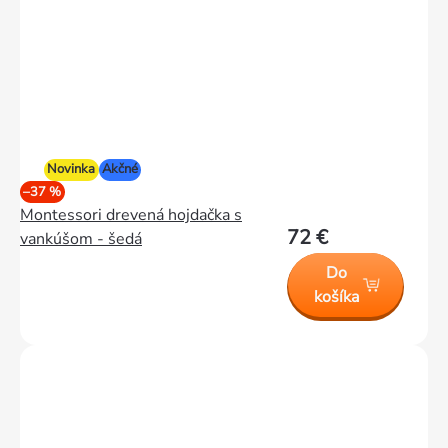
Novinka
Akčné
–37 %
Montessori drevená hojdačka s
72 €
vankúšom - šedá
Do
košíka