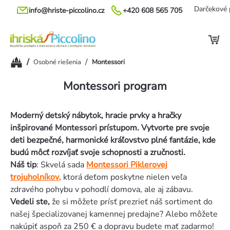
Prejsť
Darčekové 
info@hriste-piccolino.cz
+420 608 565 705
na
obsah
Domov
/
/
Osobné riešenia
Montessori
Montessori program
Moderný detský nábytok, hracie prvky a hračky
inšpirované Montessori prístupom. Vytvorte pre svoje
deti bezpečné, harmonické kráľovstvo plné fantázie, kde
budú môcť rozvíjať svoje schopnosti a zručnosti.
Náš tip
: Skvelá sada
Montessori Piklerovej
trojuholníkov
, ktorá deťom poskytne nielen veľa
zdravého pohybu v pohodlí domova, ale aj zábavu.
Vedeli ste,
že si môžete prísť prezrieť náš sortiment do
našej špecializovanej kamennej predajne? Alebo môžete
nakúpiť aspoň za 250 € a dopravu budete mať zadarmo!