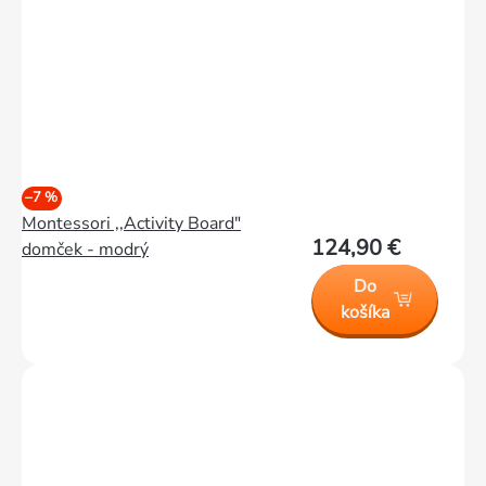
–7 %
Montessori ,,Activity Board"
124,90 €
domček - modrý
Do
košíka