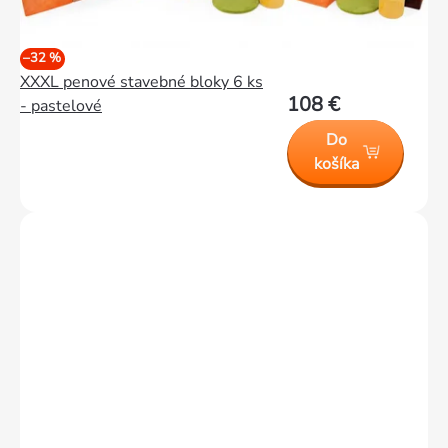
–32 %
XXXL penové stavebné bloky 6 ks
108 €
- pastelové
Do
košíka