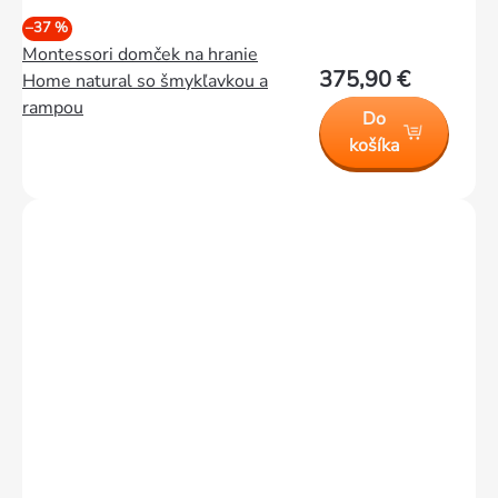
–37 %
Montessori domček na hranie
375,90 €
Home natural so šmykľavkou a
rampou
Do
košíka