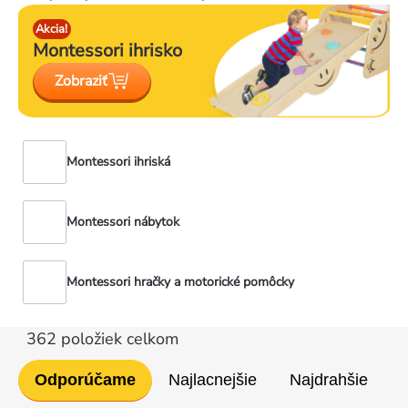
Akcia!
Montessori
ihrisko
Zobraziť
Montessori ihriská
Montessori nábytok
Montessori hračky a motorické pomôcky
362
položiek celkom
Radenie
Odporúčame
Najlacnejšie
Najdrahšie
produktov