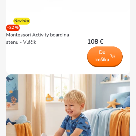
Novinka
–22 %
Montessori Activity board na
108 €
stenu - Vláčik
Do
košíka