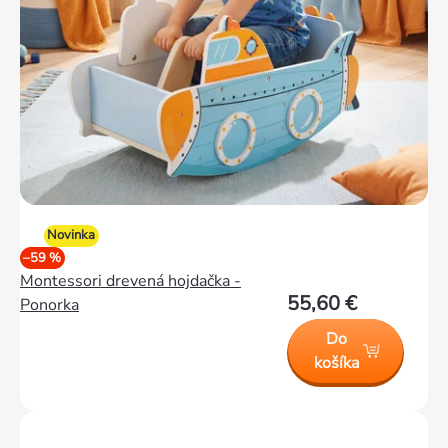
Novinka
–59 %
Montessori drevená hojdačka -
55,60 €
Ponorka
Do
košíka