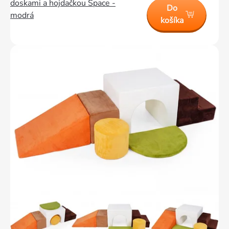
doskami a hojdačkou Space -
Do
modrá
košíka