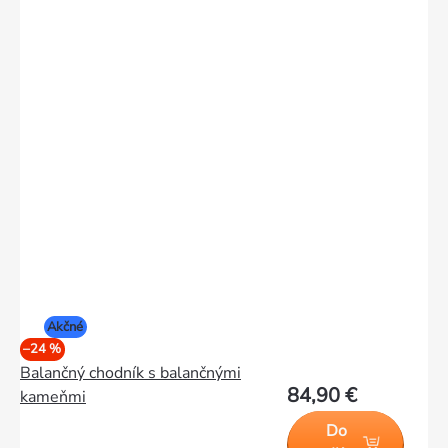
Akčné
–24 %
Balančný chodník s balančnými
84,90 €
kameňmi
Do