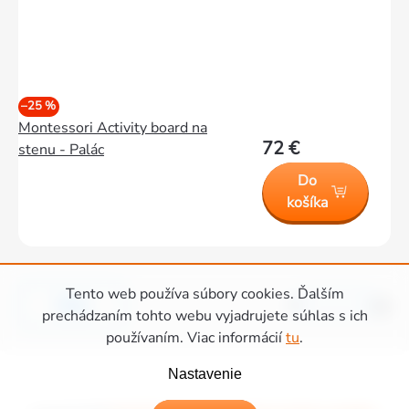
–25 %
Montessori Activity board na
72 €
stenu - Palác
Do
košíka
Tento web používa súbory cookies. Ďalším
Hore
1
33
Ovládacie
prechádzaním tohto webu vyjadrujete súhlas s ich
používaním. Viac informácií
tu
.
prvky
Zápätie
výpisu
Nastavenie