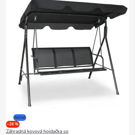
produktov
Akčné
–26 %
Záhradná kovová hojdačka so