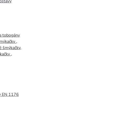
ostavy
a tobogány
šmýkačky
,
é šmýkačky
,
kačky
,
y EN 1176