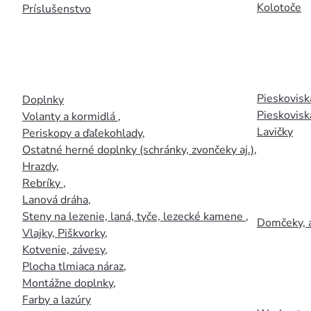
Kolotoče
Príslušenstvo
Pieskoviská
Doplnky
Pieskovisk
Volanty a kormidlá
,
Lavičky
Periskopy a ďaľekohlady
,
Ostatné herné doplnky (schránky, zvončeky aj.)
,
Hrazdy
,
Rebríky
,
Lanová dráha
,
Steny na lezenie, laná, tyče, lezecké kamene
,
Domčeky, 
Vlajky, Piškvorky
,
Kotvenie, závesy
,
Plocha tlmiaca náraz
,
Montážne doplnky
,
Farby a lazúry