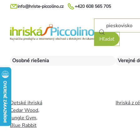
Prejsť
info@hriste-piccolino.cz
+420 608 565 705
na
obsah
Hľadať
Osobné riešenia
Verejné d
Detské ihriská
Ihriská z c
Cedar Wood
,
Jungle Gym
,
Blue Rabbit