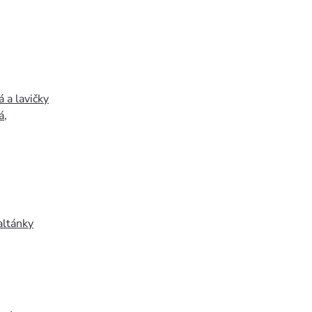
 a lavičky
á
,
altánky