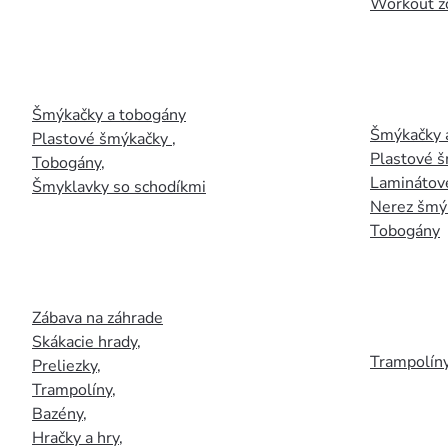
Workout z
Šmýkačky a tobogány
Šmýkačky 
Plastové šmýkačky
,
Plastové 
Tobogány
,
Laminátov
Šmyklavky so schodíkmi
Nerez šmý
Tobogány
Zábava na záhrade
Skákacie hrady
,
Trampolín
Preliezky
,
Trampolíny
,
Bazény
,
Hračky a hry
,