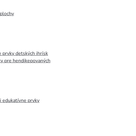
plochy
 prvky detských ihrísk
ky pre hendikepovaných
 edukatívne prvky