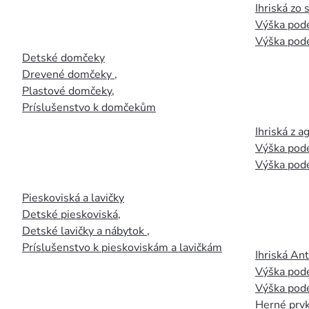
Ihriská zo
Výška pod
Výška pod
Detské domčeky
Drevené domčeky
,
Plastové domčeky
,
Príslušenstvo k domčekům
Ihriská z 
Výška pod
Výška pod
Pieskoviská a lavičky
Detské pieskoviská
,
Detské lavičky a nábytok
,
Príslušenstvo k pieskoviskám a lavičkám
Ihriská An
Výška pod
Výška pod
Herné prvk