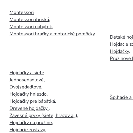
Montessori
Montessori ihriská
,
Montessori nábytok
,
Montessori hračky a motorické pomôcky
Detské ho
Hojdacie z
Hojdačky
,
Pružinové 
Hojdačky a siete
Jednosedadlové
,
Dvojsedadlové
,
Hojdačky hniezdo
,
Šplhacie a
Hojdačky pre bábätká
,
Drevené hojdačky
,
Závesné prvky (siete, hrazdy aj.)
,
Hojdačky na pružine
,
Hojdacie zostavy
,