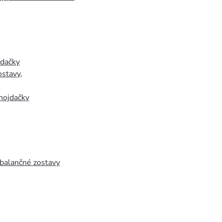
jdačky
ostavy
,
hojdačky
 balančné zostavy