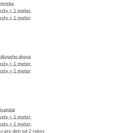
 smreku
esty < 1 meter
,
esty > 1 meter
agátoveho dreva
esty < 1 meter
,
esty > 1 meter
tivandal
esty < 1 meter
,
esty > 1 meter
,
y pre deti od 2 rokov