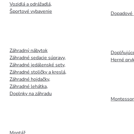
Vozidlá a odrážadlá
,
Športové vybavenie
Dopadové 
Záhradný nábytok
Doplňujúce
Záhradné sedacie súpravy
,
Herné prv
Záhradné jedálenské sety
,
Záhradné stoličky a kreslá
,
Záhradné hojdačky
,
Záhradné lehátka
,
Doplnky na záhradu
Montessori
Montáž