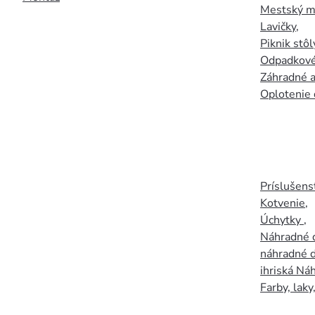
Mestský mo
Lavičky
,
Piknik stôl
Odpadkové
Záhradné a
Oplotenie 
Príslušens
Kotvenie
,
Úchytky
,
Náhradné d
náhradné d
ihriská Ná
Farby, laky