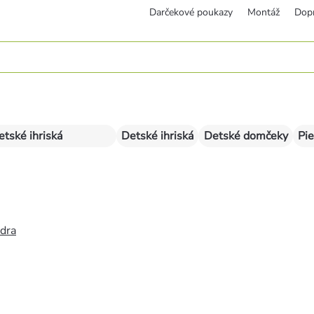
Darčekové poukazy
Montáž
Dop
etské ihriská
Detské ihriská
Detské domčeky
Pie
édra