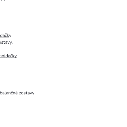
jdačky
ostavy
,
hojdačky
 balančné zostavy