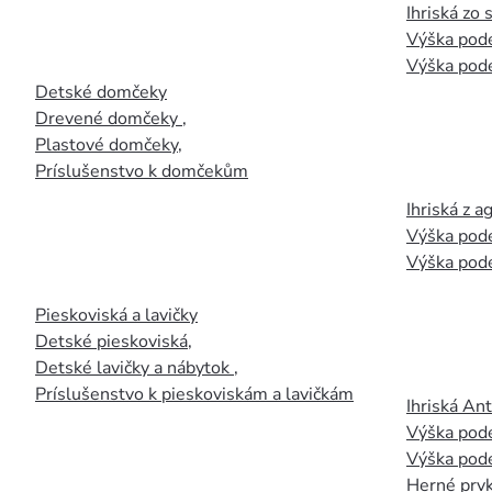
Ihriská zo
Výška pod
Výška pod
Detské domčeky
Drevené domčeky
,
Plastové domčeky
,
Príslušenstvo k domčekům
Ihriská z 
Výška pod
Výška pod
Pieskoviská a lavičky
Detské pieskoviská
,
Detské lavičky a nábytok
,
Príslušenstvo k pieskoviskám a lavičkám
Ihriská An
Výška pod
Výška pod
Herné prvk