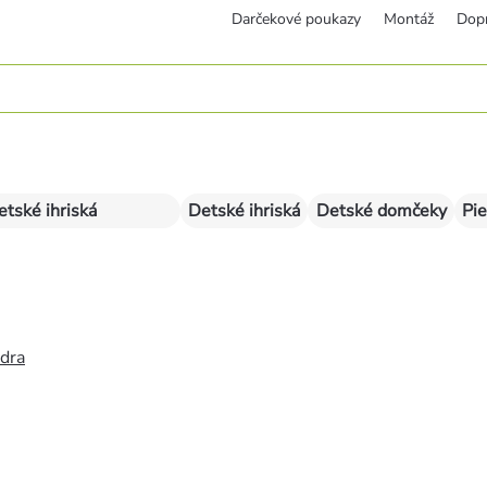
Darčekové poukazy
Montáž
Dop
etské ihriská
Detské ihriská
Detské domčeky
Pie
édra