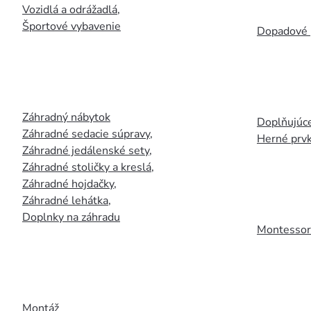
Vozidlá a odrážadlá
,
Športové vybavenie
Dopadové 
Záhradný nábytok
Doplňujúce
Záhradné sedacie súpravy
,
Herné prv
Záhradné jedálenské sety
,
Záhradné stoličky a kreslá
,
Záhradné hojdačky
,
Záhradné lehátka
,
Doplnky na záhradu
Montessori
Montáž