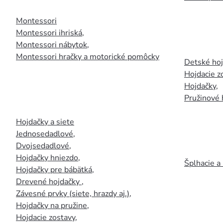
Montessori
Montessori ihriská
,
Montessori nábytok
,
Montessori hračky a motorické pomôcky
Detské ho
Hojdacie z
Hojdačky
,
Pružinové 
Hojdačky a siete
Jednosedadlové
,
Dvojsedadlové
,
Hojdačky hniezdo
,
Šplhacie a
Hojdačky pre bábätká
,
Drevené hojdačky
,
Závesné prvky (siete, hrazdy aj.)
,
Hojdačky na pružine
,
Hojdacie zostavy
,