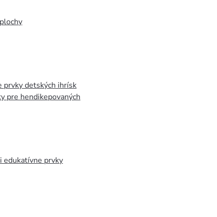
plochy
 prvky detských ihrísk
ky pre hendikepovaných
 edukatívne prvky