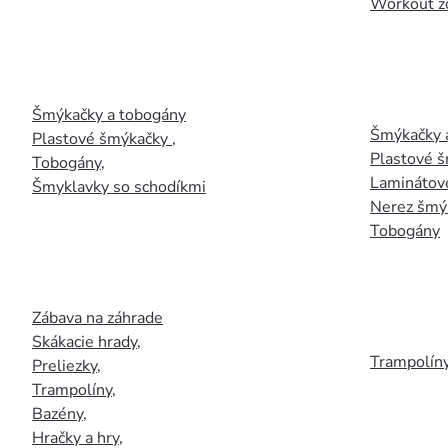
Workout z
Šmýkačky a tobogány
Šmýkačky 
Plastové šmýkačky
,
Plastové 
Tobogány
,
Laminátov
Šmyklavky so schodíkmi
Nerez šmý
Tobogány
Zábava na záhrade
Skákacie hrady
,
Trampolín
Preliezky
,
Trampolíny
,
Bazény
,
Hračky a hry
,