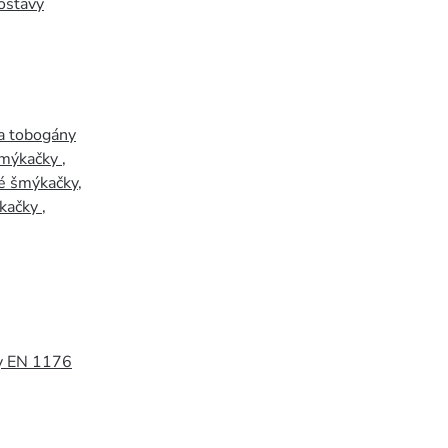
ostavy
a tobogány
šmýkačky
,
é šmýkačky
,
kačky
,
y EN 1176