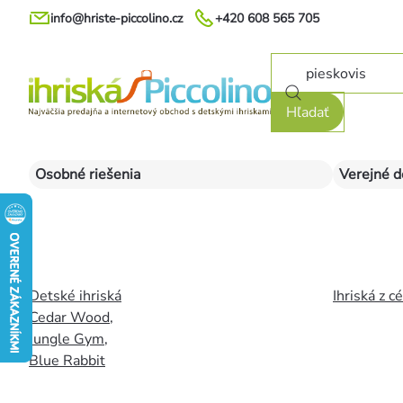
Prejsť
info@hriste-piccolino.cz
+420 608 565 705
na
obsah
Hľadať
Osobné riešenia
Verejné d
Detské ihriská
Ihriská z c
Cedar Wood
,
Jungle Gym
,
Blue Rabbit