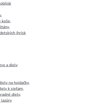
biliár
y
,
 koše
,
ltány
,
detských ihrísk
tvo a diely
iely na hojdačky
,
iely k sieťam
,
hradné diely
,
, lazúry