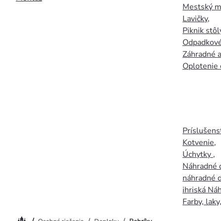
Mestský mo
Lavičky
,
Piknik stôl
Odpadkové
Záhradné a
Oplotenie 
Príslušens
Kotvenie
,
Úchytky
,
Náhradné d
náhradné d
ihriská Ná
Farby, laky
Domov