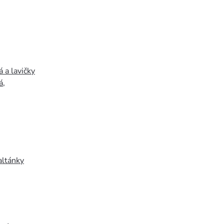
 a lavičky
á
,
altánky