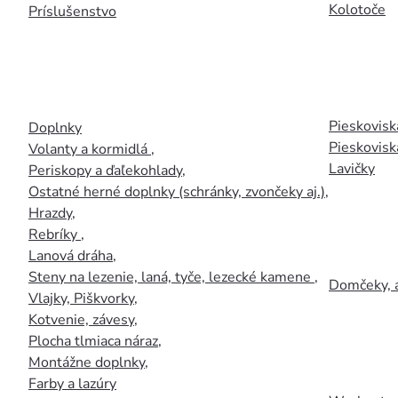
Kolotoče
Príslušenstvo
Pieskoviská
Doplnky
Pieskovisk
Volanty a kormidlá
,
Lavičky
Periskopy a ďaľekohlady
,
Ostatné herné doplnky (schránky, zvončeky aj.)
,
Hrazdy
,
Rebríky
,
Lanová dráha
,
Steny na lezenie, laná, tyče, lezecké kamene
,
Domčeky, 
Vlajky, Piškvorky
,
Kotvenie, závesy
,
Plocha tlmiaca náraz
,
Montážne doplnky
,
Farby a lazúry