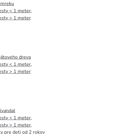
 smreku
esty < 1 meter
,
esty > 1 meter
agátoveho dreva
esty < 1 meter
,
esty > 1 meter
tivandal
esty < 1 meter
,
esty > 1 meter
,
y pre deti od 2 rokov