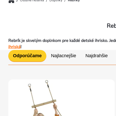
/
/
/
Osobné riešenia
Doplnky
Rebríky
Reb
Rebrík je skvelým doplnkom pre každé detské ihrisko. Jed
ihriská
!
Radenie
Odporúčame
Najlacnejšie
Najdrahšie
produktov
Výpis
produktov