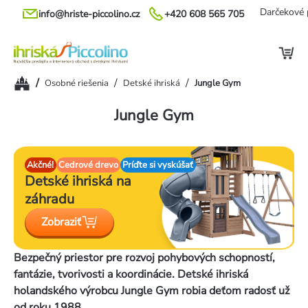
Prejsť
Darčekové 
info@hriste-piccolino.cz
+420 608 565 705
na
obsah
Domov
/
/
/
Osobné riešenia
Detské ihriská
Jungle Gym
Jungle Gym
Akčné!
Cedrové drevo
Príďte si vyskúšať
Detské ihriská
na
záhradu
Zobraziť
Bezpečný priestor pre rozvoj pohybových schopností,
fantázie, tvorivosti a koordinácie. Detské ihriská
holandského výrobcu Jungle Gym robia deťom radosť už
od roku 1988.