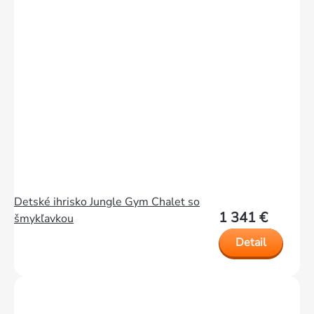
Detské ihrisko Jungle Gym Chalet so
1 341 €
šmykľavkou
Detail