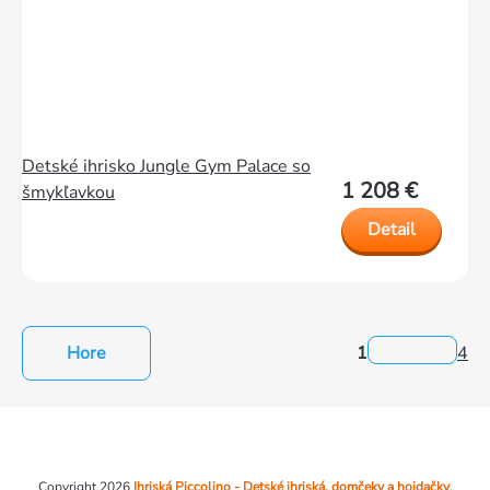
Detské ihrisko Jungle Gym Palace so
1 208 €
šmykľavkou
Detail
Hore
1
4
Ovládacie
prvky
Zápätie
výpisu
Copyright 2026
Ihriská Piccolino - Detské ihriská, domčeky a hojdačky
.