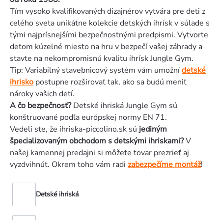
Tím vysoko kvalifikovaných dizajnérov vytvára pre deti z
celého sveta unikátne kolekcie detských ihrísk v súlade s
tými najprísnejšími bezpečnostnými predpismi. Vytvorte
deťom kúzelné miesto na hru v bezpečí vašej záhrady a
stavte na nekompromisnú kvalitu ihrísk Jungle Gym.
Tip: Variabilný stavebnicový systém vám umožní
detské
ihrisko
postupne rozširovať tak, ako sa budú meniť
nároky vašich detí.
A čo bezpečnosť?
Detské ihriská Jungle Gym sú
konštruované podľa európskej normy EN 71.
Vedeli ste, že ihriska-piccolino.sk sú
jediným
špecializovaným obchodom s detskými ihriskami?
V
našej kamennej predajni si môžete tovar prezrieť aj
vyzdvihnúť. Okrem toho vám radi
zabezpečíme montáž
!
Detské ihriská