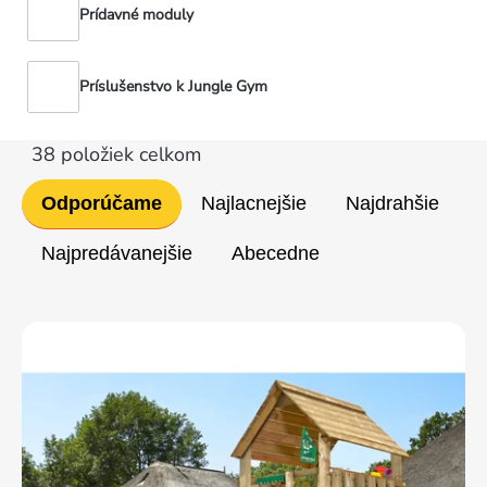
Prídavné moduly
Príslušenstvo k Jungle Gym
38
položiek celkom
Radenie
Odporúčame
Najlacnejšie
Najdrahšie
produktov
Najpredávanejšie
Abecedne
Výpis
produktov