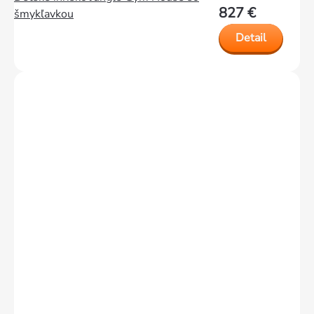
827 €
šmykľavkou
Detail