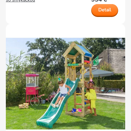
so šmýkačkou
Detail