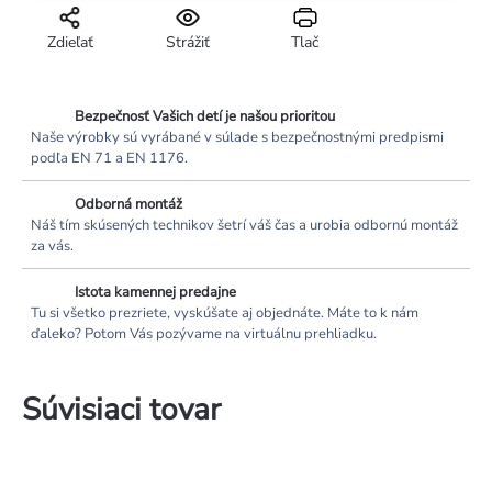
Zdieľať
Strážiť
Tlač
Bezpečnosť Vašich detí je našou prioritou
Naše výrobky sú vyrábané v súlade s bezpečnostnými predpismi
podľa EN 71 a EN 1176.
Odborná montáž
Náš tím skúsených technikov šetrí váš čas a urobia odbornú montáž
za vás.
Istota kamennej predajne
Tu si všetko prezriete, vyskúšate aj objednáte. Máte to k nám
ďaleko? Potom Vás pozývame na virtuálnu prehliadku.
Súvisiaci tovar