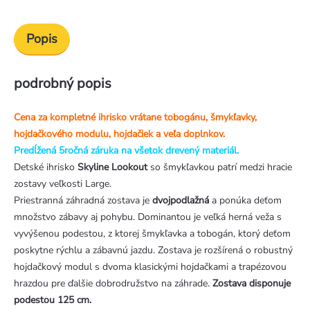
Popis
podrobný popis
Cena za kompletné ihrisko vrátane tobogánu, šmykľavky,
hojdačkového modulu, hojdačiek a veľa doplnkov.
Predĺžená 5ročná záruka na všetok drevený materiál.
Detské ihrisko
Skyline Lookout
so šmykľavkou patrí medzi hracie
zostavy veľkosti Large.
Priestranná záhradná zostava je
dvojpodlažná
a ponúka deťom
množstvo zábavy aj pohybu. Dominantou je veľká herná veža s
vyvýšenou podestou, z ktorej šmykľavka a tobogán, ktorý deťom
poskytne rýchlu a zábavnú jazdu. Zostava je rozšírená o robustný
hojdačkový modul s dvoma klasickými hojdačkami a trapézovou
hrazdou pre ďalšie dobrodružstvo na záhrade.
Zostava disponuje
podestou 125 cm.