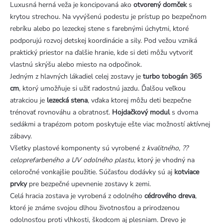
Luxusná herná veža je koncipovaná ako
otvorený domček
s
krytou strechou. Na vyvýšenú podestu je prístup po bezpečnom
rebríku alebo po lezeckej stene s farebnými úchytmi, ktoré
podporujú rozvoj detskej koordinácie a sily. Pod vežou vzniká
praktický priestor na ďalšie hranie, kde si deti môžu vytvoriť
vlastnú skrýšu alebo miesto na odpočinok.
Jedným z hlavných lákadiel celej zostavy je
turbo tobogán 365
cm
, ktorý umožňuje si užiť radostnú jazdu. Ďalšou veľkou
atrakciou je
lezecká stena
, vďaka ktorej môžu deti bezpečne
trénovať rovnováhu a obratnosť.
Hojdačkový modul
s dvoma
sedákmi a trapézom potom poskytuje ešte viac možností aktívnej
zábavy.
Všetky plastové komponenty sú vyrobené z
kvalitného, ??
celoprefarbeného a UV odolného plastu
, ktorý je vhodný na
celoročné vonkajšie použitie. Súčasťou dodávky sú aj
kotviace
prvky
pre bezpečné upevnenie zostavy k zemi.
Celá hracia zostava je vyrobená z odolného
cédrového dreva
,
ktoré je známe svojou dlhou životnosťou a prirodzenou
odolnosťou proti vlhkosti, škodcom aj plesniam. Drevo je