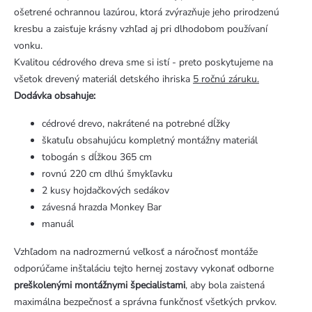
ošetrené ochrannou lazúrou, ktorá zvýrazňuje jeho prirodzenú
kresbu a zaisťuje krásny vzhľad aj pri dlhodobom používaní
vonku.
Kvalitou cédrového dreva sme si istí - preto poskytujeme na
všetok drevený materiál detského ihriska
5 ročnú záruku.
Dodávka obsahuje:
cédrové drevo, nakrátené na potrebné dĺžky
škatuľu obsahujúcu kompletný montážny materiál
tobogán s dĺžkou 365 cm
rovnú 220 cm dlhú šmykľavku
2 kusy hojdačkových sedákov
závesná hrazda Monkey Bar
manuál
Vzhľadom na nadrozmernú veľkosť a náročnosť montáže
odporúčame inštaláciu tejto hernej zostavy vykonať odborne
preškolenými montážnymi špecialistami
, aby bola zaistená
maximálna bezpečnosť a správna funkčnosť všetkých prvkov.