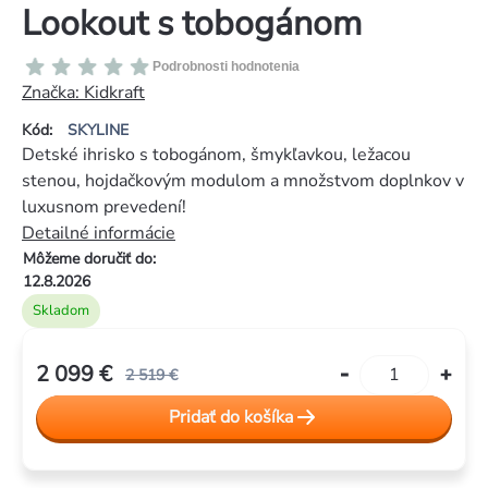
Lookout s tobogánom
Priemerné
Podrobnosti hodnotenia
hodnotenie
Značka:
Kidkraft
produktu
Kód:
SKYLINE
je
Detské ihrisko s tobogánom, šmykľavkou, ležacou
0,0
stenou, hojdačkovým modulom a množstvom doplnkov v
z
luxusnom prevedení!
5
Detailné informácie
hviezdičiek.
Môžeme doručiť do:
12.8.2026
Skladom
2 099 €
2 519 €
Jednotková
Pridať do košíka
cena: