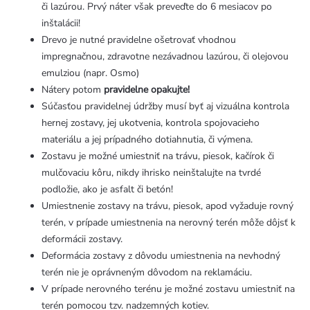
či lazúrou. Prvý náter však preveďte do 6 mesiacov po
inštalácii!
Drevo je nutné pravidelne ošetrovať vhodnou
impregnačnou, zdravotne nezávadnou lazúrou, či olejovou
emulziou (napr. Osmo)
Nátery potom
pravidelne opakujte!
Súčasťou pravidelnej údržby musí byť aj vizuálna kontrola
hernej zostavy, jej ukotvenia, kontrola spojovacieho
materiálu a jej prípadného dotiahnutia, či výmena.
Zostavu je možné umiestniť na trávu, piesok, kačírok či
mulčovaciu kôru, nikdy ihrisko neinštalujte na tvrdé
podložie, ako je asfalt či betón!
Umiestnenie zostavy na trávu, piesok, apod vyžaduje rovný
terén, v prípade umiestnenia na nerovný terén môže dôjsť k
deformácii zostavy.
Deformácia zostavy z dôvodu umiestnenia na nevhodný
terén nie je oprávneným dôvodom na reklamáciu.
V prípade nerovného terénu je možné zostavu umiestniť na
terén pomocou tzv. nadzemných kotiev.