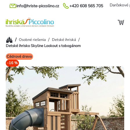
Prejsť
Darčekové 
info@hriste-piccolino.cz
+420 608 565 705
na
obsah
Domov
/
/
/
Osobné riešenia
Detské ihriská
Detské ihrisko Skyline Lookout s tobogánom
Cédrové drevo
–16 %