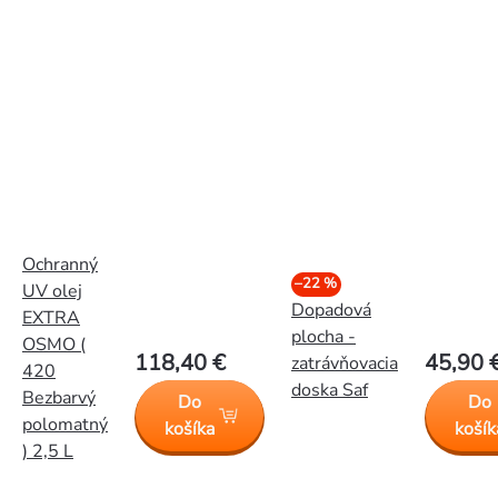
Ochranný
–22 %
UV olej
Dopadová
EXTRA
plocha -
OSMO (
118,40 €
45,90 
zatrávňovacia
420
doska Saf
Bezbarvý
Do
Do
polomatný
košíka
košík
) 2,5 L