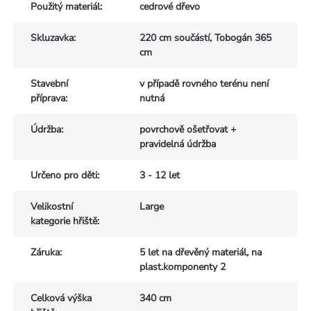
Použitý materiál
:
cedrové dřevo
Skluzavka
:
220 cm součástí, Tobogán 365
cm
Stavební
v případě rovného terénu není
příprava
:
nutná
Údržba
:
povrchově ošetřovat +
pravidelná údržba
Určeno pro děti
:
3 - 12 let
Velikostní
Large
kategorie hřiště
:
Záruka
:
5 let na dřevěný materiál, na
plast.komponenty 2
Celková výška
340 cm