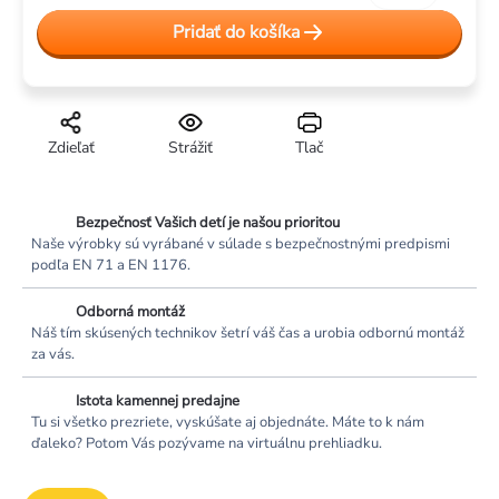
Jednotková
Pridať do košíka
cena:
Zdieľať
Strážiť
Tlač
Bezpečnosť Vašich detí je našou prioritou
Naše výrobky sú vyrábané v súlade s bezpečnostnými predpismi
podľa EN 71 a EN 1176.
Odborná montáž
Náš tím skúsených technikov šetrí váš čas a urobia odbornú montáž
za vás.
Istota kamennej predajne
Tu si všetko prezriete, vyskúšate aj objednáte. Máte to k nám
ďaleko? Potom Vás pozývame na virtuálnu prehliadku.