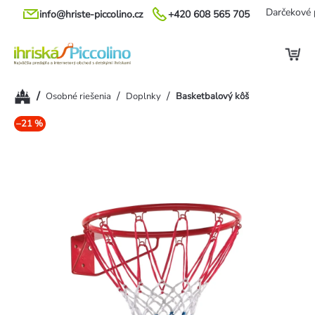
Prejsť
Darčekové 
info@hriste-piccolino.cz
+420 608 565 705
na
obsah
Domov
/
/
/
Osobné riešenia
Doplnky
Basketbalový kôš
–21 %