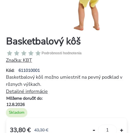
Basketbalový kôš
Priemerné
Podrobnosti hodnotenia
hodnotenie
Značka:
KBT
produktu
Kód:
611010001
je
Basketbalový kôš možno umiestniť na pevný podklad v
0,0
rôznych výškach.
z
Detailné informácie
5
Môžeme doručiť do:
hviezdičiek.
12.8.2026
Skladom
33,80 €
43,30 €