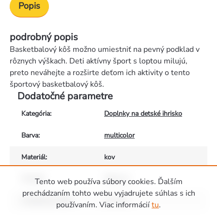
Popis
podrobný popis
Basketbalový kôš možno umiestniť na pevný podklad v
rôznych výškach. Deti aktívny šport s loptou milujú,
preto neváhejte a rozširte deťom ich aktivity o tento
športový basketbalový kôš.
Dodatočné parametre
Kategória
:
Doplnky na detské ihrisko
Barva
:
multicolor
Materiál
:
kov
Průměr
:
450 mm
Tento web používa súbory cookies. Ďalším
prechádzaním tohto webu vyjadrujete súhlas s ich
Vhodné pro děti
:
od 3 let
používaním. Viac informácií
tu
.