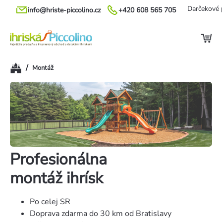
Prejsť
Darčekové 
info@hriste-piccolino.cz
+420 608 565 705
na
obsah
Domov
/
Montáž
Profesionálna
montáž ihrísk
Po celej SR
Doprava zdarma do 30 km od Bratislavy