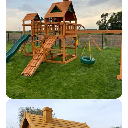
Tento web používa súbory cookies. Ďalším
prechádzaním tohto webu vyjadrujete súhlas s ich
používaním. Viac informácií
tu
.
Nastavenie
Súhlasím