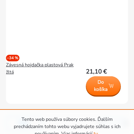
–34 %
Závesná hojdačka plastová Prak
21,10 €
žltá
Do
košíka
Tento web používa súbory cookies. Ďalším
Hore
1
5
Ovládacie
prechádzaním tohto webu vyjadrujete súhlas s ich
používaním. Viac informácií
tu
.