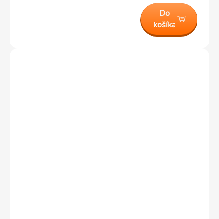
Do
košíka