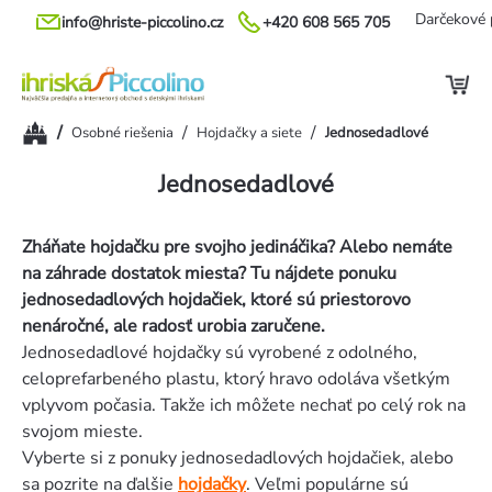
Prejsť
Darčekové 
info@hriste-piccolino.cz
+420 608 565 705
na
obsah
Domov
/
/
/
Osobné riešenia
Hojdačky a siete
Jednosedadlové
Jednosedadlové
Zháňate hojdačku pre svojho jedináčika? Alebo nemáte
na záhrade dostatok miesta? Tu nájdete ponuku
jednosedadlových hojdačiek, ktoré sú priestorovo
nenáročné, ale radosť urobia zaručene.
Jednosedadlové hojdačky sú vyrobené z odolného, ​​
celoprefarbeného plastu, ktorý hravo odoláva všetkým
vplyvom počasia. Takže ich môžete nechať po celý rok na
svojom mieste.
Vyberte si z ponuky jednosedadlových hojdačiek, alebo
sa pozrite na ďalšie
hojdačky
. Veľmi populárne sú