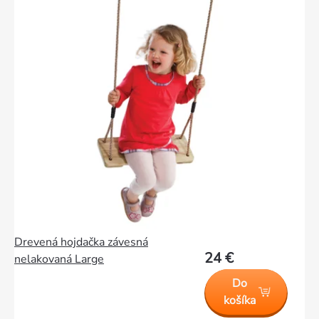
Drevená hojdačka závesná
24 €
nelakovaná Large
Do
košíka