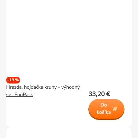
–19 %
Hrazda, hojdačka kruhy - výhodný
33,20 €
set FunPack
Do
košíka