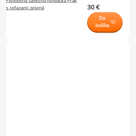
Flexibilná závesná hojdačka Prak
30 €
s reťazami zelená
Do
košíka