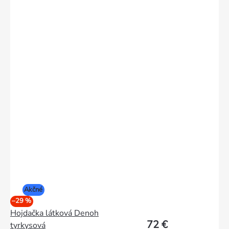
Akčné
–29 %
Hojdačka látková Denoh
72 €
tyrkysová