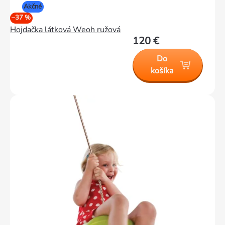
Akčné
–37 %
Hojdačka látková Weoh ružová
120 €
Do
košíka