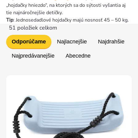
„hojdačky hniezdo“, na ktorých sa do sýtosti vyšantia aj
tie najnáročnejšie detičky.
Tip
: Jednosedadlové hojdačky majú nosnosť 45 – 50 kg.
51
položiek celkom
Radenie
Odporúčame
Najlacnejšie
Najdrahšie
produktov
Najpredávanejšie
Abecedne
Výpis
produktov