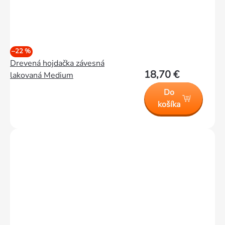
–22 %
Drevená hojdačka závesná
18,70 €
lakovaná Medium
Do
košíka