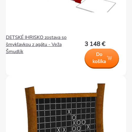
DETSKÉ IHRISKO zostava so
3 148 €
šmykľavkou z agátu - Veža
Šmudlík
Do
košíka