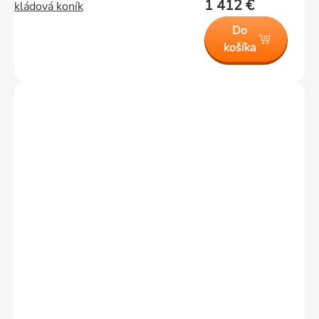
1 412 €
kládová koník
Do
košíka