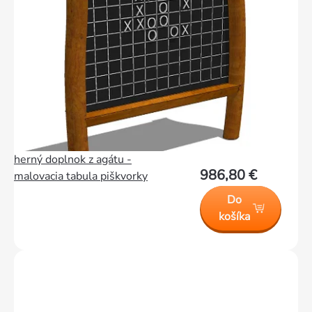
herný doplnok z agátu -
986,80 €
malovacia tabula piškvorky
Do
košíka