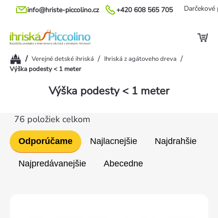
Prejsť
Darčekové 
info@hriste-piccolino.cz
+420 608 565 705
na
obsah
Domov
/
/
/
Verejné detské ihriská
Ihriská z agátoveho dreva
Výška podesty < 1 meter
Výška podesty < 1 meter
76
položiek celkom
Radenie
Odporúčame
Najlacnejšie
Najdrahšie
produktov
Najpredávanejšie
Abecedne
Výpis