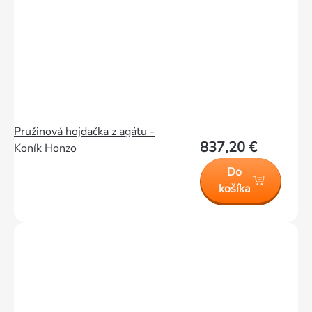
Pružinová hojdačka z agátu -
837,20 €
Koník Honzo
Do
košíka