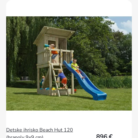
Detske ihrisko Beach Hut 120
896 €
(hranoly 9x9 cm)