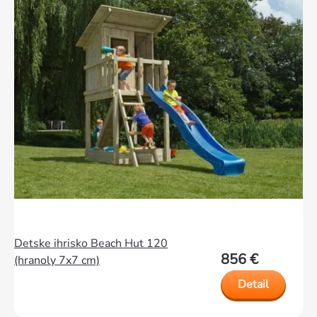
Detske ihrisko Beach Hut 120
856 €
(hranoly 7x7 cm)
Detail