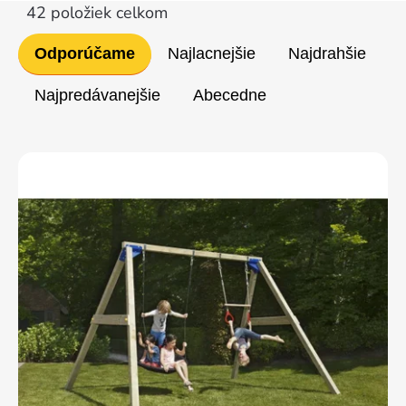
42
položiek celkom
Radenie
Odporúčame
Najlacnejšie
Najdrahšie
produktov
Najpredávanejšie
Abecedne
Výpis
produktov