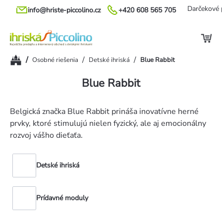
Prejsť
Darčekové 
info@hriste-piccolino.cz
+420 608 565 705
na
obsah
Domov
/
/
/
Osobné riešenia
Detské ihriská
Blue Rabbit
Blue Rabbit
Belgická značka Blue Rabbit prináša inovatívne herné
prvky, ktoré stimulujú nielen fyzický, ale aj emocionálny
rozvoj vášho dieťaťa.
Detské ihriská
Prídavné moduly