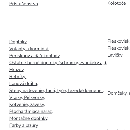
Kolotoče
Príslušenstvo
Pieskoviská
Doplnky
Pieskovisk
Volanty a kormidlá
,
Lavičky
Periskopy a ďaľekohlady
,
Ostatné herné doplnky (schránky, zvončeky aj.)
,
Hrazdy
,
Rebríky
,
Lanová dráha
,
Steny na lezenie, laná, tyče, lezecké kamene
,
Domčeky, 
Vlajky, Piškvorky
,
Kotvenie, závesy
,
Plocha tlmiaca náraz
,
Montážne doplnky
,
Farby a lazúry