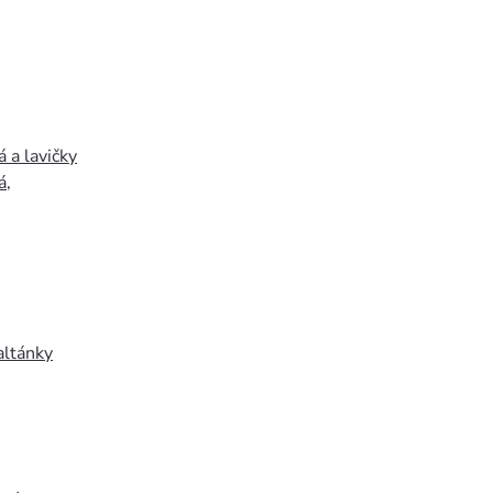
 a lavičky
á
,
altánky