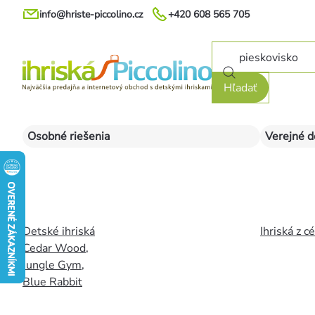
Prejsť
info@hriste-piccolino.cz
+420 608 565 705
na
obsah
Hľadať
Osobné riešenia
Verejné d
Detské ihriská
Ihriská z c
Cedar Wood
,
Jungle Gym
,
Blue Rabbit