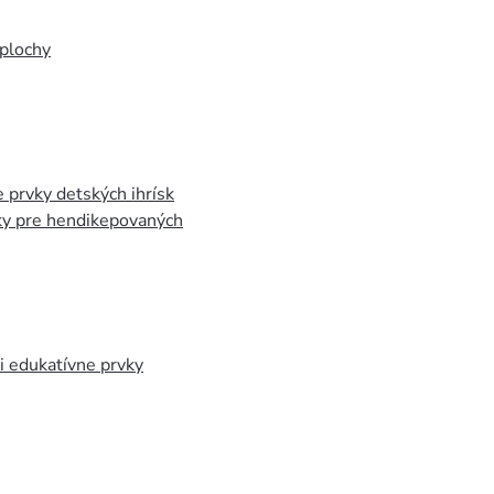
plochy
 prvky detských ihrísk
ky pre hendikepovaných
 edukatívne prvky