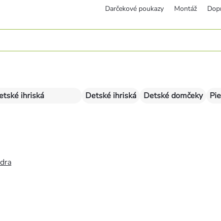
Darčekové poukazy
Montáž
Dop
etské ihriská
Detské ihriská
Detské domčeky
Pie
édra