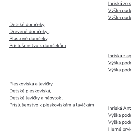
Ihriská zo
Výška pod
Výška pod
Detské domčeky
Drevené domčeky
,
Plastové domčeky
,
Príslušenstvo k domčekům
Ihriská z 
Výška pod
Výška pod
Pieskoviská a lavičky
Detské pieskoviská
,
Detské lavičky a nábytok
,
Príslušenstvo k pieskoviskám a lavičkám
Ihriská An
Výška pod
Výška pod
Herné prvk