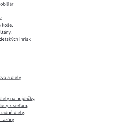
biliár
y
,
 koše
,
ltány
,
detských ihrísk
tvo a diely
iely na hojdačky
,
iely k sieťam
,
hradné diely
,
, lazúry