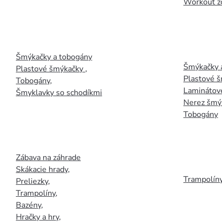
Workout z
Šmýkačky a tobogány
Šmýkačky 
Plastové šmýkačky
,
Plastové 
Tobogány
,
Laminátov
Šmyklavky so schodíkmi
Nerez šmý
Tobogány
Zábava na záhrade
Skákacie hrady
,
Trampolín
Preliezky
,
Trampolíny
,
Bazény
,
Hračky a hry
,