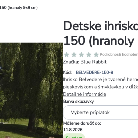
150 (hranoly 9x9 cm)
Detske ihrisk
150 (hranoly
Priemerné
Podrobnosti hodnoten
hodnotenie
Značka:
Blue Rabbit
produktu
Kód:
BELVEDERE-150-9
je
Ihrisko Belvedere je tvorené her
0,0
pieskoviskom a šmykľavkou v dĺž
z
Detailné informácie
5
Barva skluzavky
hviezdičiek.
Môžeme doručiť do:
11.8.2026