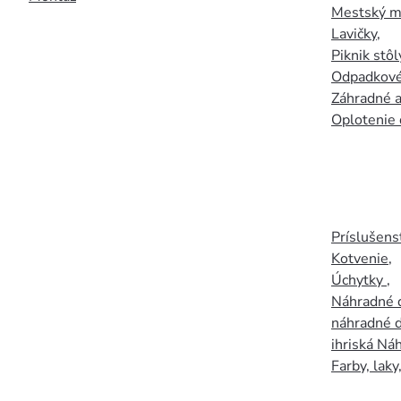
Mestský mo
Lavičky
,
Piknik stôl
Odpadkové
Záhradné a
Oplotenie 
Príslušens
Kotvenie
,
Úchytky
,
Náhradné d
náhradné d
ihriská Ná
Farby, laky