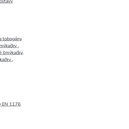
ostavy
a tobogány
šmýkačky
,
é šmýkačky
,
kačky
,
y EN 1176