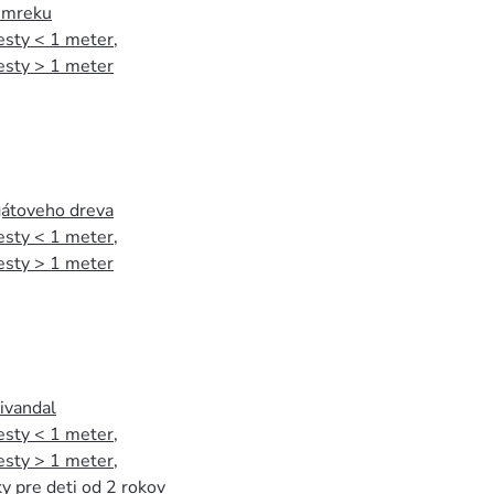
 smreku
esty < 1 meter
,
esty > 1 meter
agátoveho dreva
esty < 1 meter
,
esty > 1 meter
tivandal
esty < 1 meter
,
esty > 1 meter
,
y pre deti od 2 rokov