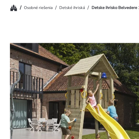
Domov
/
/
/
Osobné riešenia
Detské ihriská
Detske ihrisko Belvedere 