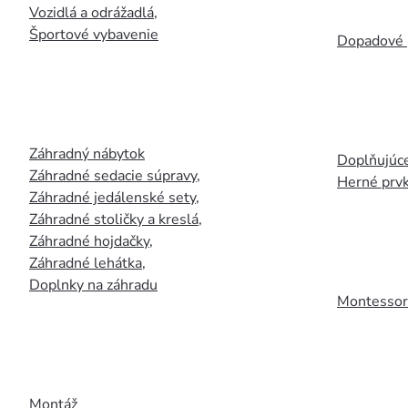
Vozidlá a odrážadlá
,
Športové vybavenie
Dopadové 
Záhradný nábytok
Doplňujúce
Záhradné sedacie súpravy
,
Herné prv
Záhradné jedálenské sety
,
Záhradné stoličky a kreslá
,
Záhradné hojdačky
,
Záhradné lehátka
,
Doplnky na záhradu
Montessori
Montáž