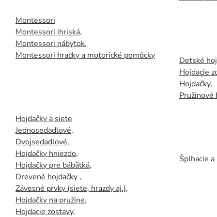
Montessori
Montessori ihriská
,
Montessori nábytok
,
Montessori hračky a motorické pomôcky
Detské ho
Hojdacie z
Hojdačky
,
Pružinové 
Hojdačky a siete
Jednosedadlové
,
Dvojsedadlové
,
Hojdačky hniezdo
,
Šplhacie a
Hojdačky pre bábätká
,
Drevené hojdačky
,
Závesné prvky (siete, hrazdy aj.)
,
Hojdačky na pružine
,
Hojdacie zostavy
,