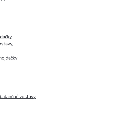
jdačky
ostavy
,
hojdačky
 balančné zostavy