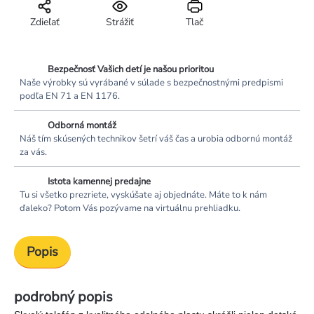
Zdieľať
Strážiť
Tlač
Bezpečnosť Vašich detí je našou prioritou
Naše výrobky sú vyrábané v súlade s bezpečnostnými predpismi
podľa EN 71 a EN 1176.
Odborná montáž
Náš tím skúsených technikov šetrí váš čas a urobia odbornú montáž
za vás.
Istota kamennej predajne
Tu si všetko prezriete, vyskúšate aj objednáte. Máte to k nám
ďaleko? Potom Vás pozývame na virtuálnu prehliadku.
Popis
podrobný popis