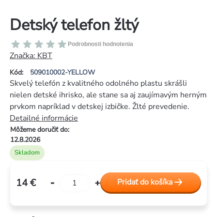
Detský telefon žltý
Priemerné
Podrobnosti hodnotenia
hodnotenie
Značka:
KBT
produktu
Kód:
509010002-YELLOW
je
Skvelý telefón z kvalitného odolného plastu skrášli
0,0
nielen detské ihrisko, ale stane sa aj zaujímavým herným
z
prvkom napríklad v detskej izbičke. Žlté prevedenie.
5
Detailné informácie
hviezdičiek.
Môžeme doručiť do:
12.8.2026
Skladom
14 €
Pridať do košíka
Jednotková
cena: