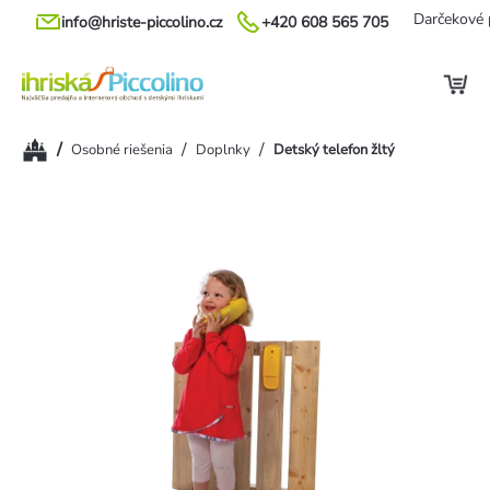
Prejsť
Darčekové 
info@hriste-piccolino.cz
+420 608 565 705
na
obsah
Domov
/
/
/
Osobné riešenia
Doplnky
Detský telefon žltý