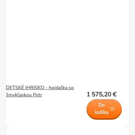
DETSKÉ IHRISKO - hojdačka so
1 575,20 €
šmykľavkou Petr
Do
košíka