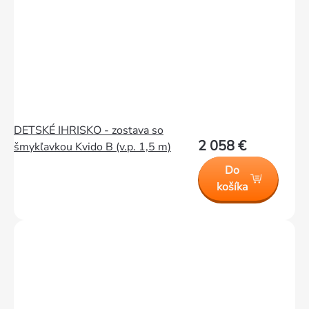
DETSKÉ IHRISKO - zostava so
2 058 €
šmykľavkou Kvido B (v.p. 1,5 m)
Do
košíka