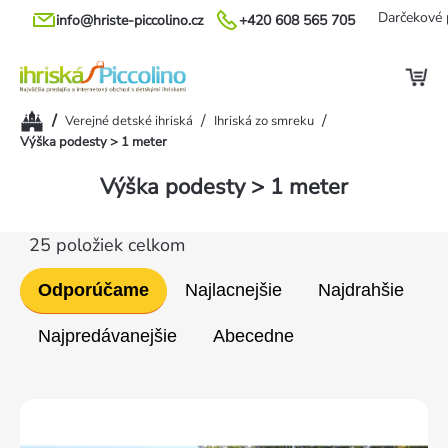
Prejsť
Darčekové 
info@hriste-piccolino.cz
+420 608 565 705
na
obsah
Domov
/
/
/
Verejné detské ihriská
Ihriská zo smreku
Výška podesty > 1 meter
Výška podesty > 1 meter
25
položiek celkom
Radenie
Odporúčame
Najlacnejšie
Najdrahšie
produktov
Najpredávanejšie
Abecedne
Výpis