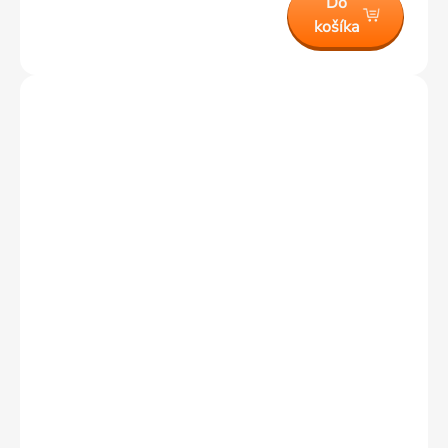
Do
košíka