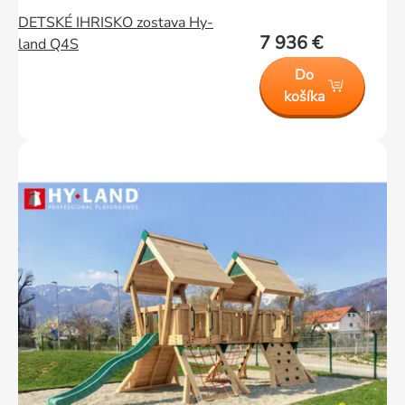
DETSKÉ IHRISKO zostava Hy-
7 936 €
land Q4S
Do
košíka