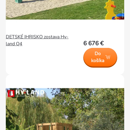
DETSKÉ IHRISKO zostava Hy-
6 676 €
land Q4
Do
košíka