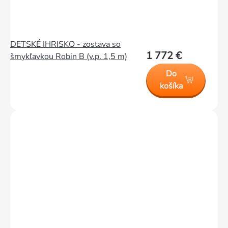
DETSKÉ IHRISKO - zostava so
1 772 €
šmykľavkou Robin B (v.p. 1,5 m)
Do
košíka