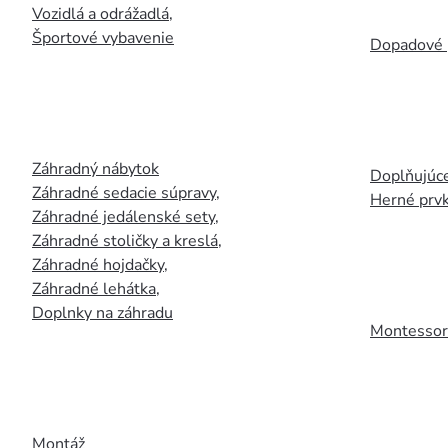
Vozidlá a odrážadlá
,
Športové vybavenie
Dopadové 
Záhradný nábytok
Doplňujúce
Záhradné sedacie súpravy
,
Herné prv
Záhradné jedálenské sety
,
Záhradné stoličky a kreslá
,
Záhradné hojdačky
,
Záhradné lehátka
,
Doplnky na záhradu
Montessori
Montáž