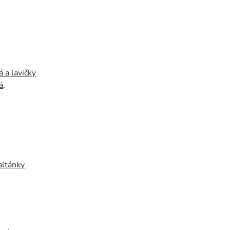
 a lavičky
á
,
altánky