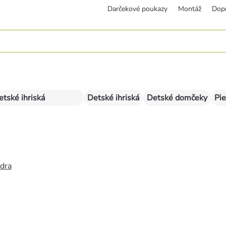
Darčekové poukazy
Montáž
Dop
etské ihriská
Detské ihriská
Detské domčeky
Pie
édra