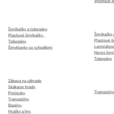
Workout z
Šmýkačky a tobogány
Šmýkačky 
Plastové šmýkačky
,
Plastové 
Tobogány
,
Laminátov
Šmyklavky so schodíkmi
Nerez šmý
Tobogány
Zábava na záhrade
Skákacie hrady
,
Trampolín
Preliezky
,
Trampolíny
,
Bazény
,
Hračky a hry
,