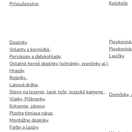
Kolotoče
Príslušenstvo
Pieskoviská
Doplnky
Pieskovisk
Volanty a kormidlá
,
Lavičky
Periskopy a ďaľekohlady
,
Ostatné herné doplnky (schránky, zvončeky aj.)
,
Hrazdy
,
Rebríky
,
Lanová dráha
,
Steny na lezenie, laná, tyče, lezecké kamene
,
Domčeky, 
Vlajky, Piškvorky
,
Kotvenie, závesy
,
Plocha tlmiaca náraz
,
Montážne doplnky
,
Farby a lazúry