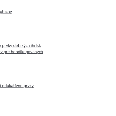
plochy
 prvky detských ihrísk
ky pre hendikepovaných
 edukatívne prvky