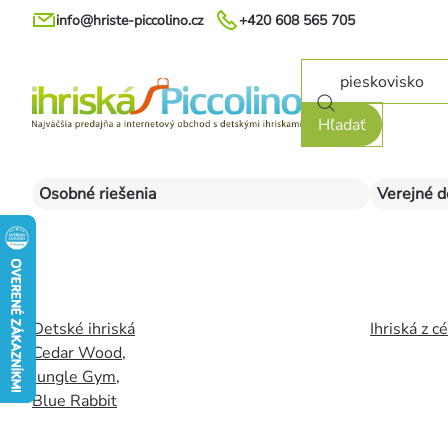
Prejsť
info@hriste-piccolino.cz
+420 608 565 705
na
obsah
Hľadať
Osobné riešenia
Verejné d
Detské ihriská
Ihriská z c
Cedar Wood
,
Jungle Gym
,
Blue Rabbit