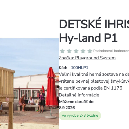
1
DETSKÉ IHRI
Hy-land P1
Priemerné
Podrobnosti hodnoten
hodnotenie
Značka:
Playground System
produktu
Kód:
100HLP1
je
Veľmi kvalitná herná zostava na
d
0,0
vrátane pevnej plastovej šmykľavky
z
je certifikovaná podľa EN 1176.
5
Detailné informácie
hviezdičiek.
Môžeme doručiť do:
8.9.2026
Vo výrobe 2-3 týždne