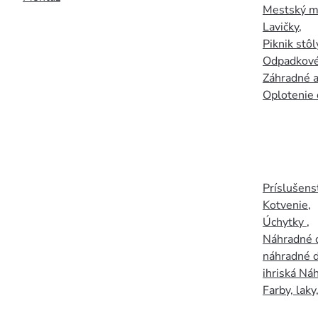
Mestský mo
Lavičky
,
Piknik stôl
Odpadkové
Záhradné a
Oplotenie 
Príslušens
Kotvenie
,
Úchytky
,
Náhradné d
náhradné d
ihriská Ná
Farby, laky