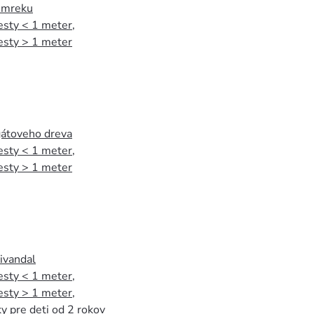
 smreku
esty < 1 meter
,
esty > 1 meter
agátoveho dreva
esty < 1 meter
,
esty > 1 meter
tivandal
esty < 1 meter
,
esty > 1 meter
,
y pre deti od 2 rokov