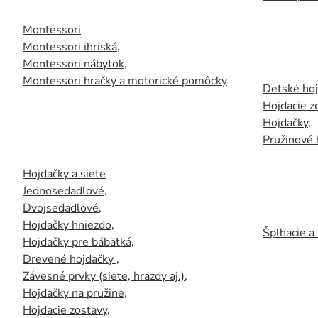
Montessori
Montessori ihriská
,
Montessori nábytok
,
Montessori hračky a motorické pomôcky
Detské ho
Hojdacie z
Hojdačky
,
Pružinové 
Hojdačky a siete
Jednosedadlové
,
Dvojsedadlové
,
Hojdačky hniezdo
,
Šplhacie a
Hojdačky pre bábätká
,
Drevené hojdačky
,
Závesné prvky (siete, hrazdy aj.)
,
Hojdačky na pružine
,
Hojdacie zostavy
,