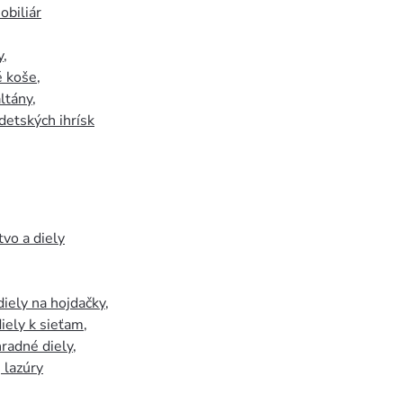
biliár
y
,
 koše
,
ltány
,
detských ihrísk
tvo a diely
iely na hojdačky
,
iely k sieťam
,
hradné diely
,
, lazúry