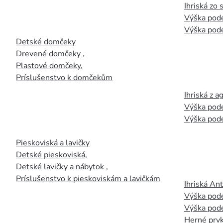
Ihriská zo
Výška pod
Výška pod
Detské domčeky
Drevené domčeky
,
Plastové domčeky
,
Príslušenstvo k domčekům
Ihriská z 
Výška pod
Výška pod
Pieskoviská a lavičky
Detské pieskoviská
,
Detské lavičky a nábytok
,
Príslušenstvo k pieskoviskám a lavičkám
Ihriská An
Výška pod
Výška pod
Herné prvk