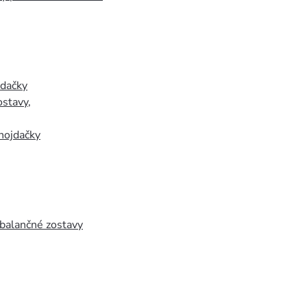
jdačky
ostavy
,
hojdačky
 balančné zostavy