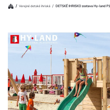
Domov
/
/
Verejné detské ihriská
DETSKÉ IHRISKO zostava Hy-land P