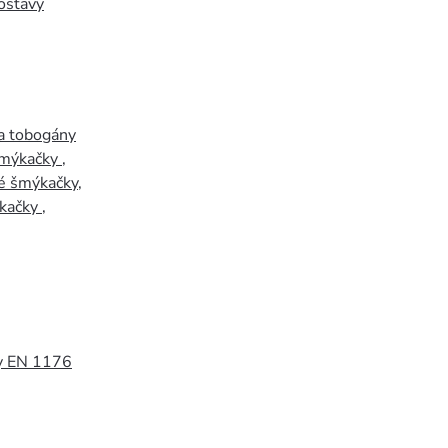
ostavy
a tobogány
šmýkačky
,
é šmýkačky
,
kačky
,
y EN 1176