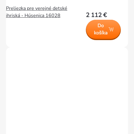
Preliezka pre verejné detské
2 112 €
ihriská - Húsenica 16028
Do
košíka