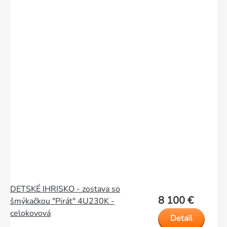
DETSKÉ IHRISKO - zostava so
8 100 €
šmýkačkou "Pirát" 4U230K -
celokovová
Detail