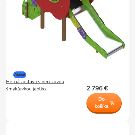
Akčné
Herná zostava s nerezovou
2 796 €
šmykľavkou jablko
Do
košíka