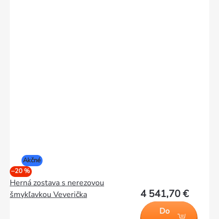
Akčné
–20 %
Herná zostava s nerezovou
4 541,70 €
šmykľavkou Veverička
Do