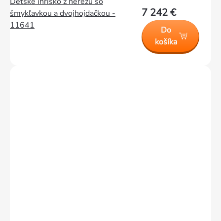
Detské ihrisko z nerezu so
7 242 €
šmykľavkou a dvojhojdačkou -
11641
Do
košíka