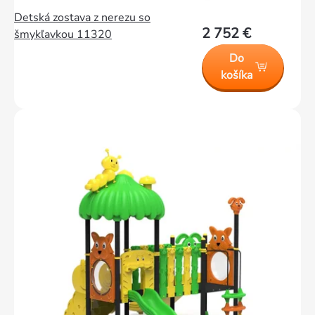
Detská zostava z nerezu so
2 752 €
šmykľavkou 11320
Do
košíka