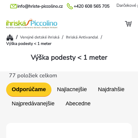
Prejsť
Darčekové 
info@hriste-piccolino.cz
+420 608 565 705
na
obsah
Domov
/
/
/
Verejné detské ihriská
Ihriská Antivandal
Výška podesty < 1 meter
Výška podesty < 1 meter
77
položiek celkom
Radenie
Odporúčame
Najlacnejšie
Najdrahšie
produktov
Najpredávanejšie
Abecedne
Výpis