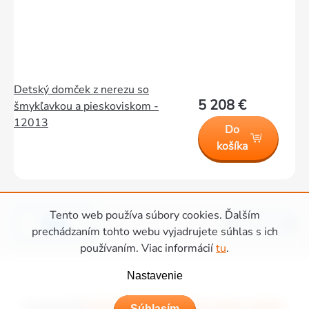
Detský domček z nerezu so
5 208 €
šmykľavkou a pieskoviskom -
12013
Do
košíka
Tento web používa súbory cookies. Ďalším
Hore
1
7
Ovládacie
prechádzaním tohto webu vyjadrujete súhlas s ich
používaním. Viac informácií
tu
.
prvky
Zápätie
výpisu
Nastavenie
Copyright 2026
Ihriská Piccolino - Detské ihriská, domčeky a hojdačky
.
Súhlasím