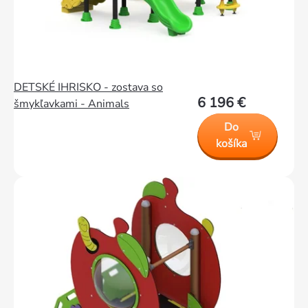
DETSKÉ IHRISKO - zostava so
6 196 €
šmykľavkami - Animals
Do
košíka