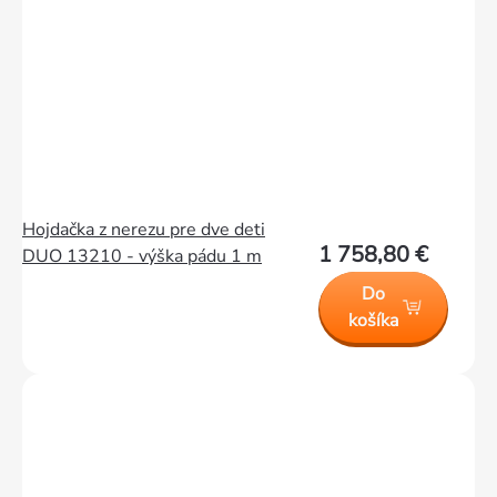
Hojdačka z nerezu pre dve deti
1 758,80 €
DUO 13210 - výška pádu 1 m
Do
košíka