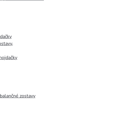
jdačky
ostavy
,
hojdačky
 balančné zostavy