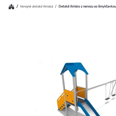
Domov
/
/
Verejné detské ihriská
Detské ihrisko z nerezu so šmykľavko