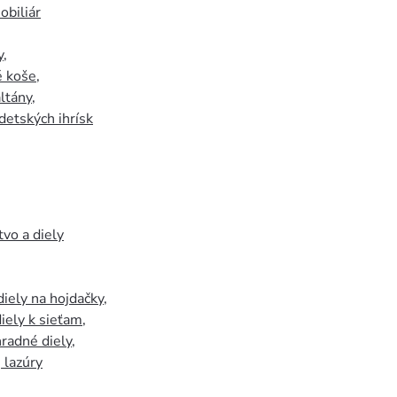
biliár
y
,
 koše
,
ltány
,
detských ihrísk
tvo a diely
iely na hojdačky
,
iely k sieťam
,
hradné diely
,
, lazúry