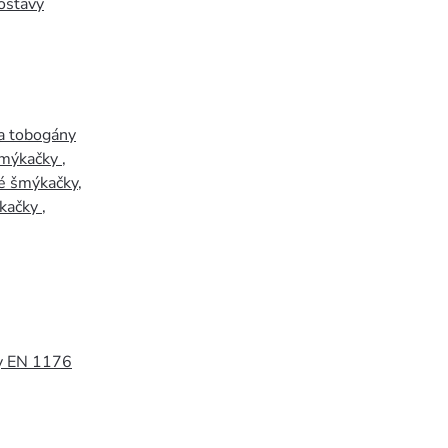
ostavy
a tobogány
šmýkačky
,
é šmýkačky
,
kačky
,
y EN 1176