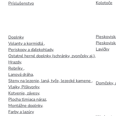
Kolotoče
Príslušenstvo
Pieskoviská
Doplnky
Pieskovisk
Volanty a kormidlá
,
Lavičky
Periskopy a ďaľekohlady
,
Ostatné herné doplnky (schránky, zvončeky aj.)
,
Hrazdy
,
Rebríky
,
Lanová dráha
,
Steny na lezenie, laná, tyče, lezecké kamene
,
Domčeky, 
Vlajky, Piškvorky
,
Kotvenie, závesy
,
Plocha tlmiaca náraz
,
Montážne doplnky
,
Farby a lazúry