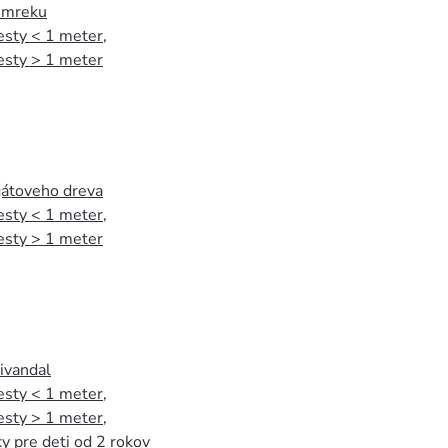
 smreku
esty < 1 meter
,
esty > 1 meter
agátoveho dreva
esty < 1 meter
,
esty > 1 meter
tivandal
esty < 1 meter
,
esty > 1 meter
,
y pre deti od 2 rokov