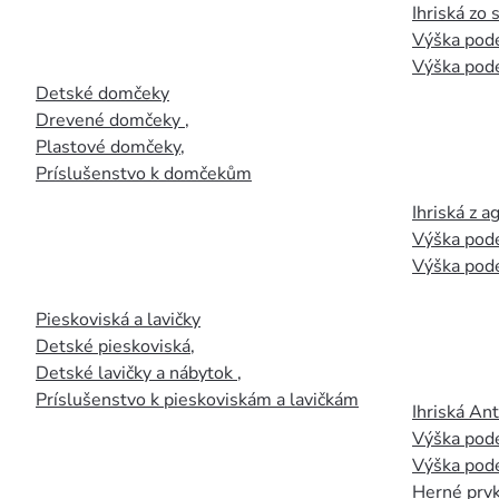
Ihriská zo
Výška pod
Výška pod
Detské domčeky
Drevené domčeky
,
Plastové domčeky
,
Príslušenstvo k domčekům
Ihriská z 
Výška pod
Výška pod
Pieskoviská a lavičky
Detské pieskoviská
,
Detské lavičky a nábytok
,
Príslušenstvo k pieskoviskám a lavičkám
Ihriská An
Výška pod
Výška pod
Herné prvk