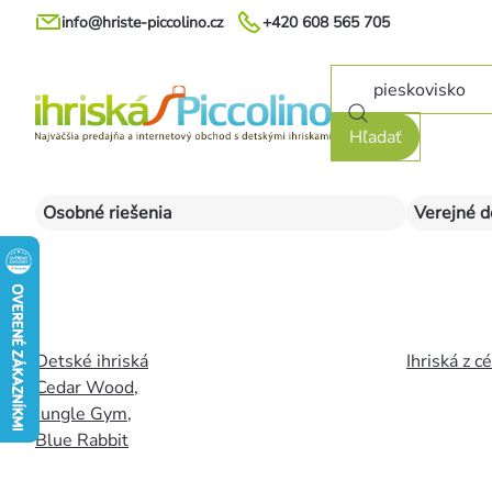
Prejsť
info@hriste-piccolino.cz
+420 608 565 705
na
obsah
Hľadať
Osobné riešenia
Verejné d
Detské ihriská
Ihriská z c
Cedar Wood
,
Jungle Gym
,
Blue Rabbit