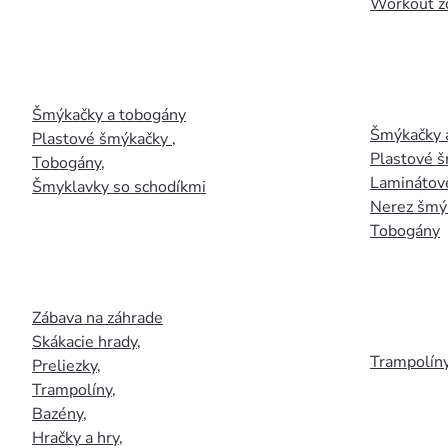
Workout z
Šmýkačky a tobogány
Šmýkačky 
Plastové šmýkačky
,
Plastové 
Tobogány
,
Laminátov
Šmyklavky so schodíkmi
Nerez šmý
Tobogány
Zábava na záhrade
Skákacie hrady
,
Trampolín
Preliezky
,
Trampolíny
,
Bazény
,
Hračky a hry
,