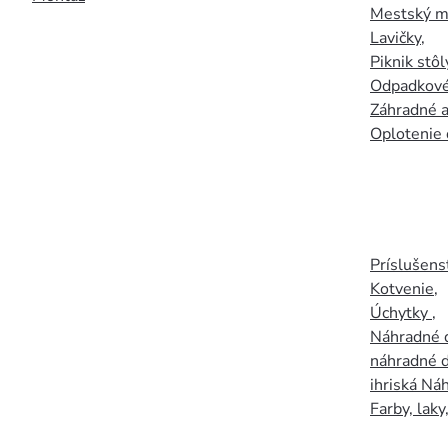
Mestský mo
Lavičky
,
Piknik stôl
Odpadkové
Záhradné a
Oplotenie 
Príslušens
Kotvenie
,
Úchytky
,
Náhradné d
náhradné d
ihriská Ná
Farby, laky