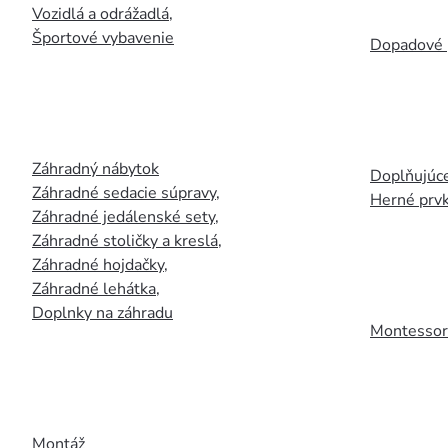
Vozidlá a odrážadlá
,
Športové vybavenie
Dopadové 
Záhradný nábytok
Doplňujúce
Záhradné sedacie súpravy
,
Herné prv
Záhradné jedálenské sety
,
Záhradné stoličky a kreslá
,
Záhradné hojdačky
,
Záhradné lehátka
,
Doplnky na záhradu
Montessori
Montáž