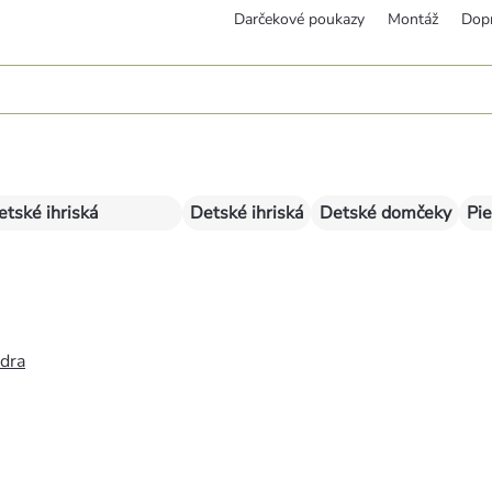
Darčekové poukazy
Montáž
Dop
etské ihriská
Detské ihriská
Detské domčeky
Pie
édra