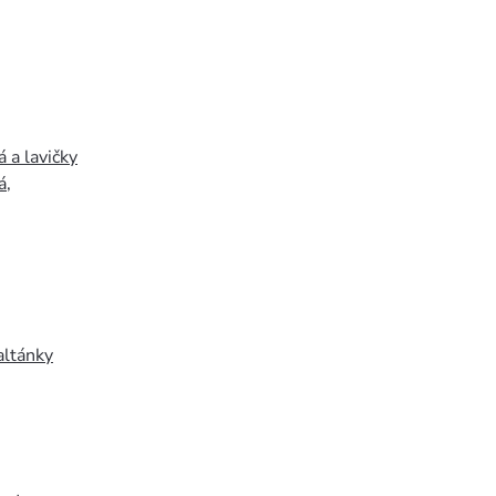
 a lavičky
á
,
altánky