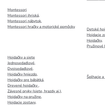
Montessori
Montessori ihriská
,
Montessori nábytok
,
Montessori hračky a motorické pomôcky
Detské ho
Hojdacie z
Hojdačky
,
Pružinové 
Hojdačky a siete
Jednosedadlové
,
Dvojsedadlové
,
Hojdačky hniezdo
,
Šplhacie a
Hojdačky pre bábätká
,
Drevené hojdačky
,
Závesné prvky (siete, hrazdy aj.)
,
Hojdačky na pružine
,
Hojdacie zostavy
,