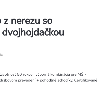
o z nerezu so
 dvojhojdačkou
ia
 životnosť 50 rokov!! výborná kombinácia pre MŠ -
držbovom prevedení + pohodlné schodíky. Certifikované