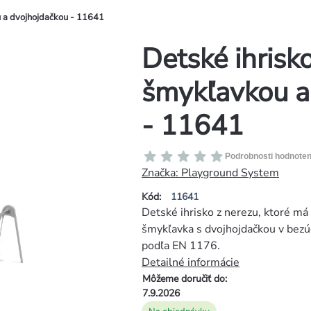
u a dvojhojdačkou - 11641
Detské ihrisk
šmykľavkou a
- 11641
Priemerné
Podrobnosti hodnoten
hodnotenie
Značka:
Playground System
produktu
Kód:
11641
je
Detské ihrisko z nerezu, ktoré má
0,0
šmykľavka s dvojhojdačkou v bezú
z
podľa EN 1176.
5
Detailné informácie
hviezdičiek.
Môžeme doručiť do:
7.9.2026