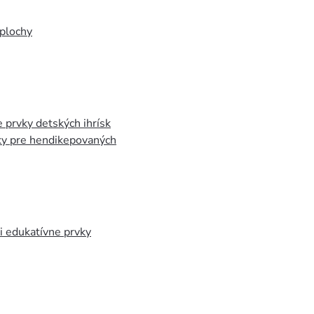
plochy
 prvky detských ihrísk
ky pre hendikepovaných
 edukatívne prvky