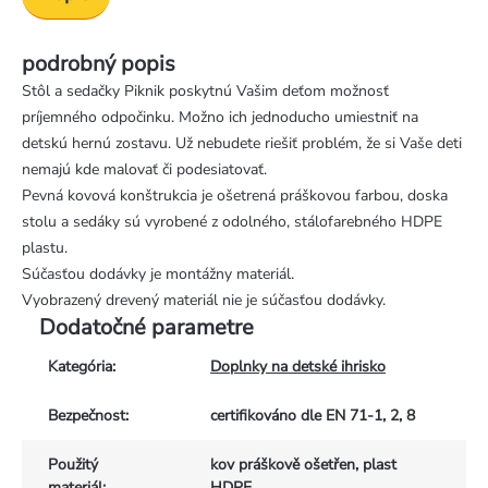
podrobný popis
Stôl a sedačky Piknik poskytnú Vašim deťom možnosť
príjemného odpočinku. Možno ich jednoducho umiestniť na
detskú hernú zostavu. Už nebudete riešiť problém, že si Vaše deti
nemajú kde malovať či podesiatovať.
Pevná kovová konštrukcia je ošetrená práškovou farbou, doska
stolu a sedáky sú vyrobené z odolného, stálofarebného HDPE
plastu.
Súčasťou dodávky je montážny materiál.
Vyobrazený drevený materiál nie je súčasťou dodávky.
Dodatočné parametre
Kategória
:
Doplnky na detské ihrisko
Bezpečnost
:
certifikováno dle EN 71-1, 2, 8
Použitý
kov práškově ošetřen, plast
materiál
:
HDPE