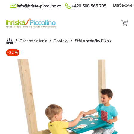
Prejsť
Darčekové 
info@hriste-piccolino.cz
+420 608 565 705
na
obsah
Domov
/
/
/
Osobné riešenia
Doplnky
Stôl a sedačky Piknik
–22 %