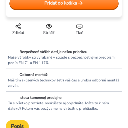
Pridať do košíka
cena:
Zdieľať
Strážiť
Tlač
Bezpečnosť Vašich detí je našou prioritou
Naše výrobky sú vyrábané v súlade s bezpečnostnými predpismi
podľa EN 71 a EN 1176.
Odborná montáž
Náš tím skúsených technikov šetrí váš čas a urobia odbornú montáž
za vás.
Istota kamennej predajne
Tu si všetko prezriete, vyskúšate aj objednáte. Máte to k nám
ďaleko? Potom Vás pozývame na virtuálnu prehliadku.
Popis