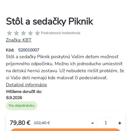
Stôl a sedačky Piknik
Priemerné
Podrobnosti hodnotenia
hodnotenie
Značka:
KBT
produktu
Kód:
520010007
je
Stôl a sedačky Piknik poskytnú Vašim deťom možnosť
0,0
príjemného odpočinku. Možno ich jednoducho umiestniť
z
na detskú hernú zostavu. Už nebudete riešiť problém, že
5
si Vaše deti nemajú kde malovať či podesiatovať.
hviezdičiek.
Detailné informácie
Môžeme doručiť do:
8.9.2026
Na objednávku
79,80 €
102,40 €
Jednotková