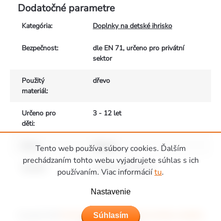
Dodatočné parametre
Kategória
:
Doplnky na detské ihrisko
Bezpečnost
:
dle EN 71, určeno pro privátní
sektor
Použitý
dřevo
materiál
:
Určeno pro
3 - 12 let
děti
:
Barva
:
Natural
Tento web používa súbory cookies. Ďalším
prechádzaním tohto webu vyjadrujete súhlas s ich
Rozměr
:
O 3,5 x 40 x 210 cm
používaním. Viac informácií
tu
.
Zápätie
Nastavenie
Copyright 2026
Ihriská Piccolino - Detské ihriská, domčeky a hojdačky
.
Súhlasím