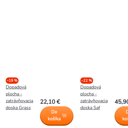
–19 %
–22 %
Dopadová
Dopadová
plocha -
plocha -
zatrávňovacia
zatrávňovacia
22,10 €
45,9
doska Grass
doska Saf
Do
košíka
ko