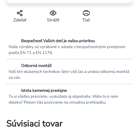
Zdieľať
Strážiť
Tlač
Bezpečnosť Vašich detí je našou prioritou
Naše výrobky sú vyrábané v súlade s bezpečnostnými predpismi
podľa EN 71 a EN 1176.
Odborná montáž
Náš tím skúsených technikov šetrí váš čas a urobia odbornú montáž
za vás.
Istota kamennej predajne
Tu si všetko prezriete, vyskúšate aj objednáte. Máte to k nám
ďaleko? Potom Vás pozývame na virtuálnu prehliadku.
Súvisiaci tovar