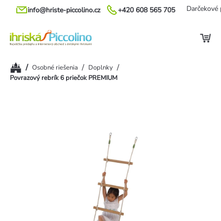
Prejsť
Darčekové 
info@hriste-piccolino.cz
+420 608 565 705
na
obsah
Domov
/
/
/
Osobné riešenia
Doplnky
Povrazový rebrík 6 priečok PREMIUM