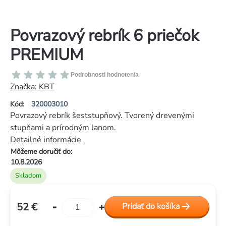
Povrazový rebrík 6 priečok
PREMIUM
Priemerné
Podrobnosti hodnotenia
hodnotenie
Značka:
KBT
produktu
Kód:
320003010
je
Povrazový rebrík šesťstupňový. Tvorený drevenými
0,0
stupňami a prírodným lanom.
z
Detailné informácie
5
Môžeme doručiť do:
hviezdičiek.
10.8.2026
Skladom
52 €
Pridať do košíka
Jednotková
cena: