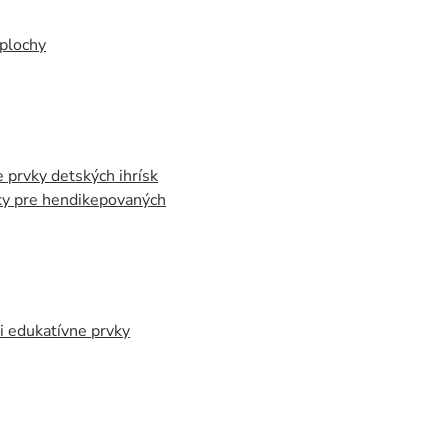
plochy
 prvky detských ihrísk
ky pre hendikepovaných
 edukatívne prvky