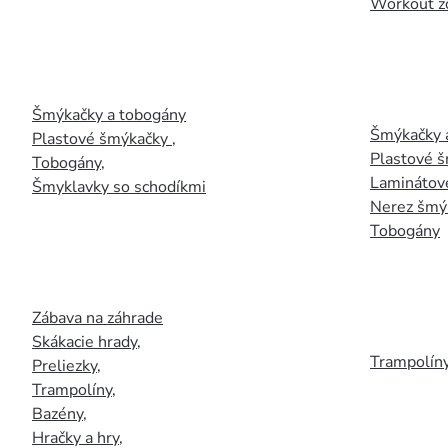
Workout z
Šmýkačky a tobogány
Šmýkačky 
Plastové šmýkačky
,
Plastové 
Tobogány
,
Laminátov
Šmyklavky so schodíkmi
Nerez šmý
Tobogány
Zábava na záhrade
Skákacie hrady
,
Trampolín
Preliezky
,
Trampolíny
,
Bazény
,
Hračky a hry
,