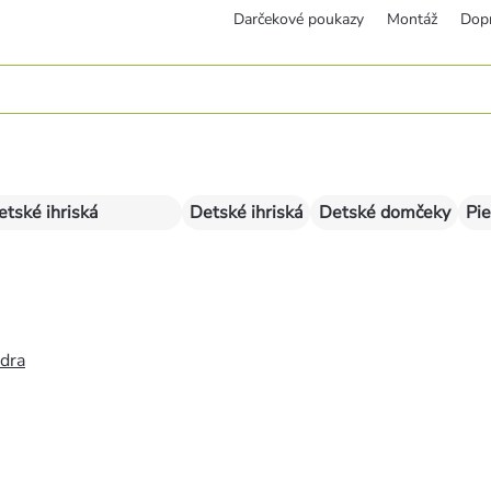
Darčekové poukazy
Montáž
Dop
etské ihriská
Detské ihriská
Detské domčeky
Pie
édra