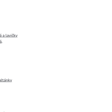
 a lavičky
á
,
altánky