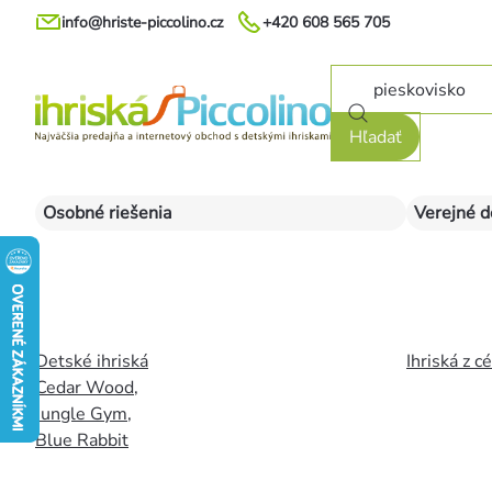
Prejsť
info@hriste-piccolino.cz
+420 608 565 705
na
obsah
Hľadať
Osobné riešenia
Verejné d
Detské ihriská
Ihriská z c
Cedar Wood
,
Jungle Gym
,
Blue Rabbit