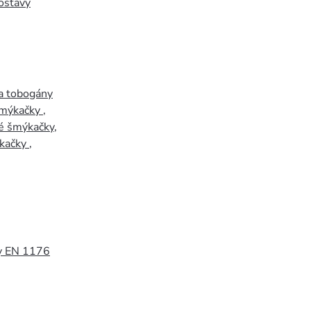
ostavy
a tobogány
šmýkačky
,
é šmýkačky
,
kačky
,
y EN 1176