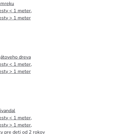
 smreku
esty < 1 meter
,
esty > 1 meter
agátoveho dreva
esty < 1 meter
,
esty > 1 meter
tivandal
esty < 1 meter
,
esty > 1 meter
,
y pre deti od 2 rokov