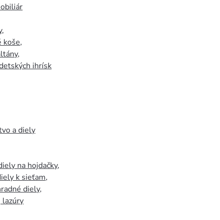
biliár
y
,
 koše
,
ltány
,
detských ihrísk
tvo a diely
iely na hojdačky
,
iely k sieťam
,
hradné diely
,
, lazúry