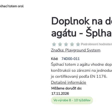
plhací totem orol
Doplnok na de
agátu - Šplha
Priemerné
Podrobnosti hodnoten
hodnotenie
Značka:
Playground System
produktu
Kód:
74D00-011
je
Šplhací totem z agátu vhodne dop
0,0
konštrukcii so zárezmi na jednodu
z
je certifikovaný podľa EN 1176.
5
Detailné informácie
hviezdičiek.
Môžeme doručiť do:
17.11.2026
Vo výrobe 8 - 10 týždňov