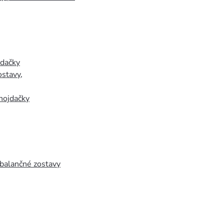
jdačky
ostavy
,
hojdačky
 balančné zostavy