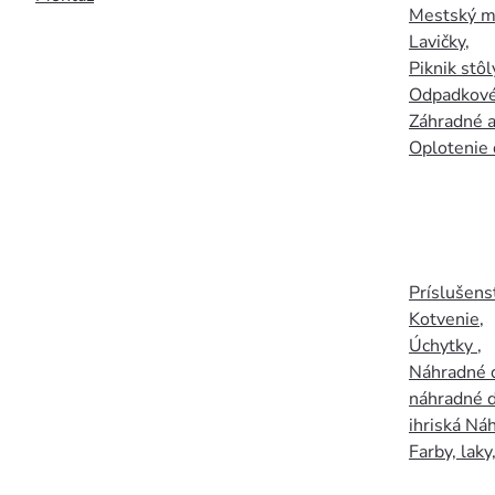
Mestský mo
Lavičky
,
Piknik stôl
Odpadkové
Záhradné a
Oplotenie 
Príslušens
Kotvenie
,
Úchytky
,
Náhradné d
náhradné d
ihriská Ná
Farby, laky