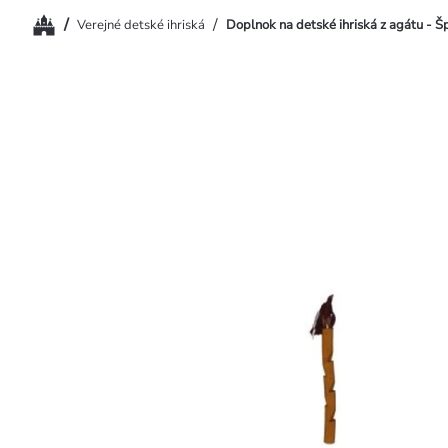
Domov
/
/
Verejné detské ihriská
Doplnok na detské ihriská z agátu - Š