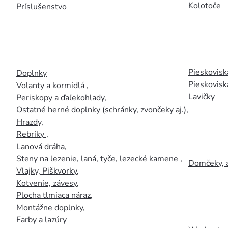
Kolotoče
Príslušenstvo
Pieskoviská
Doplnky
Pieskovisk
Volanty a kormidlá
,
Lavičky
Periskopy a ďaľekohlady
,
Ostatné herné doplnky (schránky, zvončeky aj.)
,
Hrazdy
,
Rebríky
,
Lanová dráha
,
Steny na lezenie, laná, tyče, lezecké kamene
,
Domčeky, 
Vlajky, Piškvorky
,
Kotvenie, závesy
,
Plocha tlmiaca náraz
,
Montážne doplnky
,
Farby a lazúry