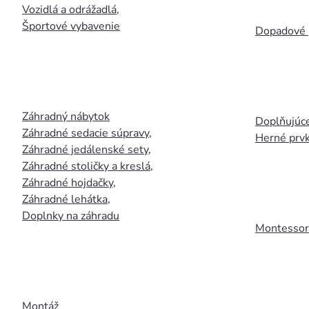
Vozidlá a odrážadlá
,
Športové vybavenie
Dopadové 
Záhradný nábytok
Doplňujúce
Záhradné sedacie súpravy
,
Herné prv
Záhradné jedálenské sety
,
Záhradné stoličky a kreslá
,
Záhradné hojdačky
,
Záhradné lehátka
,
Doplnky na záhradu
Montessori
Montáž