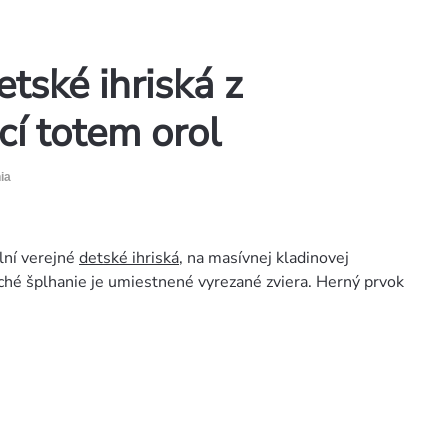
tské ihriská z
cí totem orol
ia
lní verejné
detské ihriská
, na masívnej kladinovej
ché šplhanie je umiestnené vyrezané zviera. Herný prvok