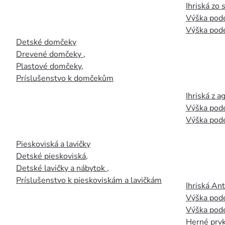
Ihriská zo
Výška pod
Výška pod
Detské domčeky
Drevené domčeky
,
Plastové domčeky
,
Príslušenstvo k domčekům
Ihriská z 
Výška pod
Výška pod
Pieskoviská a lavičky
Detské pieskoviská
,
Detské lavičky a nábytok
,
Príslušenstvo k pieskoviskám a lavičkám
Ihriská An
Výška pod
Výška pod
Herné prvk