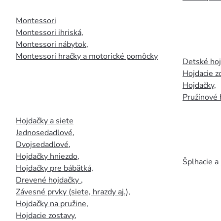
Montessori
Montessori ihriská
,
Montessori nábytok
,
Montessori hračky a motorické pomôcky
Detské ho
Hojdacie z
Hojdačky
,
Pružinové 
Hojdačky a siete
Jednosedadlové
,
Dvojsedadlové
,
Hojdačky hniezdo
,
Šplhacie a
Hojdačky pre bábätká
,
Drevené hojdačky
,
Závesné prvky (siete, hrazdy aj.)
,
Hojdačky na pružine
,
Hojdacie zostavy
,