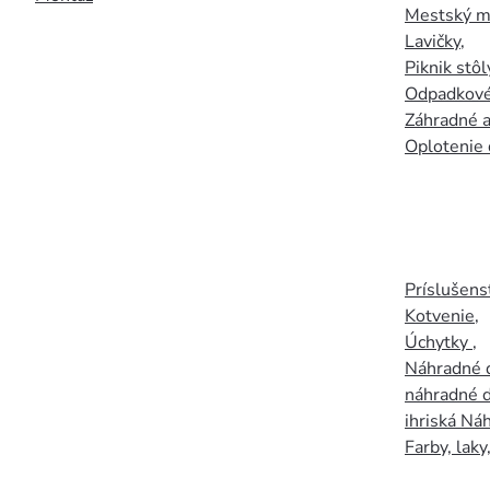
Mestský mo
Lavičky
,
Piknik stôl
Odpadkové
Záhradné a
Oplotenie 
Príslušens
Kotvenie
,
Úchytky
,
Náhradné d
náhradné d
ihriská Ná
Farby, laky