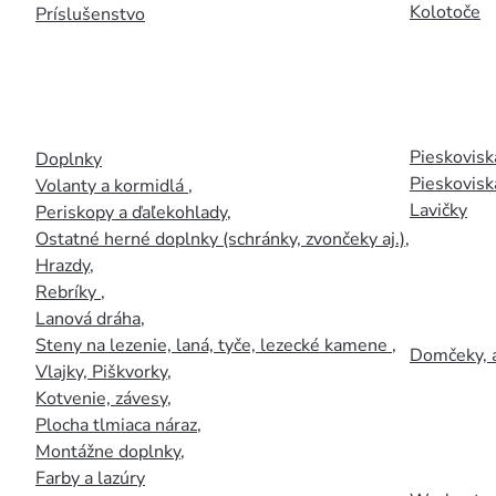
Kolotoče
Príslušenstvo
Pieskoviská
Doplnky
Pieskovisk
Volanty a kormidlá
,
Lavičky
Periskopy a ďaľekohlady
,
Ostatné herné doplnky (schránky, zvončeky aj.)
,
Hrazdy
,
Rebríky
,
Lanová dráha
,
Steny na lezenie, laná, tyče, lezecké kamene
,
Domčeky, 
Vlajky, Piškvorky
,
Kotvenie, závesy
,
Plocha tlmiaca náraz
,
Montážne doplnky
,
Farby a lazúry