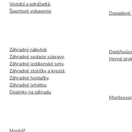
Vozidlá a odrážadlá
,
Športové vybavenie
Dopadové 
Záhradný nábytok
Doplňujúce
Záhradné sedacie súpravy
,
Herné prv
Záhradné jedálenské sety
,
Záhradné stoličky a kreslá
,
Záhradné hojdačky
,
Záhradné lehátka
,
Doplnky na záhradu
Montessori
Montáž