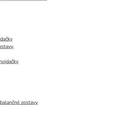
jdačky
ostavy
,
hojdačky
 balančné zostavy