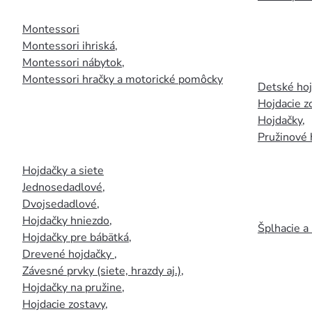
Montessori
Montessori ihriská
,
Montessori nábytok
,
Montessori hračky a motorické pomôcky
Detské ho
Hojdacie z
Hojdačky
,
Pružinové 
Hojdačky a siete
Jednosedadlové
,
Dvojsedadlové
,
Hojdačky hniezdo
,
Šplhacie a
Hojdačky pre bábätká
,
Drevené hojdačky
,
Závesné prvky (siete, hrazdy aj.)
,
Hojdačky na pružine
,
Hojdacie zostavy
,