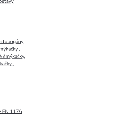
ostavy
a tobogány
šmýkačky
,
é šmýkačky
,
kačky
,
y EN 1176