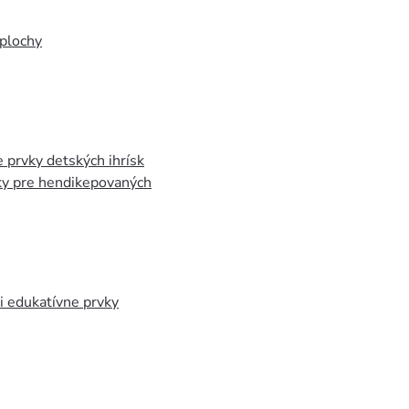
plochy
 prvky detských ihrísk
ky pre hendikepovaných
 edukatívne prvky