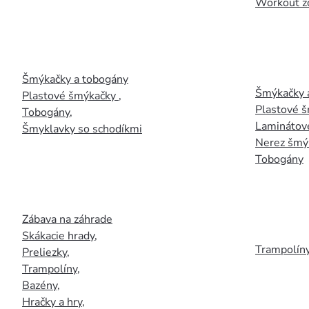
Workout z
Šmýkačky a tobogány
Šmýkačky 
Plastové šmýkačky
,
Plastové 
Tobogány
,
Laminátov
Šmyklavky so schodíkmi
Nerez šmý
Tobogány
Zábava na záhrade
Skákacie hrady
,
Trampolín
Preliezky
,
Trampolíny
,
Bazény
,
Hračky a hry
,