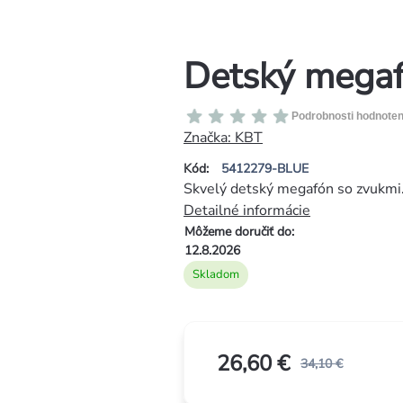
Detský mega
Priemerné
Podrobnosti hodnoten
hodnotenie
Značka:
KBT
produktu
Kód:
5412279-BLUE
je
Skvelý detský megafón so zvukmi.
0,0
Detailné informácie
z
Môžeme doručiť do:
5
12.8.2026
hviezdičiek.
Skladom
26,60 €
34,10 €
Jednotková