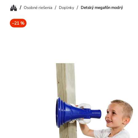
Domov
/
/
/
Osobné riešenia
Doplnky
Detský megafón modrý
–21 %