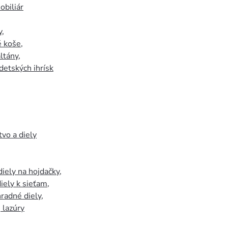
biliár
y
,
 koše
,
ltány
,
detských ihrísk
tvo a diely
iely na hojdačky
,
iely k sieťam
,
hradné diely
,
, lazúry