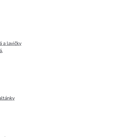
 a lavičky
á
,
altánky