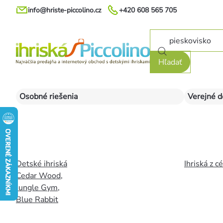
Prejsť
info@hriste-piccolino.cz
+420 608 565 705
na
obsah
Hľadať
Osobné riešenia
Verejné d
Detské ihriská
Ihriská z c
Cedar Wood
,
Jungle Gym
,
Blue Rabbit