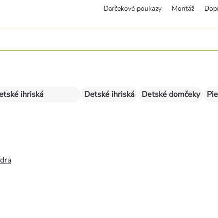
Darčekové poukazy
Montáž
Dop
etské ihriská
Detské ihriská
Detské domčeky
Pie
édra