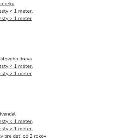
 smreku
esty < 1 meter
,
esty > 1 meter
agátoveho dreva
esty < 1 meter
,
esty > 1 meter
tivandal
esty < 1 meter
,
esty > 1 meter
,
y pre deti od 2 rokov