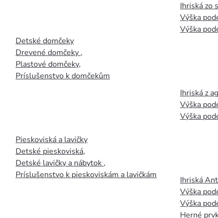
Ihriská zo
Výška pod
Výška pod
Detské domčeky
Drevené domčeky
,
Plastové domčeky
,
Príslušenstvo k domčekům
Ihriská z 
Výška pod
Výška pod
Pieskoviská a lavičky
Detské pieskoviská
,
Detské lavičky a nábytok
,
Príslušenstvo k pieskoviskám a lavičkám
Ihriská An
Výška pod
Výška pod
Herné prvk