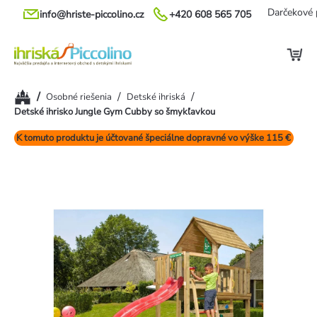
Prejsť
Darčekové 
info@hriste-piccolino.cz
+420 608 565 705
na
obsah
Domov
/
/
/
Osobné riešenia
Detské ihriská
Detské ihrisko Jungle Gym Cubby so šmykľavkou
K tomuto produktu je účtované špeciálne dopravné vo výške 115 €