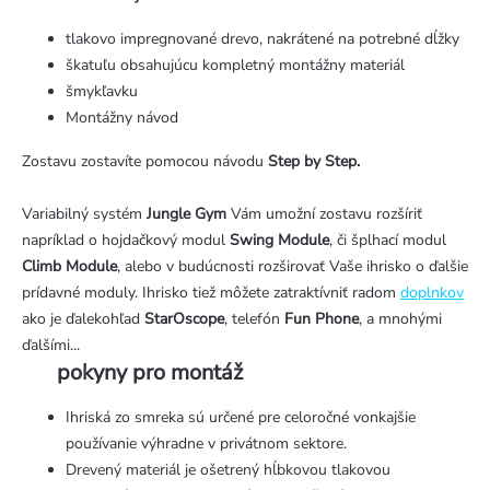
tlakovo impregnované drevo, nakrátené na potrebné dĺžky
škatuľu obsahujúcu kompletný montážny materiál
šmykľavku
Montážny návod
Zostavu zostavíte pomocou návodu
Step by Step.
Variabilný systém
Jungle Gym
Vám umožní zostavu rozšíriť
napríklad o hojdačkový modul
Swing Module
, či šplhací modul
Climb Module
, alebo v budúcnosti rozširovať Vaše ihrisko o ďalšie
prídavné moduly. Ihrisko tiež môžete zatraktívniť radom
doplnkov
ako je ďalekohľad
StarOscope
, telefón
Fun
Phone
, a mnohými
ďalšími...
pokyny pro montáž
Ihriská zo smreka sú určené pre celoročné vonkajšie
používanie výhradne v privátnom sektore.
Drevený materiál je ošetrený hĺbkovou tlakovou