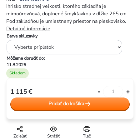
je
Ihrisko strednej veľkosti, ktorého základňa je
5,0
mimoúrovňová, doplnené šmykľavkou v dĺžke 265 cm.
z
Pod základňou je umiestnený priestor na pieskovisko.
5
Detailné informácie
hviezdičiek.
Barva skluzavky
Môžeme doručiť do:
11.8.2026
Skladom
1 115 €
Jednotková
cena:
Pridať do košíka
Zdieľať
Strážiť
Tlač