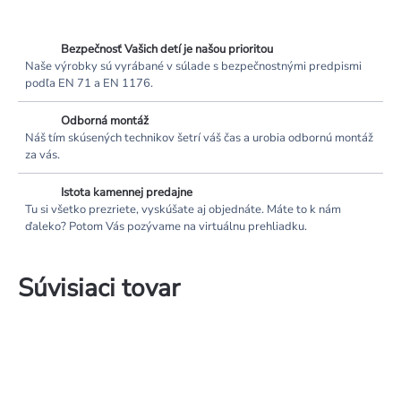
Bezpečnosť Vašich detí je našou prioritou
Naše výrobky sú vyrábané v súlade s bezpečnostnými predpismi
podľa EN 71 a EN 1176.
Odborná montáž
Náš tím skúsených technikov šetrí váš čas a urobia odbornú montáž
za vás.
Istota kamennej predajne
Tu si všetko prezriete, vyskúšate aj objednáte. Máte to k nám
ďaleko? Potom Vás pozývame na virtuálnu prehliadku.
Súvisiaci tovar