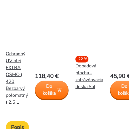
Ochranný
–22 %
UV olej
Dopadová
EXTRA
plocha -
OSMO (
118,40 €
45,90 
zatrávňovacia
420
Do
Do
doska Saf
Bezbarvý
košíka
košík
polomatný
) 2,5 L
Popis