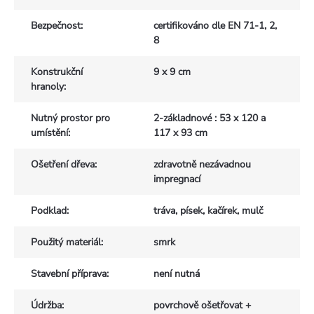
Bezpečnost
:
certifikováno dle EN 71-1, 2,
8
Konstrukční
9 x 9 cm
hranoly
:
Nutný prostor pro
2-základnové : 53 x 120 a
umístění
:
117 x 93 cm
Ošetření dřeva
:
zdravotně nezávadnou
impregnací
Podklad
:
tráva, písek, kačírek, mulč
Použitý materiál
:
smrk
Stavební příprava
:
není nutná
Údržba
:
povrchově ošetřovat +