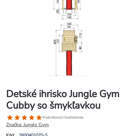
Detské ihrisko Jungle Gym
Cubby so šmykľavkou
Priemerné
Podrobnosti hodnotenia
hodnotenie
Značka:
Jungle Gym
produktu
Kód:
2600401070-S