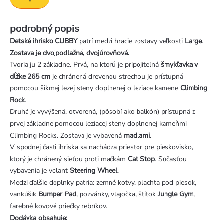
podrobný popis
Detské ihrisko CUBBY
patrí medzi hracie zostavy veľkosti
Large
.
Zostava je dvojpodlažná, dvojúrovňová.
Tvoria ju 2 základne. Prvá, na ktorú je pripojiteľná
šmykľavka v
dĺžke 265 cm
je chránená drevenou strechou je prístupná
pomocou šikmej lezej steny doplnenej o leziace kamene
Climbing
Rock
.
Druhá je vyvýšená, otvorená, (pôsobí ako balkón) prístupná z
prvej základne pomocou leziacej steny doplnenej kameňmi
Climbing Rocks. Zostava je vybavená
madlami
.
V spodnej časti ihriska sa nachádza priestor pre pieskovisko,
ktorý je chránený sieťou proti mačkám
Cat Stop
. Súčasťou
vybavenia je volant
Steering Wheel
.
Medzi ďalšie doplnky patria: zemné kotvy, plachta pod piesok,
vankúšik
Bumper Pad
, pozvánky, vlajočka, štítok
Jungle Gym
,
farebné kovové priečky rebríkov.
Dodávka obsahuje: