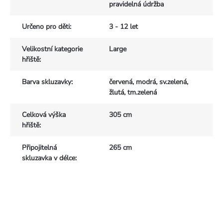
pravidelná údržba
Určeno pro děti
:
3 - 12 let
Velikostní kategorie
Large
hřiště
:
Barva skluzavky
:
červená, modrá, sv.zelená,
žlutá, tm.zelená
Celková výška
305 cm
hřiště
:
Připojitelná
265 cm
skluzavka v délce
: