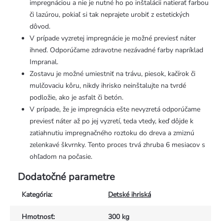
impregnáciou a nie je nutné ho po inštalácii natierať farbou
či lazúrou, pokiaľ si tak neprajete urobiť z estetických
dôvod.
V prípade vyzretej impregnácie je možné previesť náter
ihneď. Odporúčame zdravotne nezávadné farby napríklad
Impranal.
Zostavu je možné umiestniť na trávu, piesok, kačírok či
mulčovaciu kôru, nikdy ihrisko neinštalujte na tvrdé
podložie, ako je asfalt či betón.
V prípade, že je impregnácia ešte nevyzretá odporúčame
previesť náter až po jej vyzretí, teda vtedy, keď dôjde k
zatiahnutiu impregnačného roztoku do dreva a zmiznú
zelenkavé škvrnky. Tento proces trvá zhruba 6 mesiacov s
ohľadom na počasie.
Dodatočné parametre
Kategória
:
Detské ihriská
Hmotnosť
:
300 kg