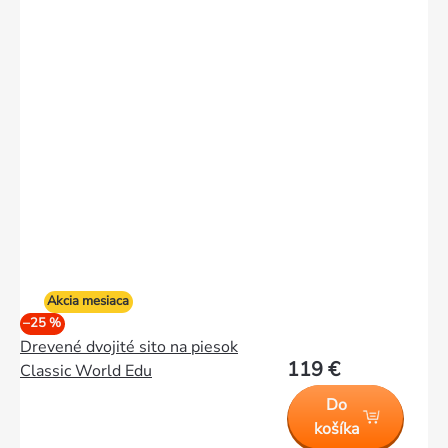
Akcia mesiaca
–25 %
Drevené dvojité sito na piesok
119 €
Classic World Edu
Do
košíka