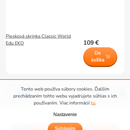
Piesková skrinka Classic World
109 €
Edu EKO
Do
košíka
Tento web používa súbory cookies. Ďalším
Hore
1
2
Ovládacie
prechádzaním tohto webu vyjadrujete súhlas s ich
používaním. Viac informácií
tu
.
prvky
Zápätie
výpisu
Nastavenie
Súhlasím
Copyright 2026
Ihriská Piccolino - Detské ihriská, domčeky a hojdačky
.