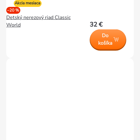
Akcia mesiaca
–20 %
Detský nerezový riad Classic
32 €
World
Do
košíka