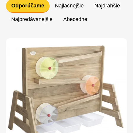
Radenie
Odporúčame
Najlacnejšie
Najdrahšie
produktov
Najpredávanejšie
Abecedne