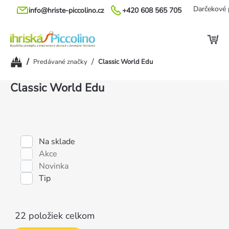
Prejsť
Darčekové 
info@hriste-piccolino.cz
+420 608 565 705
na
obsah
Domov
/
/
Predávané značky
Classic World Edu
Výpis
Classic World Edu
produktov
Na sklade
Akce
Novinka
Tip
22
položiek celkom