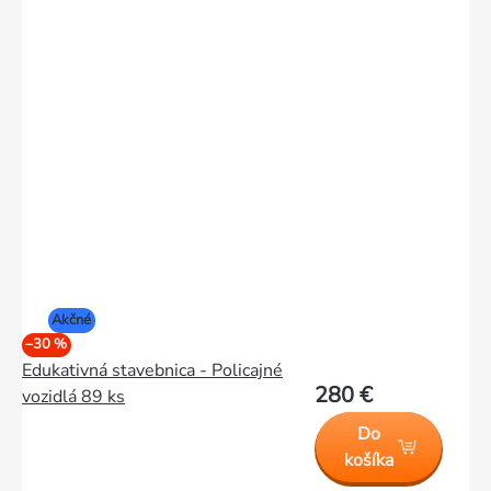
Akčné
–30 %
Edukativná stavebnica - Policajné
280 €
vozidlá 89 ks
Do
košíka