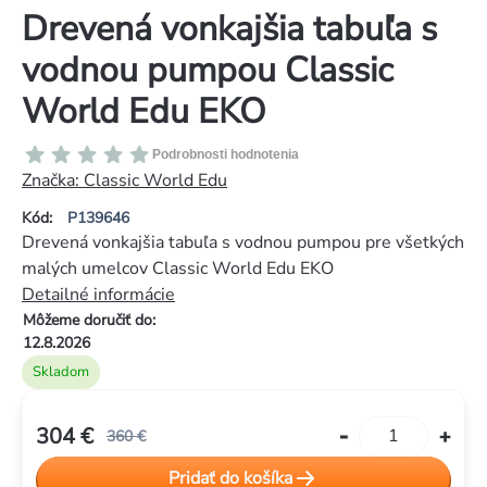
Drevená vonkajšia tabuľa s
vodnou pumpou Classic
World Edu EKO
Priemerné
Podrobnosti hodnotenia
hodnotenie
Značka:
Classic World Edu
produktu
Kód:
P139646
je
Drevená vonkajšia tabuľa s vodnou pumpou pre všetkých
0,0
malých umelcov Classic World Edu EKO
z
Detailné informácie
5
Môžeme doručiť do:
hviezdičiek.
12.8.2026
Skladom
304 €
360 €
Jednotková
Pridať do košíka