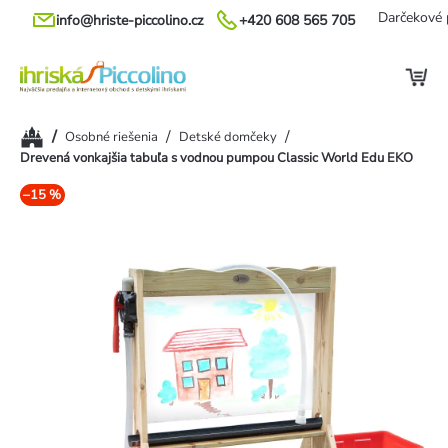
Prejsť
Darčekové 
info@hriste-piccolino.cz
+420 608 565 705
na
obsah
Domov
/
/
/
Osobné riešenia
Detské domčeky
Drevená vonkajšia tabuľa s vodnou pumpou Classic World Edu EKO
–15 %