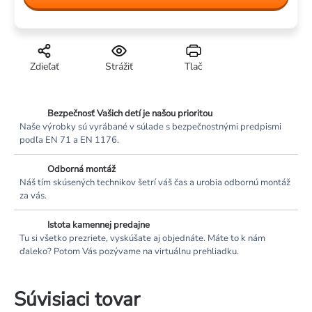
cena:
Zdieľať
Strážiť
Tlač
Bezpečnosť Vašich detí je našou prioritou
Naše výrobky sú vyrábané v súlade s bezpečnostnými predpismi
podľa EN 71 a EN 1176.
Odborná montáž
Náš tím skúsených technikov šetrí váš čas a urobia odbornú montáž
za vás.
Istota kamennej predajne
Tu si všetko prezriete, vyskúšate aj objednáte. Máte to k nám
ďaleko? Potom Vás pozývame na virtuálnu prehliadku.
Súvisiaci tovar