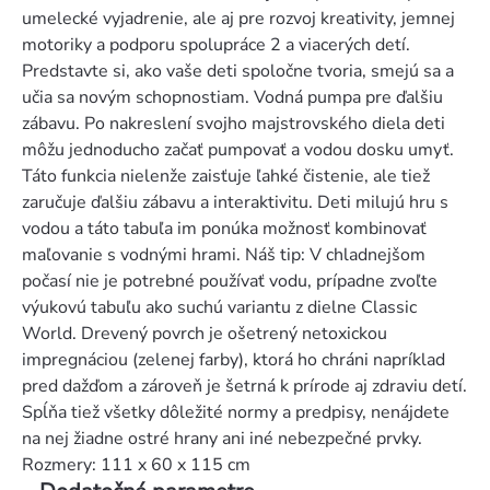
umelecké vyjadrenie, ale aj pre rozvoj kreativity, jemnej
motoriky a podporu spolupráce 2 a viacerých detí.
Predstavte si, ako vaše deti spoločne tvoria, smejú sa a
učia sa novým schopnostiam. Vodná pumpa pre ďalšiu
zábavu. Po nakreslení svojho majstrovského diela deti
môžu jednoducho začať pumpovať a vodou dosku umyť.
Táto funkcia nielenže zaisťuje ľahké čistenie, ale tiež
zaručuje ďalšiu zábavu a interaktivitu. Deti milujú hru s
vodou a táto tabuľa im ponúka možnosť kombinovať
maľovanie s vodnými hrami. Náš tip: V chladnejšom
počasí nie je potrebné používať vodu, prípadne zvoľte
výukovú tabuľu ako suchú variantu z dielne Classic
World. Drevený povrch je ošetrený netoxickou
impregnáciou (zelenej farby), ktorá ho chráni napríklad
pred dažďom a zároveň je šetrná k prírode aj zdraviu detí.
Spĺňa tiež všetky dôležité normy a predpisy, nenájdete
na nej žiadne ostré hrany ani iné nebezpečné prvky.
Rozmery: 111 x 60 x 115 cm