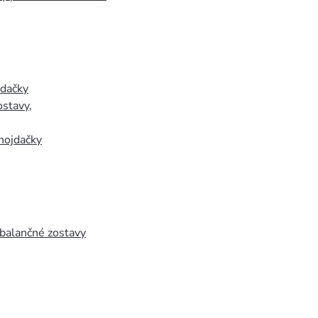
jdačky
ostavy
,
hojdačky
 balančné zostavy