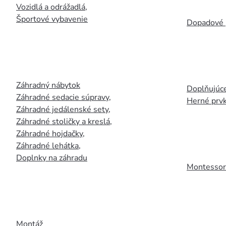
Vozidlá a odrážadlá
,
Športové vybavenie
Dopadové 
Záhradný nábytok
Doplňujúce
Záhradné sedacie súpravy
,
Herné prv
Záhradné jedálenské sety
,
Záhradné stoličky a kreslá
,
Záhradné hojdačky
,
Záhradné lehátka
,
Doplnky na záhradu
Montessori
Montáž