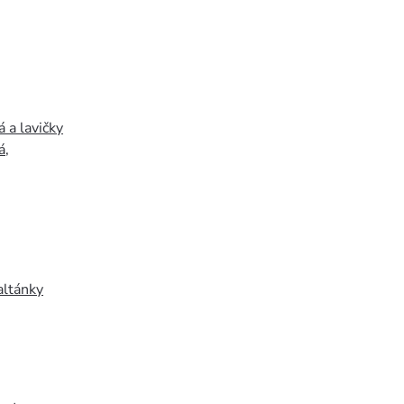
 a lavičky
á
,
altánky