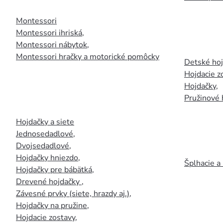
Montessori
Montessori ihriská
,
Montessori nábytok
,
Montessori hračky a motorické pomôcky
Detské ho
Hojdacie z
Hojdačky
,
Pružinové 
Hojdačky a siete
Jednosedadlové
,
Dvojsedadlové
,
Hojdačky hniezdo
,
Šplhacie a
Hojdačky pre bábätká
,
Drevené hojdačky
,
Závesné prvky (siete, hrazdy aj.)
,
Hojdačky na pružine
,
Hojdacie zostavy
,