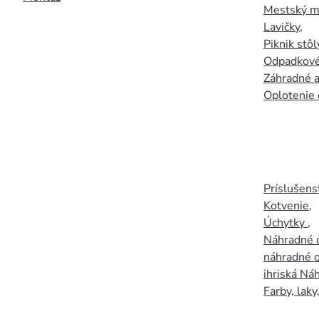
Mestský mo
Lavičky
,
Piknik stôl
Odpadkové
Záhradné a
Oplotenie 
Príslušens
Kotvenie
,
Úchytky
,
Náhradné d
náhradné d
ihriská Ná
Farby, laky