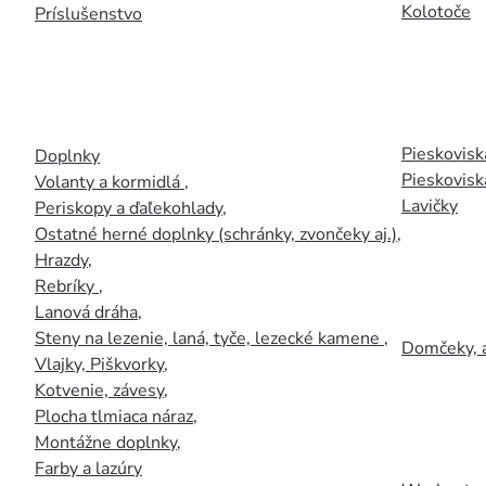
Kolotoče
Príslušenstvo
Pieskoviská
Doplnky
Pieskovisk
Volanty a kormidlá
,
Lavičky
Periskopy a ďaľekohlady
,
Ostatné herné doplnky (schránky, zvončeky aj.)
,
Hrazdy
,
Rebríky
,
Lanová dráha
,
Steny na lezenie, laná, tyče, lezecké kamene
,
Domčeky, 
Vlajky, Piškvorky
,
Kotvenie, závesy
,
Plocha tlmiaca náraz
,
Montážne doplnky
,
Farby a lazúry