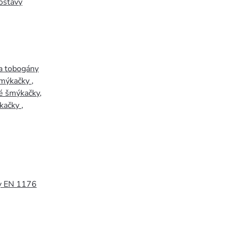
ostavy
a tobogány
šmýkačky
,
é šmýkačky
,
kačky
,
y EN 1176