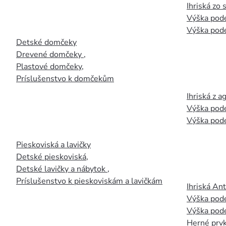
Ihriská zo
Výška pod
Výška pod
Detské domčeky
Drevené domčeky
,
Plastové domčeky
,
Príslušenstvo k domčekům
Ihriská z 
Výška pod
Výška pod
Pieskoviská a lavičky
Detské pieskoviská
,
Detské lavičky a nábytok
,
Príslušenstvo k pieskoviskám a lavičkám
Ihriská An
Výška pod
Výška pod
Herné prvk