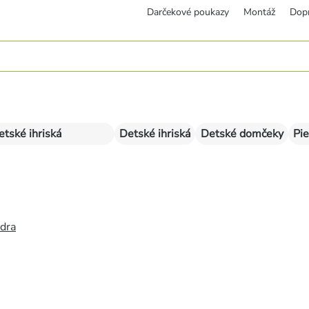
Darčekové poukazy
Montáž
Dop
etské ihriská
Detské ihriská
Detské domčeky
Pie
édra