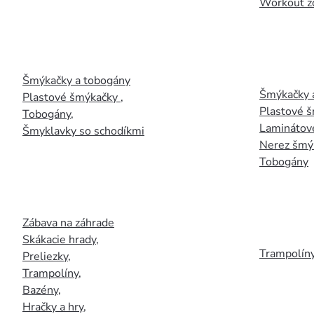
Workout z
Šmýkačky a tobogány
Šmýkačky 
Plastové šmýkačky
,
Plastové 
Tobogány
,
Laminátov
Šmyklavky so schodíkmi
Nerez šmý
Tobogány
Zábava na záhrade
Skákacie hrady
,
Trampolín
Preliezky
,
Trampolíny
,
Bazény
,
Hračky a hry
,