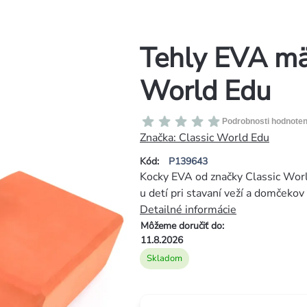
Tehly EVA mä
World Edu
Priemerné
Podrobnosti hodnoten
hodnotenie
Značka:
Classic World Edu
produktu
Kód:
P139643
je
Kocky EVA od značky Classic Worl
0,0
u detí pri stavaní veží a domčekov
z
Detailné informácie
5
Môžeme doručiť do:
hviezdičiek.
11.8.2026
Skladom