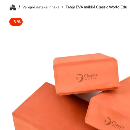
Domov
/
/
Verejné detské ihriská
Tehly EVA mäkké Classic World Edu
–3 %