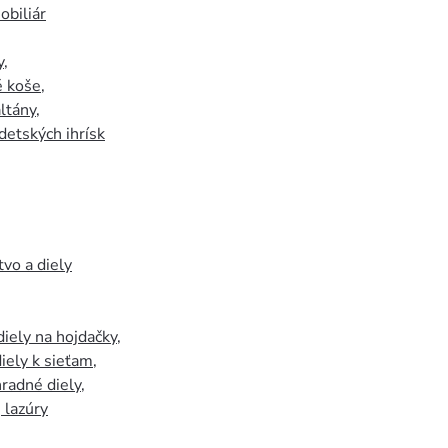
biliár
y
,
 koše
,
ltány
,
detských ihrísk
tvo a diely
iely na hojdačky
,
iely k sieťam
,
hradné diely
,
, lazúry