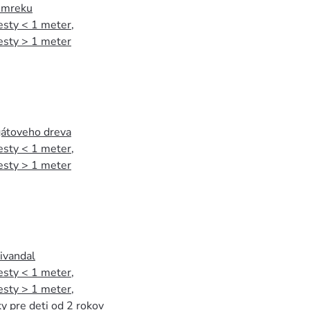
 smreku
esty < 1 meter
,
esty > 1 meter
agátoveho dreva
esty < 1 meter
,
esty > 1 meter
tivandal
esty < 1 meter
,
esty > 1 meter
,
y pre deti od 2 rokov