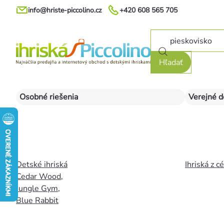
Prejsť
info@hriste-piccolino.cz
+420 608 565 705
na
obsah
Hľadať
Osobné riešenia
Verejné d
Detské ihriská
Ihriská z c
Cedar Wood
,
Jungle Gym
,
Blue Rabbit