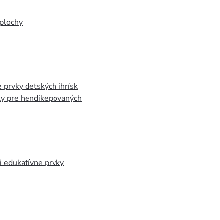
plochy
 prvky detských ihrísk
ky pre hendikepovaných
 edukatívne prvky