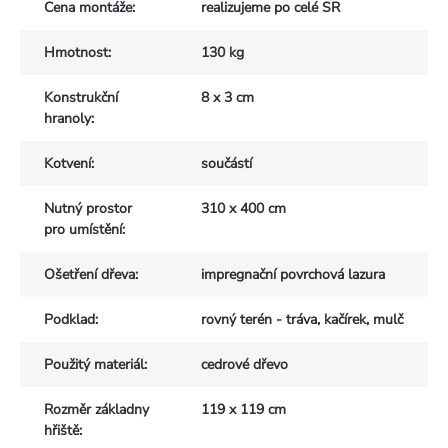
Cena montáže
:
realizujeme po celé SR
Hmotnost
:
130 kg
Konstrukční
8 x 3 cm
hranoly
:
Kotvení
:
součástí
Nutný prostor
310 x 400 cm
pro umístění
:
Ošetření dřeva
:
impregnační povrchová lazura
Podklad
:
rovný terén - tráva, kačírek, mulč
Použitý materiál
:
cedrové dřevo
Rozměr základny
119 x 119 cm
hřiště
: