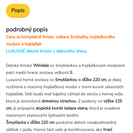
Popis
podrobný popis
Cena za kompletné ihrisko vrátane šmýkačky, hojdačkového
modulu a hojdačiek
LUXUSNÉ detské ihrisko z cédrového dreva.
Detské ihrisko
Windale
so šmykľavkou a hojdačkovým modulom
patrí medzi hracie zostavy veľkosti
S
.
Luxusná herná zostava so
šmykľavkou o dĺžke 220 cm
, je ďalej
rozšírená o masívny hojdačkový modul s tromi kusmi závesných
hojdačiek. Deti budú mať báječný výhľad do okolia z hernej veže,
ktorá je zastrešená
drevenou strechou
. Z podesty vo
výške 125
cm
, je pripojená
atypická kombi leziaca stena
, ktorá je osadená
masívnymi plastovými šplhacími bodmi.
Šmykľavka v dĺžke 220 cm
poskytne deťom nezabudnuteľný
zážitok z jazdy. Horná časť veže je konštruovaná, ako
hrací