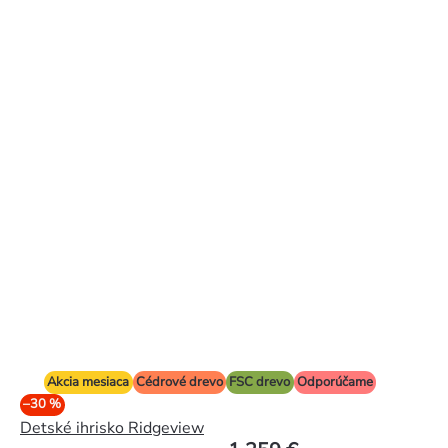
Akcia mesiaca
Cédrové drevo
FSC drevo
Odporúčame
–30 %
Detské ihrisko Ridgeview