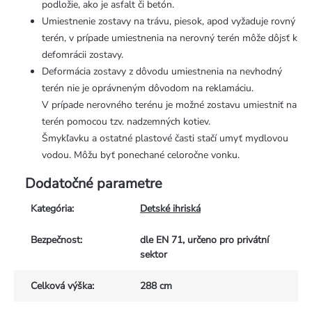
podložie, ako je asfalt či betón.
Umiestnenie zostavy na trávu, piesok, apod vyžaduje rovný
terén, v prípade umiestnenia na nerovný terén môže dôjsť k
defomrácii zostavy.
Deformácia zostavy z dôvodu umiestnenia na nevhodný
terén nie je oprávneným dôvodom na reklamáciu.
V prípade nerovného terénu je možné zostavu umiestniť na
terén pomocou tzv. nadzemných kotiev.
Šmykľavku a ostatné plastové časti stačí umyť mydlovou
vodou. Môžu byť ponechané celoročne vonku.
Dodatočné parametre
Kategória
:
Detské ihriská
Bezpečnost
:
dle EN 71, určeno pro privátní
sektor
Celková výška
:
288 cm