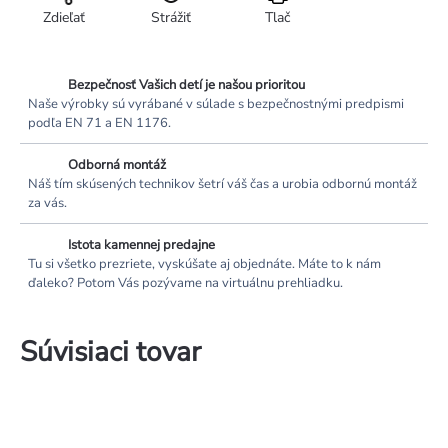
Zdieľať
Strážiť
Tlač
Bezpečnosť Vašich detí je našou prioritou
Naše výrobky sú vyrábané v súlade s bezpečnostnými predpismi
podľa EN 71 a EN 1176.
Odborná montáž
Náš tím skúsených technikov šetrí váš čas a urobia odbornú montáž
za vás.
Istota kamennej predajne
Tu si všetko prezriete, vyskúšate aj objednáte. Máte to k nám
ďaleko? Potom Vás pozývame na virtuálnu prehliadku.
Súvisiaci tovar