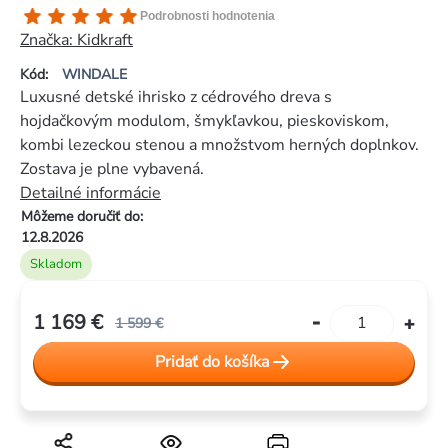
Priemerné
Podrobnosti hodnotenia
hodnotenie
Značka:
Kidkraft
produktu
Kód:
WINDALE
je
Luxusné detské ihrisko z cédrového dreva s
5,0
hojdačkovým modulom, šmykľavkou, pieskoviskom,
z
kombi lezeckou stenou a množstvom herných doplnkov.
5
Zostava je plne vybavená.
hviezdičiek.
Detailné informácie
Môžeme doručiť do:
12.8.2026
Skladom
1 169 €
1 599 €
Jednotková
Pridať do košíka
cena: