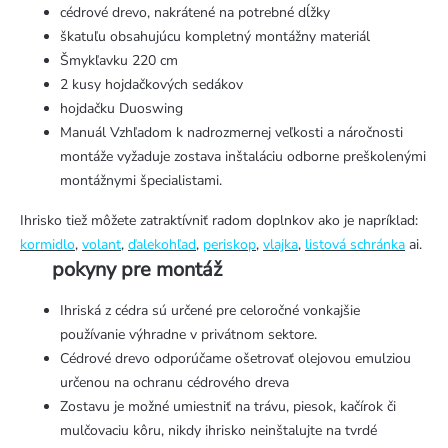
cédrové drevo, nakrátené na potrebné dĺžky
škatuľu obsahujúcu kompletný montážny materiál
Šmykľavku 220 cm
2 kusy hojdačkových sedákov
hojdačku Duoswing
Manuál Vzhľadom k nadrozmernej veľkosti a náročnosti
montáže vyžaduje zostava inštaláciu odborne preškolenými
montážnymi špecialistami.
Ihrisko tiež môžete zatraktívniť radom doplnkov ako je napríklad:
kormidlo
,
volant
,
ďalekohľad
,
periskop
,
vlajka
,
listová schránka
ai.
pokyny pre montáž
Ihriská z cédra sú určené pre celoročné vonkajšie
používanie výhradne v privátnom sektore.
Cédrové drevo odporúčame ošetrovať olejovou emulziou
určenou na ochranu cédrového dreva
Zostavu je možné umiestniť na trávu, piesok, kačírok či
mulčovaciu kôru, nikdy ihrisko neinštalujte na tvrdé