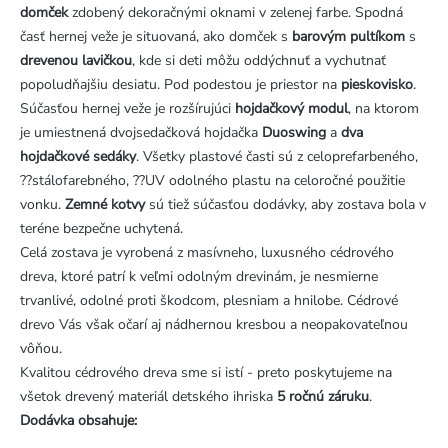
domček
zdobený dekoračnými oknami v zelenej farbe. Spodná
časť hernej veže je situovaná, ako domček s
barovým pultíkom
s
drevenou lavičkou
, kde si deti môžu oddýchnuť a vychutnať
popoludňajšiu desiatu. Pod podestou je priestor na
pieskovisko
.
Súčasťou hernej veže je rozšírujúci
hojdačkový modul
, na ktorom
je umiestnená dvojsedačková hojdačka
Duoswing
a
dva
hojdačkové sedáky
. Všetky plastové časti sú z celoprefarbeného,
??stálofarebného, ??UV odolného plastu na celoročné použitie
vonku.
Zemné kotvy
sú tiež súčasťou dodávky, aby zostava bola v
teréne bezpečne uchytená.
Celá zostava je vyrobená z masívneho, luxusného cédrového
dreva, ktoré patrí k veľmi odolným drevinám, je nesmierne
trvanlivé, odolné proti škodcom, plesniam a hnilobe. Cédrové
drevo Vás však očarí aj nádhernou kresbou a neopakovateľnou
vôňou.
Kvalitou cédrového dreva sme si istí - preto poskytujeme na
všetok drevený materiál detského ihriska
5 ročnú záruku
.
Dodávka obsahuje: