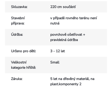
Skluzavka
:
220 cm součástí
Stavební
v případě rovného terénu není
příprava
:
nutná
Údržba
:
povrchově ošetřovat +
pravidelná údržba
Určeno pro děti
:
3 - 12 let
Velikostní
Small
kategorie hřiště
:
Záruka
:
5 let na dřevěný materiál, na
plast.komponenty 2