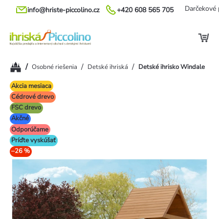
Prejsť
Darčekové 
info@hriste-piccolino.cz
+420 608 565 705
na
obsah
Domov
/
/
/
Osobné riešenia
Detské ihriská
Detské ihrisko Windale
Akcia mesiaca
Cédrové drevo
FSC drevo
Akčné
Odporúčame
Príďte vyskúšať
–26 %