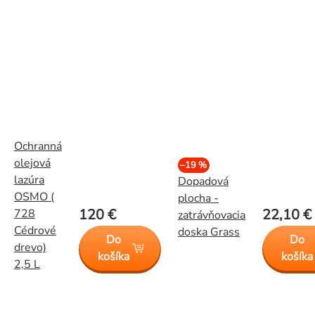
Ochranná
olejová
–19 %
lazúra
Dopadová
OSMO (
plocha -
120 €
22,10 €
728
zatrávňovacia
Cédrové
doska Grass
Do
Do
drevo)
košíka
košíka
2,5 L