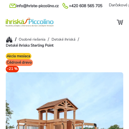
Prejsť
Darčekové 
info@hriste-piccolino.cz
+420 608 565 705
na
obsah
Domov
/
/
/
Osobné riešenia
Detské ihriská
Detské ihrisko Sterling Point
Akcia mesiaca
Cédrové drevo
–21 %