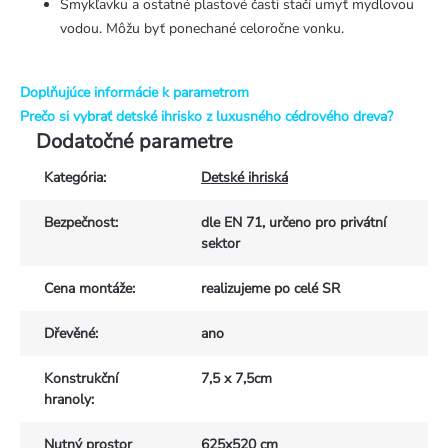
Šmykľavku a ostatné plastové časti stačí umyť mydlovou
vodou. Môžu byť ponechané celoročne vonku.
Doplňujúce informácie k parametrom
Prečo si vybrať detské ihrisko z luxusného cédrového dreva?
Dodatočné parametre
Kategória
:
Detské ihriská
Bezpečnost
:
dle EN 71, určeno pro privátní
sektor
Cena montáže
:
realizujeme po celé SR
Dřevěné
:
ano
Konstrukční
7,5 x 7,5cm
hranoly
:
Nutný prostor
625x520 cm