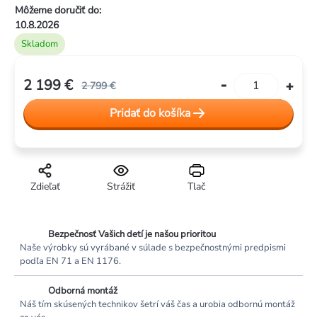
Môžeme doručiť do:
10.8.2026
Skladom
2 199 €
2 799 €
Jednotková
Pridať do košíka
cena:
Zdieľať
Strážiť
Tlač
Bezpečnosť Vašich detí je našou prioritou
Naše výrobky sú vyrábané v súlade s bezpečnostnými predpismi
podľa EN 71 a EN 1176.
Odborná montáž
Náš tím skúsených technikov šetrí váš čas a urobia odbornú montáž