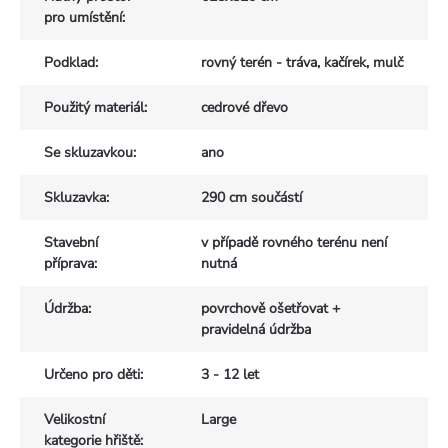
pro umístění
:
Podklad
:
rovný terén - tráva, kačírek, mulč
Použitý materiál
:
cedrové dřevo
Se skluzavkou
:
ano
Skluzavka
:
290 cm součástí
Stavební
v případě rovného terénu není
příprava
:
nutná
Údržba
:
povrchově ošetřovat +
pravidelná údržba
Určeno pro děti
:
3 - 12 let
Velikostní
Large
kategorie hřiště
: