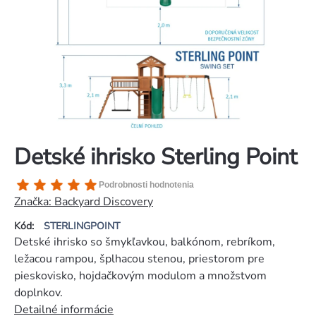
Detské ihrisko Sterling Point
Priemerné
Podrobnosti hodnotenia
hodnotenie
Značka:
Backyard Discovery
produktu
Kód:
STERLINGPOINT
je
Detské ihrisko so šmykľavkou, balkónom, rebríkom,
5,0
ležacou rampou, šplhacou stenou, priestorom pre
z
pieskovisko, hojdačkovým modulom a množstvom
5
doplnkov.
hviezdičiek.
Detailné informácie