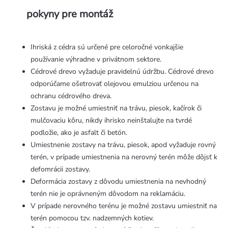
pokyny pre montáž
Ihriská z cédra sú určené pre celoročné vonkajšie
používanie výhradne v privátnom sektore.
Cédrové drevo vyžaduje pravidelnú údržbu. Cédrové drevo
odporúčame ošetrovať olejovou emulziou určenou na
ochranu cédrového dreva.
Zostavu je možné umiestniť na trávu, piesok, kačírok či
mulčovaciu kôru, nikdy ihrisko neinštalujte na tvrdé
podložie, ako je asfalt či betón.
Umiestnenie zostavy na trávu, piesok, apod vyžaduje rovný
terén, v prípade umiestnenia na nerovný terén môže dôjsť k
defomrácii zostavy.
Deformácia zostavy z dôvodu umiestnenia na nevhodný
terén nie je oprávneným dôvodom na reklamáciu.
V prípade nerovného terénu je možné zostavu umiestniť na
terén pomocou tzv. nadzemných kotiev.