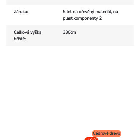
Záruka
:
5 let na dřevěný materiál, na
plast.komponenty 2
Celková výška
330cm
hřiště
:
Cédrové drevo