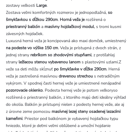
zostavy veľkosti
Large
.
Zostava veľmi komfortných rozmerov je jednopodlažná,
so
šmykľavkou s dĺžkou 290cm
.
Horná veža je
rozšírená o
priestranný balkón
a
masívny hojdačkový modul
, s tromi kusmi
závesných hojdačiek.
Luxusná herná veža je koncipovaná ako maxi domček, umiestnený
na podeste vo výške 150 cm
. Veža je prístupná z dvoch strán, z
jednej strany
rebríkom so zhodovými stupňami
, z protiľahlej
strany
ležiacou stenou vybavenou lanom
s plastovými uzlami.Z
veže sa deti môžu skĺznuť
po šmykľavke v dĺžke 290cm
. Herná
veža je zastrešená masívnou
drevenou strechou
s netradičným
vykýrom. V spodnej časti hernej veže je umiestnené nenápadné
pozorovacie okienko
. Podesta hernej veže je potom veľkoryso
rozšírená o priestranný balkón, z ktorého majú deti ideálny výhľad
do okolia. Balkón je prístupný nielen z podesty hernej veže, ale aj
z úrovne zeme pomocou
masívnej lezej steny osadenej lezacími
kameňmi
. Priestor pod balkónom je vybavený hojdačkou typu
hniezdo, ktoré je deťmi veľmi obľúbené a umožní hojdanie