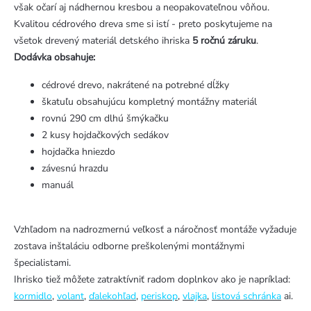
však očarí aj nádhernou kresbou a neopakovateľnou vôňou.
Kvalitou cédrového dreva sme si istí - preto poskytujeme na
všetok drevený materiál detského ihriska
5 ročnú záruku
.
Dodávka obsahuje:
cédrové drevo, nakrátené na potrebné dĺžky
škatuľu obsahujúcu kompletný montážny materiál
rovnú 290 cm dlhú šmýkačku
2 kusy hojdačkových sedákov
hojdačka hniezdo
závesnú hrazdu
manuál
Vzhľadom na nadrozmernú veľkosť a náročnosť montáže vyžaduje
zostava inštaláciu odborne preškolenými montážnymi
špecialistami.
Ihrisko tiež môžete zatraktívniť radom doplnkov ako je napríklad:
kormidlo
,
volant
,
ďalekohľad
,
periskop
,
vlajka
,
listová schránka
ai.