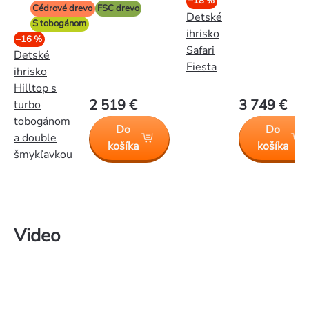
–18 %
Cédrové drevo
FSC drevo
Detské
S tobogánom
ihrisko
–16 %
Safari
Detské
Fiesta
ihrisko
Hilltop s
2 519 €
3 749 €
turbo
tobogánom
Do
Do
a double
košíka
košíka
šmykľavkou
Video