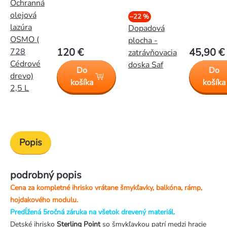
Ochranná
olejová
–22 %
lazúra
Dopadová
OSMO (
plocha -
120 €
45,90 €
728
zatrávňovacia
Cédrové
doska Saf
Do
Do
drevo)
košíka
košíka
2,5 L
Popis
podrobný popis
Cena za kompletné ihrisko vrátane šmykľavky, balkóna, rámp,
hojdakového modulu.
Predĺžená 5ročná záruka na všetok drevený materiál.
Detské ihrisko
Sterling
Point
so šmykľavkou patrí medzi hracie