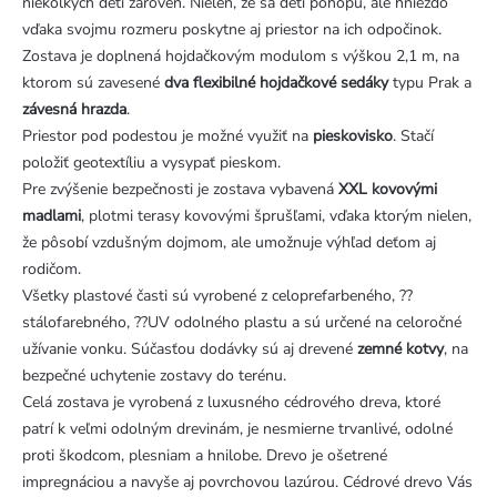
niekoľkých detí zároveň. Nielen, že sa deti pohopú, ale hniezdo
vďaka svojmu rozmeru poskytne aj priestor na ich odpočinok.
Zostava je doplnená hojdačkovým modulom s výškou 2,1 m, na
ktorom sú zavesené
dva flexibilné hojdačkové sedáky
typu Prak a
závesná hrazda
.
Priestor pod podestou je možné využiť na
pieskovisko
. Stačí
položiť geotextíliu a vysypať pieskom.
Pre zvýšenie bezpečnosti je zostava vybavená
XXL kovovými
madlami
, plotmi terasy kovovými šprušľami, vďaka ktorým nielen,
že pôsobí vzdušným dojmom, ale umožnuje výhľad deťom aj
rodičom.
Všetky plastové časti sú vyrobené z celoprefarbeného, ??
stálofarebného, ??UV odolného plastu a sú určené na celoročné
užívanie vonku. Súčasťou dodávky sú aj drevené
zemné kotvy
, na
bezpečné uchytenie zostavy do terénu.
Celá zostava je vyrobená z luxusného cédrového dreva, ktoré
patrí k veľmi odolným drevinám, je nesmierne trvanlivé, odolné
proti škodcom, plesniam a hnilobe. Drevo je ošetrené
impregnáciou a navyše aj povrchovou lazúrou. Cédrové drevo Vás