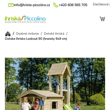
Prejsť
Darčekové 
info@hriste-piccolino.cz
+420 608 565 705
na
obsah
Domov
/
/
/
Osobné riešenia
Detské ihriská
Detske ihrisko Lookout 90 (hranoly 9x9 cm)