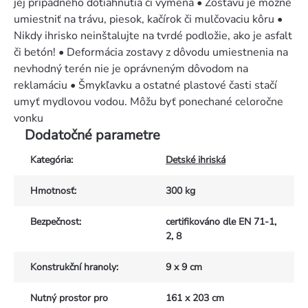
jej prípadného dotiahnutia či výmena • Zostavu je možné
umiestniť na trávu, piesok, kačírok či mulčovaciu kôru •
Nikdy ihrisko neinštalujte na tvrdé podložie, ako je asfalt
či betón! • Deformácia zostavy z dôvodu umiestnenia na
nevhodný terén nie je oprávneným dôvodom na
reklamáciu • Šmykľavku a ostatné plastové časti stačí
umyť mydlovou vodou. Môžu byť ponechané celoročne
vonku
Dodatočné parametre
Kategória
:
Detské ihriská
Hmotnosť
:
300 kg
Bezpečnost
:
certifikováno dle EN 71-1,
2, 8
Konstrukční hranoly
:
9 x 9 cm
Nutný prostor pro
161 x 203 cm