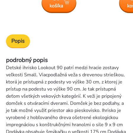
košíka
ko
Popis
podrobný popis
Detské ihrisko Lookout 90 patrí medzi hracie zostavy
veľkosti Small. Viacpodlažná veža s drevenou strieškou,
ktorá je prístupná z podesty vo výške 30 cm, z ktorej je
prístup na podestu vo výške 90 cm. Je tak prístupná
deťom všetkých vekových kategórií. K veži je pripojený
domček s otváracími dverami. Domček je bez podlahy, a
je tak možné využiť priestor ako pieskovisko. Ihrisko je
vyrobené z hobľovaného dreva ošetrené ekologickou
impregnáciou s konštrukčnými hranolmi o sile 9 x 9 cm
Dodávka obsahuje šmýkačku o veľkosti 175 cm Dodávka