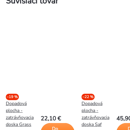
Súvisiaci tovar
–19 %
–22 %
Dopadová
Dopadová
plocha -
plocha -
zatrávňovacia
zatrávňovacia
22,10 €
45,9
doska Grass
doska Saf
Do