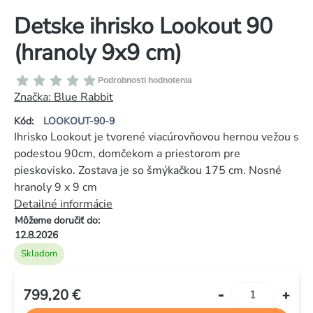
Detske ihrisko Lookout 90
(hranoly 9x9 cm)
Priemerné
Podrobnosti hodnotenia
hodnotenie
Značka:
Blue Rabbit
produktu
Kód:
LOOKOUT-90-9
je
Ihrisko Lookout je tvorené viacúrovňovou hernou vežou s
0,0
podestou 90cm, domčekom a priestorom pre
z
pieskovisko. Zostava je so šmýkačkou 175 cm. Nosné
5
hranoly 9 x 9 cm
hviezdičiek.
Detailné informácie
Môžeme doručiť do:
12.8.2026
Skladom
799,20 €
Jednotková