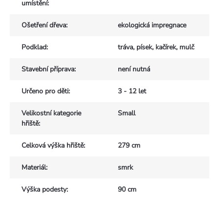
umístění
:
Ošetření dřeva
:
ekologická impregnace
Podklad
:
tráva, písek, kačírek, mulč
Stavební příprava
:
není nutná
Určeno pro děti
:
3 - 12 let
Velikostní kategorie
Small
hřiště
:
Celková výška hřiště
:
279 cm
Materiál
:
smrk
Výška podesty
:
90 cm