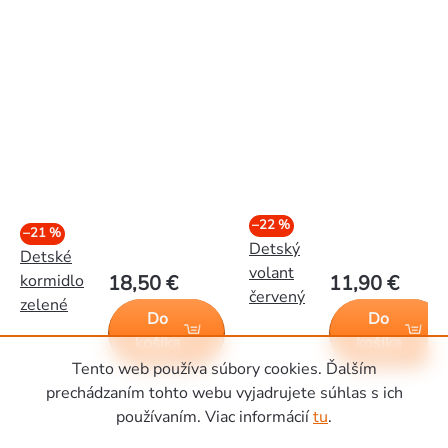
–22 %
–21 %
Detský
Detské
volant
kormidlo
18,50 €
11,90 €
červený
zelené
Do
Do
košíka
košíka
Tento web používa súbory cookies. Ďalším
prechádzaním tohto webu vyjadrujete súhlas s ich
používaním. Viac informácií
tu
.
Zápätie