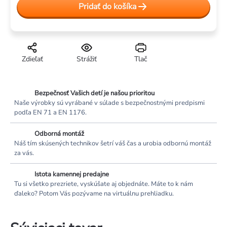
cena:
Pridať do košíka
Zdieľať
Strážiť
Tlač
Bezpečnosť Vašich detí je našou prioritou
Naše výrobky sú vyrábané v súlade s bezpečnostnými predpismi
podľa EN 71 a EN 1176.
Odborná montáž
Náš tím skúsených technikov šetrí váš čas a urobia odbornú montáž
za vás.
Istota kamennej predajne
Tu si všetko prezriete, vyskúšate aj objednáte. Máte to k nám
ďaleko? Potom Vás pozývame na virtuálnu prehliadku.