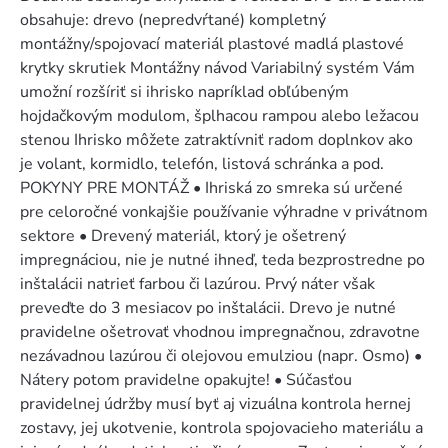
obsahuje: drevo (nepredvŕtané) kompletný
montážny/spojovací materiál plastové madlá plastové
krytky skrutiek Montážny návod Variabilný systém Vám
umožní rozšíriť si ihrisko napríklad obľúbeným
hojdačkovým modulom, šplhacou rampou alebo ležacou
stenou Ihrisko môžete zatraktívniť radom doplnkov ako
je volant, kormidlo, telefón, listová schránka a pod.
POKYNY PRE MONTÁŽ • Ihriská zo smreka sú určené
pre celoročné vonkajšie používanie výhradne v privátnom
sektore • Drevený materiál, ktorý je ošetrený
impregnáciou, nie je nutné ihneď, teda bezprostredne po
inštalácii natrieť farbou či lazúrou. Prvý náter však
preveďte do 3 mesiacov po inštalácii. Drevo je nutné
pravidelne ošetrovať vhodnou impregnačnou, zdravotne
nezávadnou lazúrou či olejovou emulziou (napr. Osmo) •
Nátery potom pravidelne opakujte! • Súčasťou
pravidelnej údržby musí byť aj vizuálna kontrola hernej
zostavy, jej ukotvenie, kontrola spojovacieho materiálu a