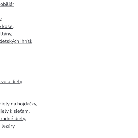
biliár
y
,
 koše
,
ltány
,
detských ihrísk
tvo a diely
iely na hojdačky
,
iely k sieťam
,
hradné diely
,
, lazúry