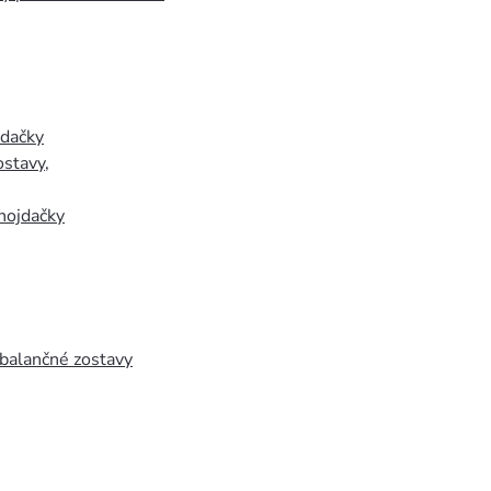
jdačky
ostavy
,
hojdačky
 balančné zostavy