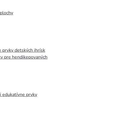
plochy
 prvky detských ihrísk
ky pre hendikepovaných
 edukatívne prvky