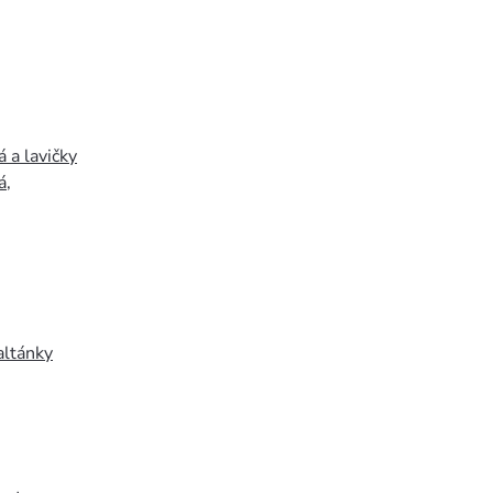
 a lavičky
á
,
altánky