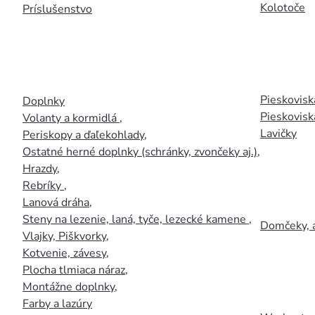
Kolotoče
Príslušenstvo
Pieskoviská
Doplnky
Pieskovisk
Volanty a kormidlá
,
Lavičky
Periskopy a ďaľekohlady
,
Ostatné herné doplnky (schránky, zvončeky aj.)
,
Hrazdy
,
Rebríky
,
Lanová dráha
,
Steny na lezenie, laná, tyče, lezecké kamene
,
Domčeky, 
Vlajky, Piškvorky
,
Kotvenie, závesy
,
Plocha tlmiaca náraz
,
Montážne doplnky
,
Farby a lazúry