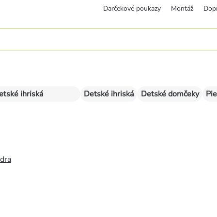
Darčekové poukazy
Montáž
Dop
etské ihriská
Detské ihriská
Detské domčeky
Pie
édra