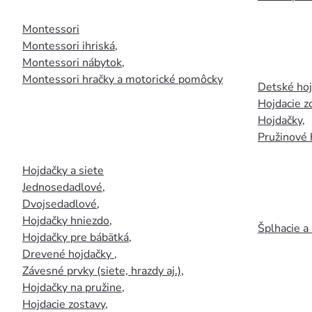
Montessori
Montessori ihriská
,
Montessori nábytok
,
Montessori hračky a motorické pomôcky
Detské ho
Hojdacie z
Hojdačky
,
Pružinové 
Hojdačky a siete
Jednosedadlové
,
Dvojsedadlové
,
Hojdačky hniezdo
,
Šplhacie a
Hojdačky pre bábätká
,
Drevené hojdačky
,
Závesné prvky (siete, hrazdy aj.)
,
Hojdačky na pružine
,
Hojdacie zostavy
,