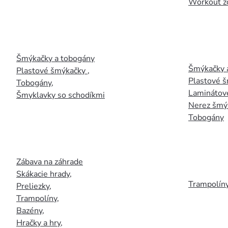
Workout z
Šmýkačky a tobogány
Šmýkačky 
Plastové šmýkačky
,
Plastové 
Tobogány
,
Laminátov
Šmyklavky so schodíkmi
Nerez šmý
Tobogány
Zábava na záhrade
Skákacie hrady
,
Trampolín
Preliezky
,
Trampolíny
,
Bazény
,
Hračky a hry
,