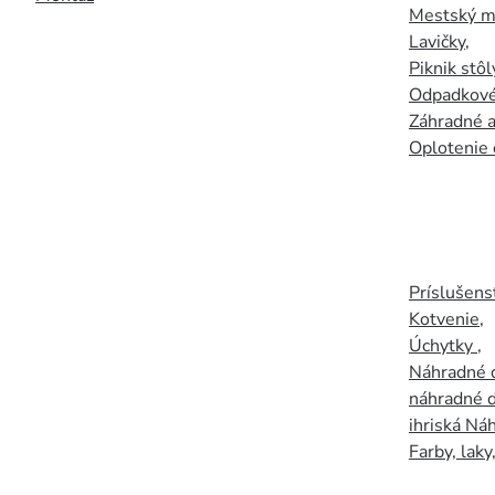
Mestský mo
Lavičky
,
Piknik stôl
Odpadkové
Záhradné a
Oplotenie 
Príslušens
Kotvenie
,
Úchytky
,
Náhradné d
náhradné d
ihriská Ná
Farby, laky