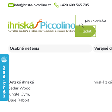
Prejsť
info@hriste-piccolino.cz
+420 608 565 705
na
obsah
Hľadať
Osobné riešenia
Verejné d
Detské ihriská
Ihriská z c
Cedar Wood
,
Jungle Gym
,
Blue Rabbit