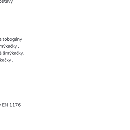
ostavy
a tobogány
šmýkačky
,
é šmýkačky
,
kačky
,
y EN 1176