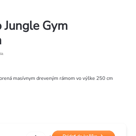
o Jungle Gym
m
ia
 tvorená masívnym dreveným rámom vo výške 250 cm