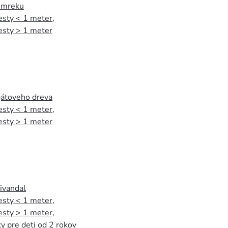
 smreku
esty < 1 meter
,
esty > 1 meter
agátoveho dreva
esty < 1 meter
,
esty > 1 meter
tivandal
esty < 1 meter
,
esty > 1 meter
,
y pre deti od 2 rokov