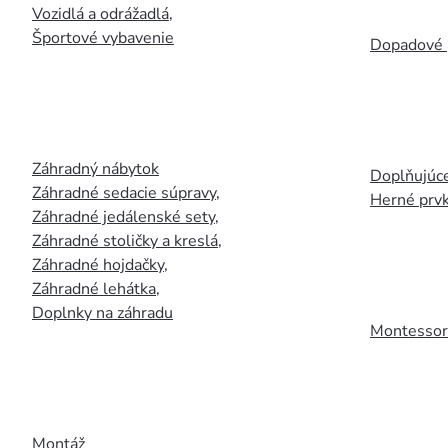
Vozidlá a odrážadlá
,
Športové vybavenie
Dopadové 
Záhradný nábytok
Doplňujúce
Záhradné sedacie súpravy
,
Herné prv
Záhradné jedálenské sety
,
Záhradné stoličky a kreslá
,
Záhradné hojdačky
,
Záhradné lehátka
,
Doplnky na záhradu
Montessori
Montáž