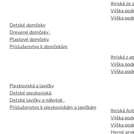
Ihriská zo
Výška pod
Výška pod
Detské domčeky
Drevené domčeky
,
Plastové domčeky
,
Príslušenstvo k domčekům
Ihriská z 
Výška pod
Výška pod
Pieskoviská a lavičky
Detské pieskoviská
,
Detské lavičky a nábytok
,
Príslušenstvo k pieskoviskám a lavičkám
Ihriská An
Výška pod
Výška pod
Herné prvk