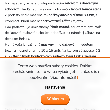
bočnej strany je veža prístupná ležacím
rebríkom s drevenými
schodíkmi
. Vedľa rebríka sa nachádza veľká
lanová leziaca stena
.
Z podesty vedie masívna rovná
šmykľavka s dĺžkou 300cm
, z
ktorej deti budú mať neopakovateľný zážitok z jazdy.
Pod podestou je umiestnený
Picnic modul
, pri ktorom deti môžu
desiatovať, maľovať alebo len odpočívať po náročnej zábave na
detskom ihrisku.
Herná veža je rozšírená
masívnym hojdačkovým modulom
(rozmer nosného rahna 10 x 15 cm!), Na ktorom sú zavesené 2
kusy
flexibilných hojdačkových sedákov typu Prak a závesná
hrazda
. Závesné prvky sú zavesené na masívnych
kovových
Tento web používa súbory cookies. Ďalším
lanách
, s plastovou povrchovou úpravou, ktorá je zárukou
prechádzaním tohto webu vyjadrujete súhlas s ich
bezpečnosti a príjemná na dotyk. Z bočnej strany je veža rozšírená
používaním. Viac informácií
tu
.
o
masívny ručkovací modul
, kde môžu deti zdokonaľovať svoju
fyzickú zdatnosť. Všetky plastové časti sú vyrobené z
Nastavenie
celoprefarbeného, ??stálofarebného, ??UV odolného plastu a sú
určené na celoročné užívanie vonku. Súčasťou dodávky sú aj
Súhlasím
zemné
kotvy
, pre bezpečné uchytenie zostavy do terénu.
Celá zostava je vyrobená z masívneho, luxusného cédrového