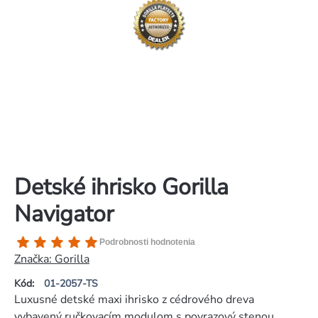
Detské ihrisko Gorilla
Navigator
Priemerné
Podrobnosti hodnotenia
hodnotenie
Značka:
Gorilla
produktu
Kód:
01-2057-TS
je
Luxusné detské maxi ihrisko z cédrového dreva
5,0
vybavený ručkovacím modulom s povrazový stenou,