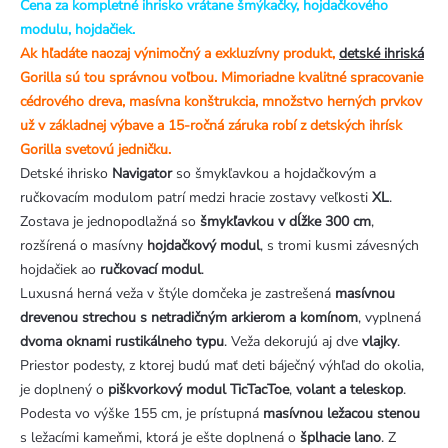
Cena za kompletné ihrisko vrátane šmýkačky, hojdačkového
modulu, hojdačiek.
Ak hľadáte naozaj výnimočný a exkluzívny produkt,
detské ihriská
Gorilla sú tou správnou voľbou. Mimoriadne kvalitné spracovanie
cédrového dreva, masívna konštrukcia, množstvo herných prvkov
už v základnej výbave a 15-ročná záruka robí z detských ihrísk
Gorilla svetovú jedničku.
Detské ihrisko
Navigator
so šmykľavkou a hojdačkovým a
ručkovacím modulom patrí medzi hracie zostavy veľkosti
XL
.
Zostava je jednopodlažná so
šmykľavkou v dĺžke 300 cm
,
rozšírená o masívny
hojdačkový modul
, s tromi kusmi závesných
hojdačiek ao
ručkovací modul
.
Luxusná herná veža v štýle domčeka je zastrešená
masívnou
drevenou strechou s netradičným arkierom a komínom
, vyplnená
dvoma oknami rustikálneho typu
. Veža dekorujú aj dve
vlajky
.
Priestor podesty, z ktorej budú mať deti báječný výhľad do okolia,
je doplnený o
piškvorkový modul TicTacToe
,
volant a teleskop
.
Podesta vo výške 155 cm, je prístupná
masívnou ležacou stenou
s ležacími kameňmi, ktorá je ešte doplnená o
šplhacie lano
. Z