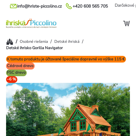
Prejsť
Darčekové 
info@hriste-piccolino.cz
+420 608 565 705
na
obsah
Domov
/
/
/
Osobné riešenia
Detské ihriská
Detské ihrisko Gorilla Navigator
K tomuto produktu je účtované špeciálne dopravné vo výške 115 €
Cédrové drevo
FSC drevo
–6 %