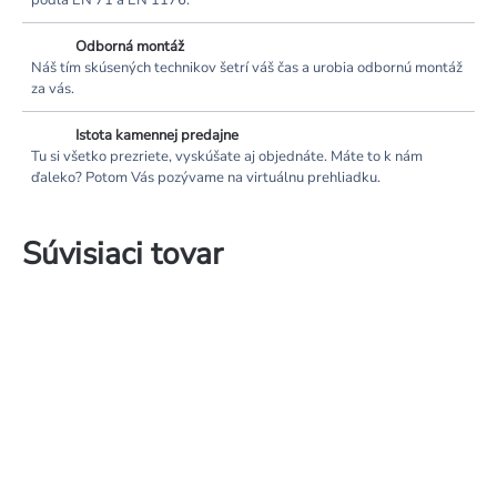
podľa EN 71 a EN 1176.
Odborná montáž
Náš tím skúsených technikov šetrí váš čas a urobia odbornú montáž
za vás.
Istota kamennej predajne
Tu si všetko prezriete, vyskúšate aj objednáte. Máte to k nám
ďaleko? Potom Vás pozývame na virtuálnu prehliadku.
Súvisiaci tovar