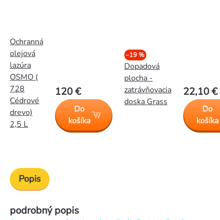
Ochranná
olejová
–19 %
lazúra
Dopadová
OSMO (
plocha -
728
zatrávňovacia
120 €
22,10 €
Cédrové
doska Grass
Do
Do
drevo)
košíka
košíka
2,5 L
Popis
podrobný popis