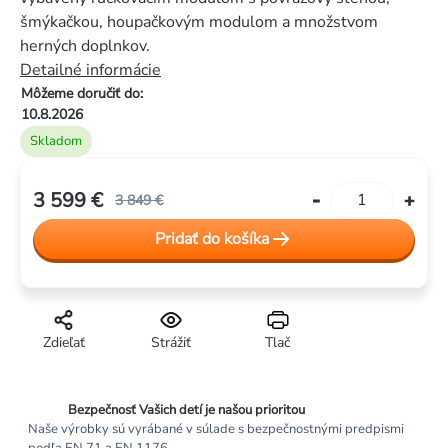
z
šmýkačkou, houpačkovým modulom a množstvom
5
herných doplnkov.
hviezdičiek.
Detailné informácie
Môžeme doručiť do:
10.8.2026
Skladom
3 599 €
3 849 €
Jednotková
Pridať do košíka
cena:
Zdieľať
Strážiť
Tlač
Bezpečnosť Vašich detí je našou prioritou
Naše výrobky sú vyrábané v súlade s bezpečnostnými predpismi