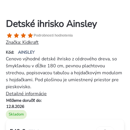
Detské ihrisko Ainsley
Priemerné
Podrobnosti hodnotenia
hodnotenie
Značka:
Kidkraft
produktu
Kód:
AINSLEY
je
Cenovo výhodné detské ihrisko z cédrového dreva, so
4,5
šmykľavkou v dĺžke 180 cm, pevnou plachtovou
z
strechou, popisovacou tabuľou a hojdačkovým modulom
5
s hojdačkami. Pod plošinou je umiestnený priestor pre
hviezdičiek.
pieskovisko.
Detailné informácie
Môžeme doručiť do:
12.8.2026
Skladom