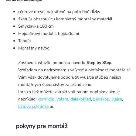
cédrové drevo, nakrátené na potrebné dĺžky
škatuľu obsahujúcu kompletný montážny materiál
Šmykľavka 180 cm
Hojdačkový modul s hojdačkami
Tabuľa
Montážny návod
Zostavu zostavíte pomocou návodu
Step by Step
.
Vzhľadom na nadrozmernú veľkosť a obtiažnosť montáže si
Vám však dovoľujeme odporučiť využitie služieb našich
montážnych špecialistov za akčnú cenu.
Ihrisko tiež môžete zatraktívniť radom doplnkov ako je
napríklad:
kormidlo
,
volant
,
ďalekohľad
,
periskop
,
vlajka
,
listová schránka
ai.
pokyny pre montáž