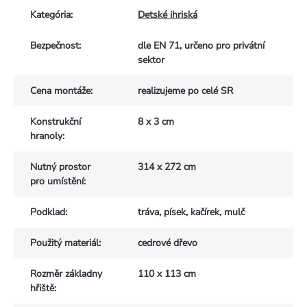
Kategória
:
Detské ihriská
Bezpečnost
:
dle EN 71, určeno pro privátní
sektor
Cena montáže
:
realizujeme po celé SR
Konstrukční
8 x 3 cm
hranoly
:
Nutný prostor
314 x 272 cm
pro umístění
:
Podklad
:
tráva, písek, kačírek, mulč
Použitý materiál
:
cedrové dřevo
Rozměr základny
110 x 113 cm
hřiště
: