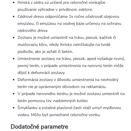
Ihriská z cédra sú určené pre celoročné vonkajšie
používanie výhradne v privátnom sektore.
Cédrové drevo odporúčame 1x ročne ošetrovať olejovou
emulziou, či emulziou na vodnej báze určenou na ochranu
cédrového dreva
Zostavu je možné umiestniť na trávu, piesok, kačírok či
mulčovaciu kôru, nikdy ihrisko neinštalujte na tvrdé
podložie, ako je asfalt či betón.
Umiestnenie zostavy na trávu, piesok, apod vyžaduje rovný,
pevný terén, v prípade umiestnenia na nerovný terén môže
dôjsť k defomrácii zostavy.
Deformácia zostavy z dôvodu umiestnenia na nevhodný
terén nie je oprávneným dôvodom na reklamáciu.
V prípade nerovného terénu je možné zostavu umiestniť na
terén pomocou tzv. nadzemných kotiev.
Šmykľavku a ostatné plastové časti stačí umyť mydlovou
vodou. Môžu byť ponechané celoročne vonku.
Dodatočné parametre