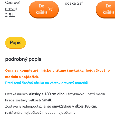
Cédrové
doska Saf
Do
Do
drevo)
košíka
košíka
2,5 L
Popis
podrobný popis
Cena za kompletné ihrisko vrátane šmýkačky, hojdačkového
modulu a hojdačiek.
Predĺžená 5ročná záruka na všetok drevený materiál.
Detské ihrisko
Ainsley s 180 cm dlhou
šmykľavkou patrí medzi
hracie zostavy veľkosti
Small
.
Zostava je jednopodlažná,
so šmykľavkou v dĺžke 180 cm
,
rozšírená o hojdačkový modul s hojdačkami.