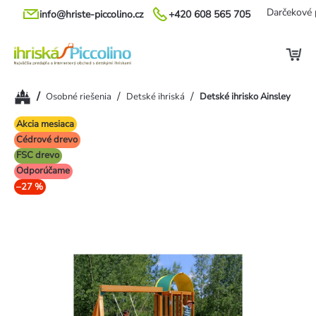
Prejsť
Darčekové 
info@hriste-piccolino.cz
+420 608 565 705
na
obsah
Domov
/
/
/
Osobné riešenia
Detské ihriská
Detské ihrisko Ainsley
Akcia mesiaca
Cédrové drevo
FSC drevo
Odporúčame
–27 %