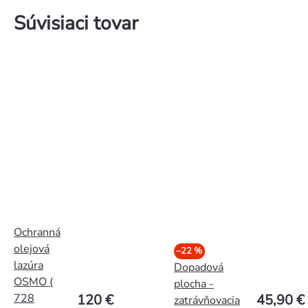
Súvisiaci tovar
Ochranná
olejová
–22 %
lazúra
Dopadová
OSMO (
plocha -
120 €
45,90 €
728
zatrávňovacia