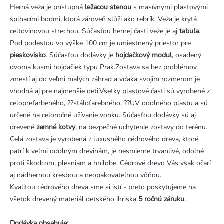
Herná veža je prístupná
ležacou stenou
s masívnymi plastovými
šplhacími bodmi, ktorá zároveň slúži ako rebrík. Veža je krytá
celtovinovou strechou. Súčasťou hernej časti veže je aj
tabuľa
.
Pod podestou vo výške 100 cm je umiestnený priestor pre
pieskovisko
. Súčasťou dodávky je
hojdačkový modul
, osadený
dvoma kusmi hojdačiek typu Prak.Zostava sa bez problémov
zmestí aj do veľmi malých záhrad a vďaka svojim rozmerom je
vhodná aj pre najmenšie deti.Všetky plastové časti sú vyrobené z
celoprefarbeného, ??stálofarebného, ??UV odolného plastu a sú
určené na celoročné užívanie vonku. Súčasťou dodávky sú aj
drevené
zemné kotvy
, na bezpečné uchytenie zostavy do terénu.
Celá zostava je vyrobená z luxusného cédrového dreva, ktoré
patrí k veľmi odolným drevinám, je nesmierne trvanlivé, odolné
proti škodcom, plesniam a hnilobe. Cédrové drevo Vás však očarí
aj nádhernou kresbou a neopakovateľnou vôňou.
Kvalitou cédrového dreva sme si istí - preto poskytujeme na
všetok drevený materiál detského ihriska
5 ročnú záruku
.
Dodávka obsahuje: