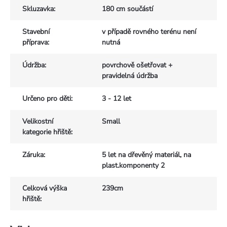
Skluzavka
:
180 cm součástí
Stavební
v případě rovného terénu není
příprava
:
nutná
Údržba
:
povrchově ošetřovat +
pravidelná údržba
Určeno pro děti
:
3 - 12 let
Velikostní
Small
kategorie hřiště
:
Záruka
:
5 let na dřevěný materiál, na
plast.komponenty 2
Celková výška
239cm
hřiště
: