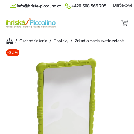
Prejsť
Darčekové 
info@hriste-piccolino.cz
+420 608 565 705
na
obsah
Domov
/
/
/
Osobné riešenia
Doplnky
Zrkadlo HaHa svetlo zelené
–22 %