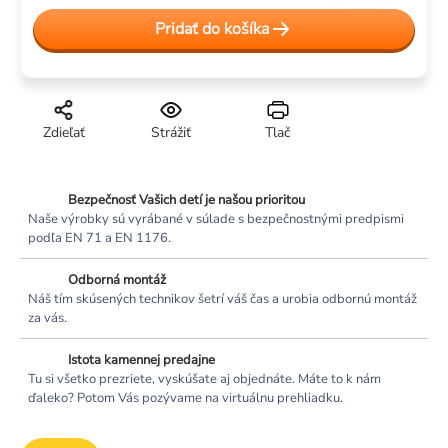
Jednotková
Pridať do košíka
cena:
Zdieľať
Strážiť
Tlač
Bezpečnosť Vašich detí je našou prioritou
Naše výrobky sú vyrábané v súlade s bezpečnostnými predpismi
podľa EN 71 a EN 1176.
Odborná montáž
Náš tím skúsených technikov šetrí váš čas a urobia odbornú montáž
za vás.
Istota kamennej predajne
Tu si všetko prezriete, vyskúšate aj objednáte. Máte to k nám
ďaleko? Potom Vás pozývame na virtuálnu prehliadku.