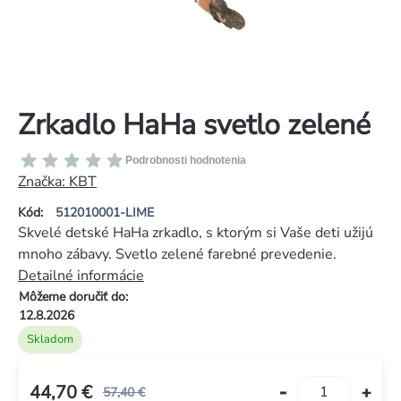
Zrkadlo HaHa svetlo zelené
Priemerné
Podrobnosti hodnotenia
hodnotenie
Značka:
KBT
produktu
Kód:
512010001-LIME
je
Skvelé detské HaHa zrkadlo, s ktorým si Vaše deti užijú
0,0
mnoho zábavy. Svetlo zelené farebné prevedenie.
z
Detailné informácie
5
Môžeme doručiť do:
hviezdičiek.
12.8.2026
Skladom
44,70 €
57,40 €