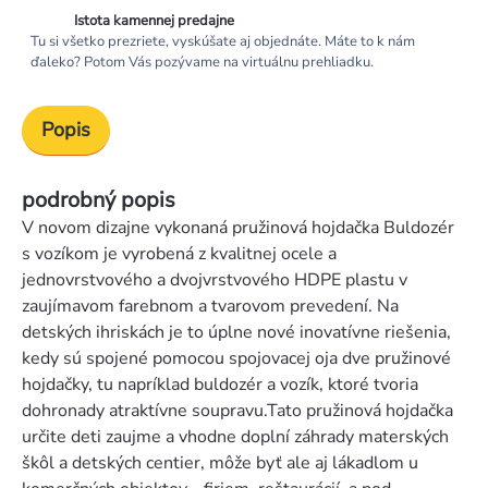
Istota kamennej predajne
Tu si všetko prezriete, vyskúšate aj objednáte. Máte to k nám
ďaleko? Potom Vás pozývame na virtuálnu prehliadku.
Popis
podrobný popis
V novom dizajne vykonaná pružinová hojdačka Buldozér
s vozíkom je vyrobená z kvalitnej ocele a
jednovrstvového a dvojvrstvového HDPE plastu v
zaujímavom farebnom a tvarovom prevedení. Na
detských ihriskách je to úplne nové inovatívne riešenia,
kedy sú spojené pomocou spojovacej oja dve pružinové
hojdačky, tu napríklad buldozér a vozík, ktoré tvoria
dohronady atraktívne soupravu.Tato pružinová hojdačka
určite deti zaujme a vhodne doplní záhrady materských
škôl a detských centier, môže byť ale aj lákadlom u