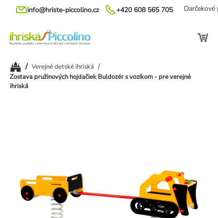
Prejsť
Darčekové 
info@hriste-piccolino.cz
+420 608 565 705
na
obsah
Domov
/
/
Verejné detské ihriská
Zostava pružinových hojdačiek Buldozér s vozíkom - pre verejné
ihriská