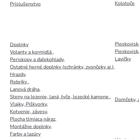
Kolotoče
Príslušenstvo
Pieskoviská
Doplnky
Pieskovisk
Volanty a kormidlá
,
Lavičky
Periskopy a ďaľekohlady
,
Ostatné herné doplnky (schránky, zvončeky aj.)
,
Hrazdy
,
Rebríky
,
Lanová dráha
,
Steny na lezenie, laná, tyče, lezecké kamene
,
Domčeky, 
Vlajky, Piškvorky
,
Kotvenie, závesy
,
Plocha tlmiaca náraz
,
Montážne doplnky
,
Farby a lazúry