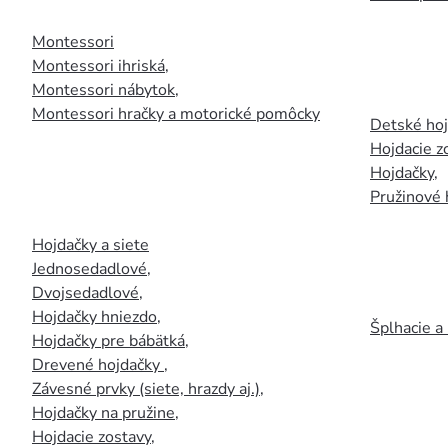
Montessori
Montessori ihriská
,
Montessori nábytok
,
Montessori hračky a motorické pomôcky
Detské ho
Hojdacie z
Hojdačky
,
Pružinové 
Hojdačky a siete
Jednosedadlové
,
Dvojsedadlové
,
Hojdačky hniezdo
,
Šplhacie a
Hojdačky pre bábätká
,
Drevené hojdačky
,
Závesné prvky (siete, hrazdy aj.)
,
Hojdačky na pružine
,
Hojdacie zostavy
,