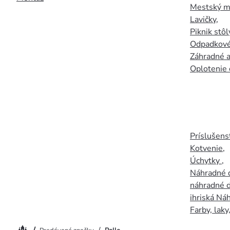
Mestský mo
Lavičky
,
Piknik stôl
Odpadkové
Záhradné a
Oplotenie 
Príslušens
Kotvenie
,
Úchytky
,
Náhradné d
náhradné d
ihriská Ná
Farby, laky
Domov