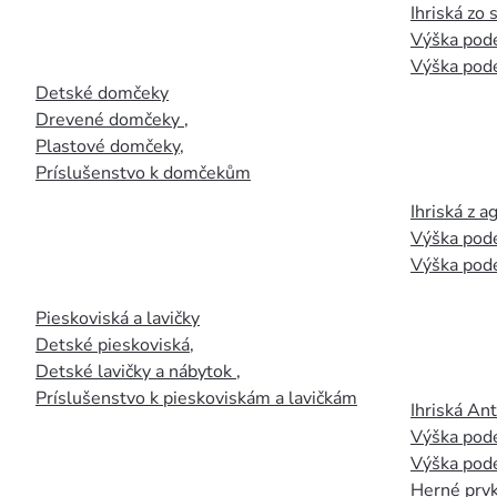
Ihriská zo
Výška pod
Výška pod
Detské domčeky
Drevené domčeky
,
Plastové domčeky
,
Príslušenstvo k domčekům
Ihriská z 
Výška pod
Výška pod
Pieskoviská a lavičky
Detské pieskoviská
,
Detské lavičky a nábytok
,
Príslušenstvo k pieskoviskám a lavičkám
Ihriská An
Výška pod
Výška pod
Herné prvk