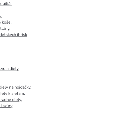
biliár
y
,
 koše
,
ltány
,
detských ihrísk
tvo a diely
iely na hojdačky
,
iely k sieťam
,
hradné diely
,
, lazúry