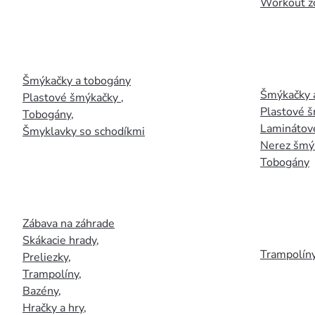
Workout z
Šmýkačky a tobogány
Šmýkačky 
Plastové šmýkačky
,
Plastové 
Tobogány
,
Laminátov
Šmyklavky so schodíkmi
Nerez šmý
Tobogány
Zábava na záhrade
Skákacie hrady
,
Trampolín
Preliezky
,
Trampolíny
,
Bazény
,
Hračky a hry
,