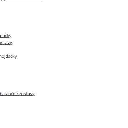
jdačky
ostavy
,
hojdačky
 balančné zostavy