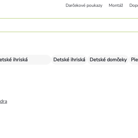
Darčekové poukazy
Montáž
Dop
etské ihriská
Detské ihriská
Detské domčeky
Pie
édra