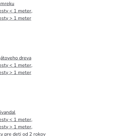
 smreku
esty < 1 meter
,
esty > 1 meter
agátoveho dreva
esty < 1 meter
,
esty > 1 meter
tivandal
esty < 1 meter
,
esty > 1 meter
,
y pre deti od 2 rokov