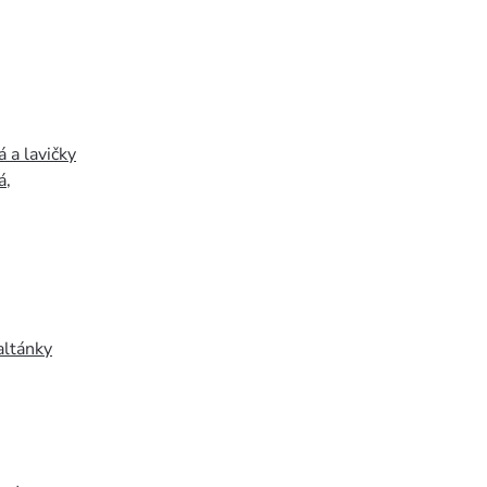
 a lavičky
á
,
altánky