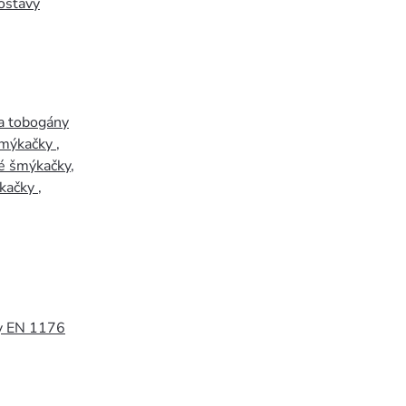
ostavy
a tobogány
šmýkačky
,
é šmýkačky
,
kačky
,
y EN 1176