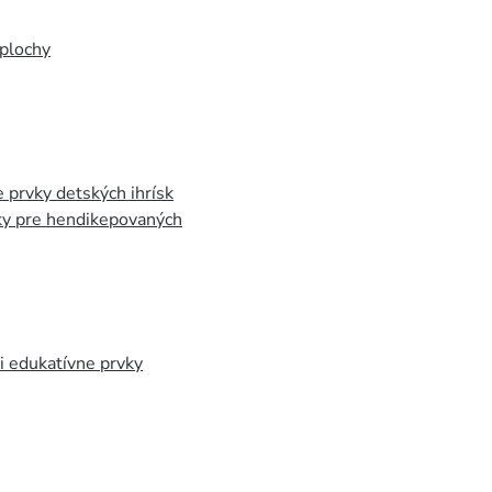
plochy
 prvky detských ihrísk
ky pre hendikepovaných
 edukatívne prvky