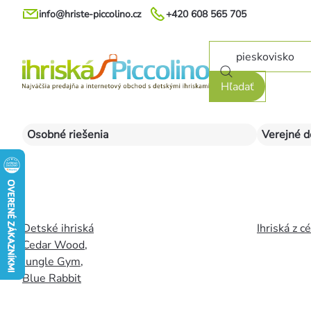
Prejsť
info@hriste-piccolino.cz
+420 608 565 705
na
obsah
Hľadať
Osobné riešenia
Verejné d
Detské ihriská
Ihriská z c
Cedar Wood
,
Jungle Gym
,
Blue Rabbit