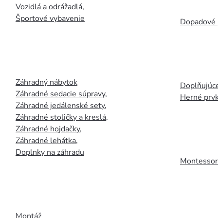
Vozidlá a odrážadlá
,
Športové vybavenie
Dopadové 
Záhradný nábytok
Doplňujúce
Záhradné sedacie súpravy
,
Herné prv
Záhradné jedálenské sety
,
Záhradné stoličky a kreslá
,
Záhradné hojdačky
,
Záhradné lehátka
,
Doplnky na záhradu
Montessori
Montáž