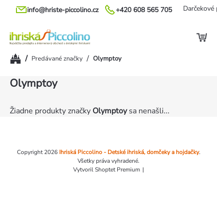
Prejsť
Darčekové 
info@hriste-piccolino.cz
+420 608 565 705
na
obsah
Domov
/
/
Predávané značky
Olymptoy
Olymptoy
Žiadne produkty značky
Olymptoy
sa nenašli...
Zápätie
Copyright 2026
Ihriská Piccolino - Detské ihriská, domčeky a hojdačky
.
Všetky práva vyhradené.
Vytvoril Shoptet Premium