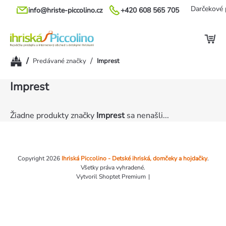
Prejsť
Darčekové 
info@hriste-piccolino.cz
+420 608 565 705
na
obsah
Domov
/
/
Predávané značky
Imprest
Imprest
Žiadne produkty značky
Imprest
sa nenašli...
Zápätie
Copyright 2026
Ihriská Piccolino - Detské ihriská, domčeky a hojdačky
.
Všetky práva vyhradené.
Vytvoril Shoptet Premium