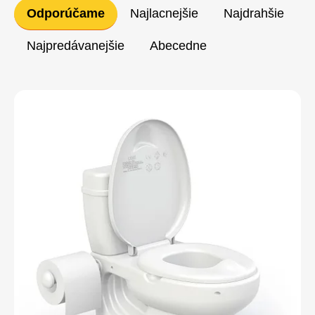
Radenie
Odporúčame
Najlacnejšie
Najdrahšie
produktov
Najpredávanejšie
Abecedne