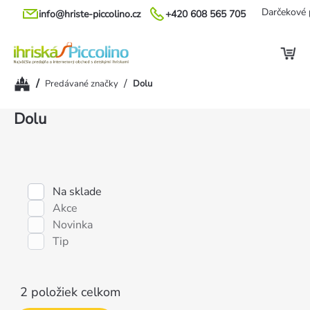
Prejsť
Darčekové 
info@hriste-piccolino.cz
+420 608 565 705
na
obsah
Domov
/
/
Predávané značky
Dolu
Výpis
Dolu
produktov
Na sklade
Akce
Novinka
Tip
2
položiek celkom