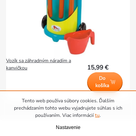
Vozík sa záhradným náradím a
15,99 €
kanvičkou
Do
košíka
Tento web používa súbory cookies. Ďalším
prechádzaním tohto webu vyjadrujete súhlas s ich
Ovládacie
používaním. Viac informácií
tu
.
Zápätie
prvky
Nastavenie
výpisu