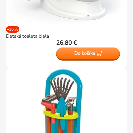
–16 %
Detská toaleta biela
26,80 €
Do košíka