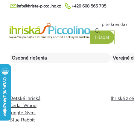
Prejsť
info@hriste-piccolino.cz
+420 608 565 705
na
obsah
Hľadať
Osobné riešenia
Verejné d
Detské ihriská
Ihriská z c
Cedar Wood
,
Jungle Gym
,
Blue Rabbit