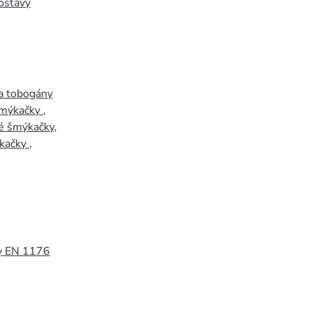
ostavy
a tobogány
šmýkačky
,
é šmýkačky
,
kačky
,
y EN 1176