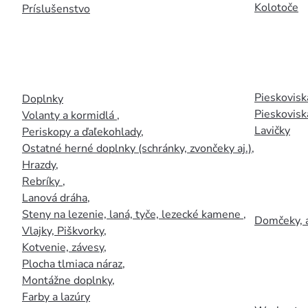
Kolotoče
Príslušenstvo
Pieskoviská
Doplnky
Pieskovisk
Volanty a kormidlá
,
Lavičky
Periskopy a ďaľekohlady
,
Ostatné herné doplnky (schránky, zvončeky aj.)
,
Hrazdy
,
Rebríky
,
Lanová dráha
,
Steny na lezenie, laná, tyče, lezecké kamene
,
Domčeky, 
Vlajky, Piškvorky
,
Kotvenie, závesy
,
Plocha tlmiaca náraz
,
Montážne doplnky
,
Farby a lazúry