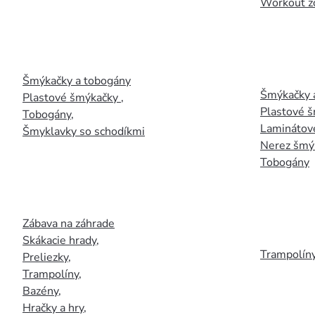
Workout z
Šmýkačky a tobogány
Šmýkačky 
Plastové šmýkačky
,
Plastové 
Tobogány
,
Laminátov
Šmyklavky so schodíkmi
Nerez šmý
Tobogány
Zábava na záhrade
Skákacie hrady
,
Trampolín
Preliezky
,
Trampolíny
,
Bazény
,
Hračky a hry
,