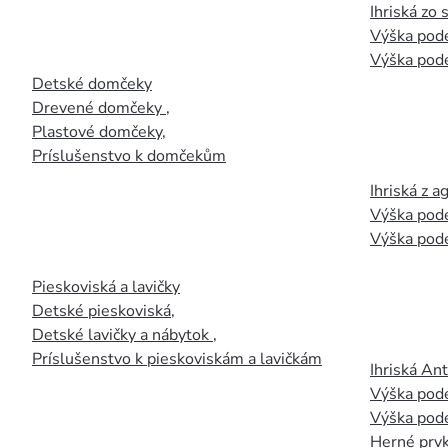
Ihriská zo
Výška pod
Výška pod
Detské domčeky
Drevené domčeky
,
Plastové domčeky
,
Príslušenstvo k domčekům
Ihriská z 
Výška pod
Výška pod
Pieskoviská a lavičky
Detské pieskoviská
,
Detské lavičky a nábytok
,
Príslušenstvo k pieskoviskám a lavičkám
Ihriská An
Výška pod
Výška pod
Herné prvk