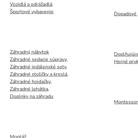
Vozidlá a odrážadlá
,
Športové vybavenie
Dopadové 
Záhradný nábytok
Doplňujúce
Záhradné sedacie súpravy
,
Herné prv
Záhradné jedálenské sety
,
Záhradné stoličky a kreslá
,
Záhradné hojdačky
,
Záhradné lehátka
,
Doplnky na záhradu
Montessori
Montáž