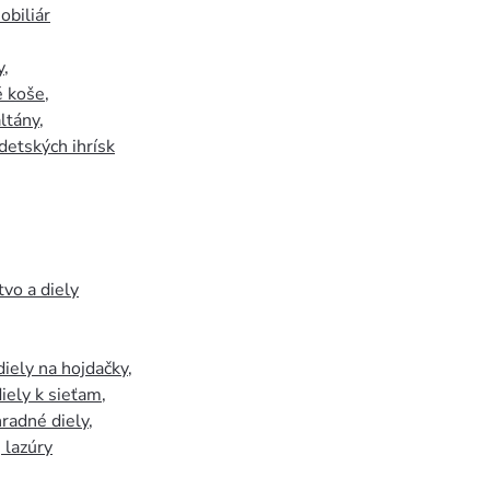
biliár
y
,
 koše
,
ltány
,
detských ihrísk
tvo a diely
iely na hojdačky
,
iely k sieťam
,
hradné diely
,
, lazúry