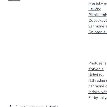
Mestský mo
Lavičky
,
Piknik stôl
Odpadkové
Záhradné a
Oplotenie 
Príslušens
Kotvenie
,
Úchytky
,
Náhradné d
náhradné d
ihriská Ná
Farby, laky
Domov