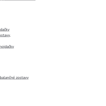
jdačky
ostavy
,
hojdačky
 balančné zostavy