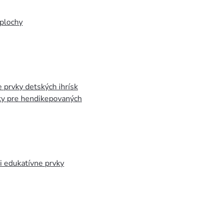
plochy
 prvky detských ihrísk
ky pre hendikepovaných
 edukatívne prvky