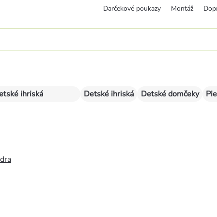
Darčekové poukazy
Montáž
Dop
etské ihriská
Detské ihriská
Detské domčeky
Pie
édra