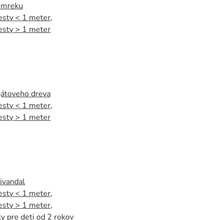
 smreku
esty < 1 meter
,
esty > 1 meter
agátoveho dreva
esty < 1 meter
,
esty > 1 meter
tivandal
esty < 1 meter
,
esty > 1 meter
,
y pre deti od 2 rokov