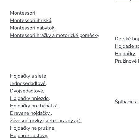
Montessori
Montessori ihriská
,
Montessori nábytok
,
Montessori hračky a motorické pomôcky
Detské ho
Hojdacie z
Hojdačky
,
Pružinové 
Hojdačky a siete
Jednosedadlové
,
Dvojsedadlové
,
Hojdačky hniezdo
,
Šplhacie a
Hojdačky pre bábätká
,
Drevené hojdačky
,
Závesné prvky (siete, hrazdy aj.)
,
Hojdačky na pružine
,
Hojdacie zostavy
,