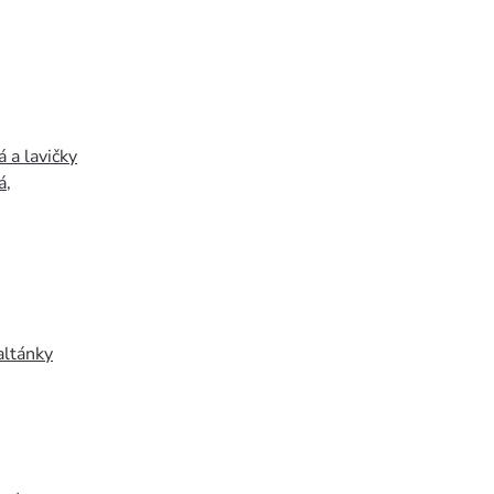
 a lavičky
á
,
altánky