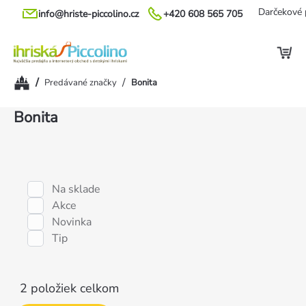
Prejsť
Darčekové 
info@hriste-piccolino.cz
+420 608 565 705
na
obsah
Domov
/
/
Predávané značky
Bonita
Výpis
Bonita
produktov
Na sklade
Akce
Novinka
Tip
2
položiek celkom