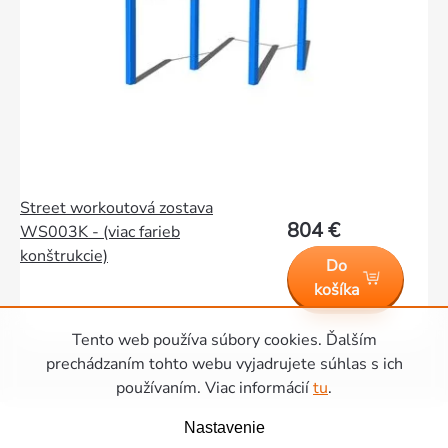
Street workoutová zostava
804 €
WS003K - (viac farieb
konštrukcie)
Do
košíka
Tento web používa súbory cookies. Ďalším
prechádzaním tohto webu vyjadrujete súhlas s ich
Ovládacie
používaním. Viac informácií
tu
.
Zápätie
prvky
Nastavenie