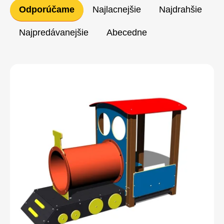
Radenie
Odporúčame
Najlacnejšie
Najdrahšie
produktov
Najpredávanejšie
Abecedne