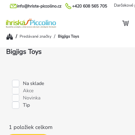
Prejsť
Darčekové 
info@hriste-piccolino.cz
+420 608 565 705
na
obsah
Domov
/
/
Predávané značky
Bigjigs Toys
Výpis
Bigjigs Toys
produktov
Na sklade
Akce
Novinka
Tip
1
položiek celkom