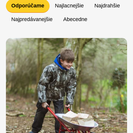
Radenie
Odporúčame
Najlacnejšie
Najdrahšie
produktov
Najpredávanejšie
Abecedne