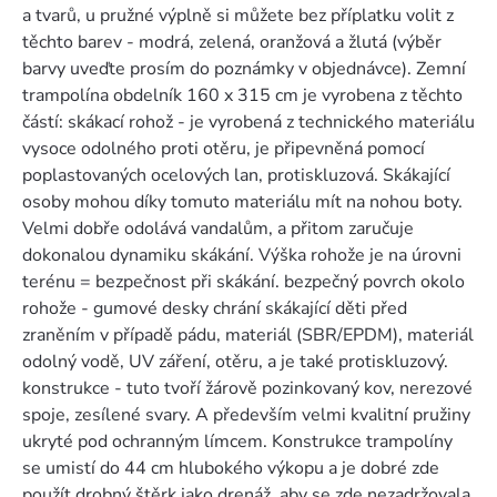
a tvarů, u pružné výplně si můžete bez příplatku volit z
těchto barev - modrá, zelená, oranžová a žlutá (výběr
barvy uveďte prosím do poznámky v objednávce). Zemní
trampolína obdelník 160 x 315 cm je vyrobena z těchto
částí: skákací rohož - je vyrobená z technického materiálu
vysoce odolného proti otěru, je připevněná pomocí
poplastovaných ocelových lan, protiskluzová. Skákající
osoby mohou díky tomuto materiálu mít na nohou boty.
Velmi dobře odolává vandalům, a přitom zaručuje
dokonalou dynamiku skákání. Výška rohože je na úrovni
terénu = bezpečnost při skákání. bezpečný povrch okolo
rohože - gumové desky chrání skákající děti před
zraněním v případě pádu, materiál (SBR/EPDM), materiál
odolný vodě, UV záření, otěru, a je také protiskluzový.
konstrukce - tuto tvoří žárově pozinkovaný kov, nerezové
spoje, zesílené svary. A především velmi kvalitní pružiny
ukryté pod ochranným límcem. Konstrukce trampolíny
se umistí do 44 cm hlubokého výkopu a je dobré zde
použít drobný štěrk jako drenáž, aby se zde nezadržovala