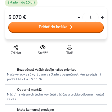
Skladom do 10 dní
5 070 €
Jednotková
cena:
Pridať do košíka
Zdieľať
Strážiť
Tlač
Bezpečnosť Vašich detí je našou prioritou
Naše výrobky sú vyrábané v súlade s bezpečnostnými predpismi
podľa EN 71 a EN 1176.
Odborná montáž
Náš tím skúsených technikov šetrí váš čas a urobia odbornú montáž
za vás.
Istota kamennej predajne