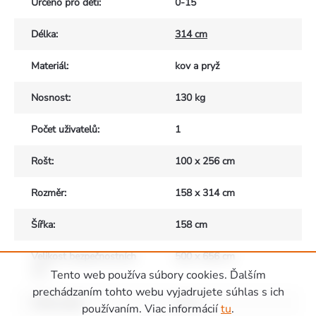
Určeno pro děti
:
0-15
Délka
:
314 cm
Materiál
:
kov a pryž
Nosnost
:
130 kg
Počet uživatelů
:
1
Rošt
:
100 x 256 cm
Rozměr
:
158 x 314 cm
Šířka
:
158 cm
Velikost bezpečnostních
500 x 656 cm
zón
:
Tento web používa súbory cookies. Ďalším
prechádzaním tohto webu vyjadrujete súhlas s ich
Výška pádu
:
1.0 m
používaním. Viac informácií
tu
.