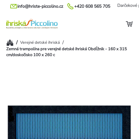
Prejsť
Darčekové 
info@hriste-piccolino.cz
+420 608 565 705
na
obsah
Domov
/
/
Verejné detské ihriská
Zemná trampolína pre verejné detské ihriská Obdĺžnik - 160 x 315
cm/doskočisko 100 x 260 c