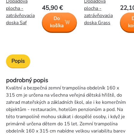
Dopadová
Dopadová
45,90 €
22,1
plocha -
plocha -
zatrávňovacia
zatrávňovacia
Do
doska Saf
doska Grass
košíka
ko
Popis
podrobný popis
Kvalitní a bezpečná zemní trampolína obdelník 160 x
315 cm je určena na všechna veřejná dětská hřiště, do
zahrad mateřských a základních škol, ale i ke komerčním
objektům - restauracím, hotelům penzionům a pod. Na
této trampolíně mohou skákat i dospělé osoby, i když je
primárně určena dětem do 15 let. Zemní trampolína
obdelník 160 x 315 cm nabídne velkou variabilitu barev