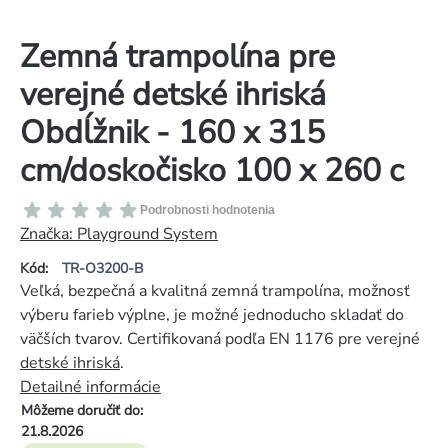
Zemná trampolína pre
verejné detské ihriská
Obdĺžnik - 160 x 315
cm/doskočisko 100 x 260 c
Priemerné
Podrobnosti hodnotenia
hodnotenie
Značka:
Playground System
produktu
Kód:
TR-O3200-B
je
Veľká, bezpečná a kvalitná zemná trampolína, možnosť
0,0
výberu farieb výplne, je možné jednoducho skladať do
z
väčších tvarov. Certifikovaná podľa EN 1176 pre verejné
5
detské ihriská
.
hviezdičiek.
Detailné informácie
Môžeme doručiť do:
21.8.2026