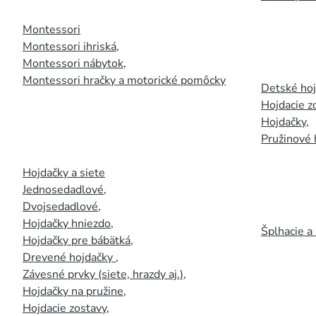
Montessori
Montessori ihriská
,
Montessori nábytok
,
Montessori hračky a motorické pomôcky
Detské ho
Hojdacie z
Hojdačky
,
Pružinové 
Hojdačky a siete
Jednosedadlové
,
Dvojsedadlové
,
Hojdačky hniezdo
,
Šplhacie a
Hojdačky pre bábätká
,
Drevené hojdačky
,
Závesné prvky (siete, hrazdy aj.)
,
Hojdačky na pružine
,
Hojdacie zostavy
,