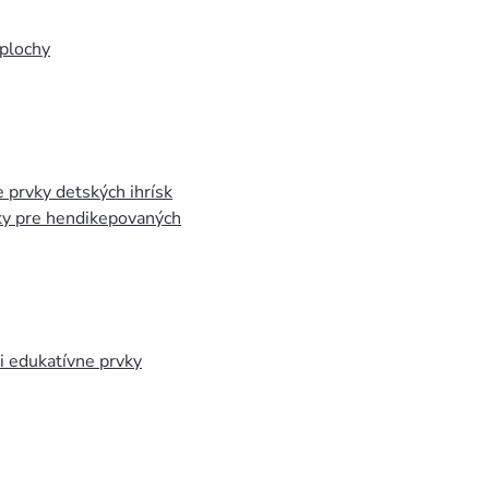
plochy
 prvky detských ihrísk
ky pre hendikepovaných
 edukatívne prvky