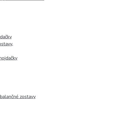
jdačky
ostavy
,
hojdačky
 balančné zostavy