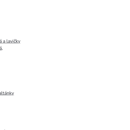
 a lavičky
á
,
altánky