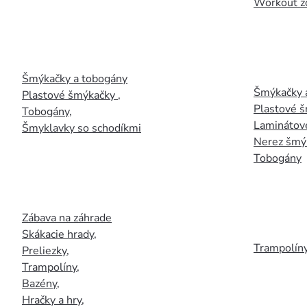
Workout z
Šmýkačky a tobogány
Šmýkačky 
Plastové šmýkačky
,
Plastové 
Tobogány
,
Laminátov
Šmyklavky so schodíkmi
Nerez šmý
Tobogány
Zábava na záhrade
Skákacie hrady
,
Trampolín
Preliezky
,
Trampolíny
,
Bazény
,
Hračky a hry
,