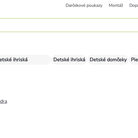
Darčekové poukazy
Montáž
Dop
etské ihriská
Detské ihriská
Detské domčeky
Pie
édra