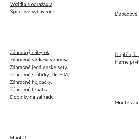
Vozidlá a odrážadlá
,
Športové vybavenie
Dopadové 
Záhradný nábytok
Doplňujúce
Záhradné sedacie súpravy
,
Herné prv
Záhradné jedálenské sety
,
Záhradné stoličky a kreslá
,
Záhradné hojdačky
,
Záhradné lehátka
,
Doplnky na záhradu
Montessori
Montáž