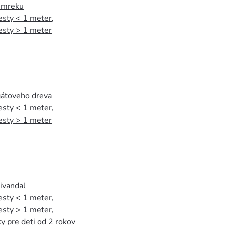
 smreku
esty < 1 meter
,
esty > 1 meter
agátoveho dreva
esty < 1 meter
,
esty > 1 meter
tivandal
esty < 1 meter
,
esty > 1 meter
,
y pre deti od 2 rokov