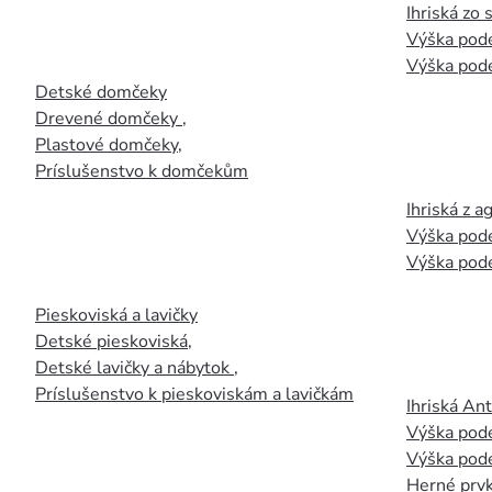
Ihriská zo
Výška pod
Výška pod
Detské domčeky
Drevené domčeky
,
Plastové domčeky
,
Príslušenstvo k domčekům
Ihriská z 
Výška pod
Výška pod
Pieskoviská a lavičky
Detské pieskoviská
,
Detské lavičky a nábytok
,
Príslušenstvo k pieskoviskám a lavičkám
Ihriská An
Výška pod
Výška pod
Herné prvk