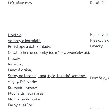
Kolotoče
Príslušenstvo
Pieskoviská
Doplnky
Pieskovisk
Volanty a kormidlá
,
Lavičky
Periskopy a ďaľekohlady
,
Ostatné herné doplnky (schránky, zvončeky aj.)
,
Hrazdy
,
Rebríky
,
Lanová dráha
,
Steny na lezenie, laná, tyče, lezecké kamene
,
Domčeky, 
Vlajky, Piškvorky
,
Kotvenie, závesy
,
Plocha tlmiaca náraz
,
Montážne doplnky
,
Farby a lazúry