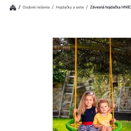
Domov
/
/
/
Osobné riešenia
Hojdačky a siete
Závesná hojdačka HNI