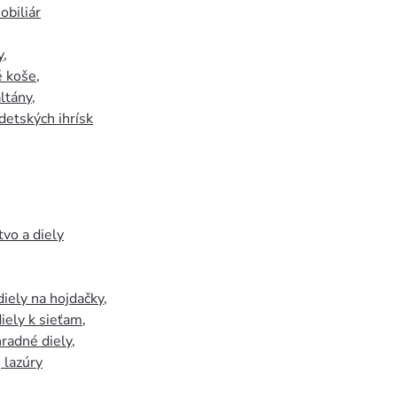
biliár
y
,
 koše
,
ltány
,
detských ihrísk
tvo a diely
iely na hojdačky
,
iely k sieťam
,
hradné diely
,
, lazúry