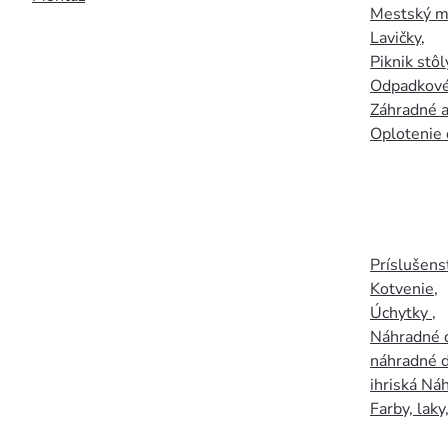
Mestský mo
Lavičky
,
Piknik stôl
Odpadkové
Záhradné a
Oplotenie 
Príslušens
Kotvenie
,
Úchytky
,
Náhradné d
náhradné d
ihriská Ná
Farby, laky