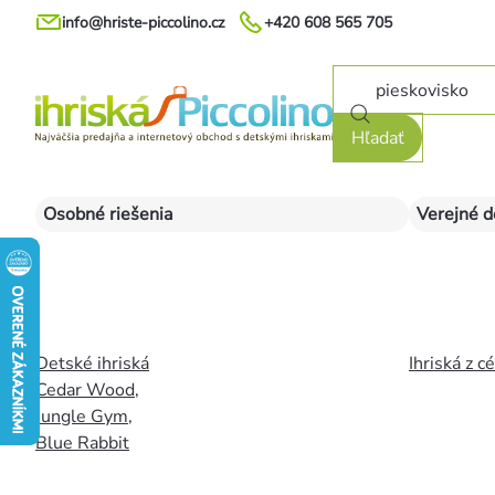
Prejsť
info@hriste-piccolino.cz
+420 608 565 705
na
obsah
Hľadať
Osobné riešenia
Verejné d
Detské ihriská
Ihriská z c
Cedar Wood
,
Jungle Gym
,
Blue Rabbit