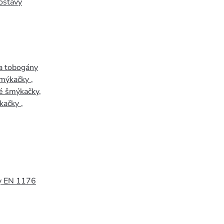
ostavy
a tobogány
šmýkačky
,
é šmýkačky
,
kačky
,
y EN 1176