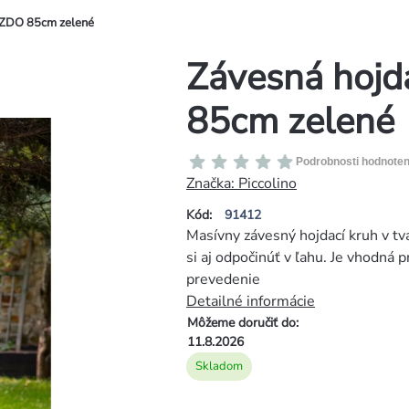
EZDO 85cm zelené
Závesná hoj
85cm zelené
Priemerné
Podrobnosti hodnoten
hodnotenie
Značka:
Piccolino
produktu
Kód:
91412
je
Masívny závesný hojdací kruh v tv
0,0
si aj odpočinúť v ľahu. Je vhodná
z
prevedenie
5
Detailné informácie
hviezdičiek.
Môžeme doručiť do:
11.8.2026
Skladom