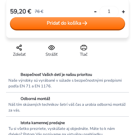
59,20 €
76 €
Jednotková
Pridať do košíka
cena:
Zdieľať
Strážiť
Tlač
Bezpečnosť Vašich detí je našou prioritou
Naše výrobky sú vyrábané v súlade s bezpečnostnými predpismi
podľa EN 71 a EN 1176.
Odborná montáž
Náš tím skúsených technikov šetrí váš čas a urobia odbornú montáž
za vás.
Istota kamennej predajne
Tu si všetko prezriete, vyskúšate aj objednáte. Máte to k nám
ďaleko? Potom Vás pozývame na virtuálnu prehliadku.