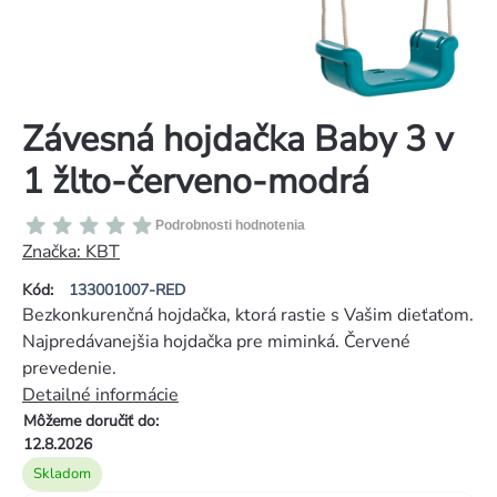
Závesná hojdačka Baby 3 v
1 žlto-červeno-modrá
Priemerné
Podrobnosti hodnotenia
hodnotenie
Značka:
KBT
produktu
Kód:
133001007-RED
je
Bezkonkurenčná hojdačka, ktorá rastie s Vašim dieťaťom.
0,0
Najpredávanejšia hojdačka pre miminká. Červené
z
prevedenie.
5
Detailné informácie
hviezdičiek.
Môžeme doručiť do:
12.8.2026
Skladom