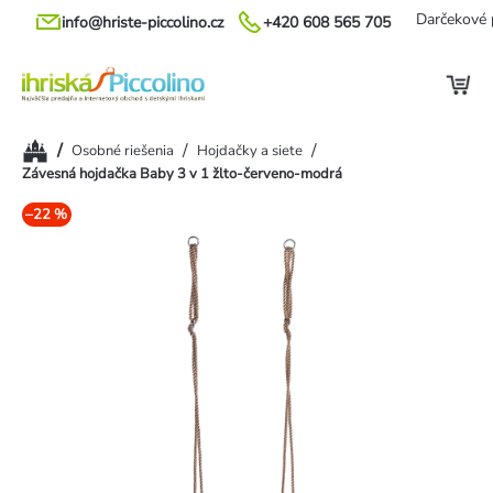
Prejsť
Darčekové 
info@hriste-piccolino.cz
+420 608 565 705
na
obsah
Domov
/
/
/
Osobné riešenia
Hojdačky a siete
Závesná hojdačka Baby 3 v 1 žlto-červeno-modrá
–22 %