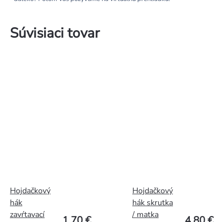
Súvisiaci tovar
Hojdačkový
Hojdačkový
hák
hák skrutka
zavŕtavací
/ matka
1,70 €
4,80 €