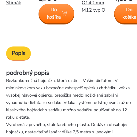
Slimák
O140 mm
Do
Do
M12 typ O
košíka
košíka
Popis
podrobný popis
Bezkonkurenčná hojdačka, ktorá rastie s Vašim dieťaťom. V
miminkovskom veku bezpečne zabezpečí opierku chrbátiku, vďaka
vysokej hlavovej opierku, prepážka medzi nožičkami zabráni
vypadnutiu dieťaťa zo sedáku. Vďaka systému odstrojovania až do
klasického hojdacieho sedáku možno sedačku používať až do 12
roku dieťaťa.
Vyrobená z pevného, stálofarebného plastu. Dodávka obsahuje:
hojdačku, nastaviteľné laná v dĺžke 2,5 metra s lanovými