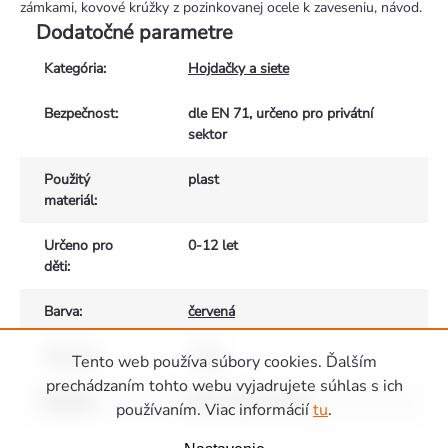
zámkami, kovové krúžky z pozinkovanej ocele k zaveseniu, návod.
Dodatočné parametre
Kategória
:
Hojdačky a siete
Bezpečnost
:
dle EN 71, určeno pro privátní
sektor
Použitý
plast
materiál
:
Určeno pro
0-12 let
děti
:
Barva
:
červená
Nosnost
:
70 kg
Tento web používa súbory cookies. Ďalším
prechádzaním tohto webu vyjadrujete súhlas s ich
Rozměr
:
45,5 x 39,5 x 30 cm
používaním. Viac informácií
tu
.
Zápätie