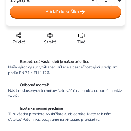
17,30 €
Jednotková
cena:
Pridať do košíka
Zdieľať
Strážiť
Tlač
Bezpečnosť Vašich detí je našou prioritou
Naše výrobky sú vyrábané v súlade s bezpečnostnými predpismi
podľa EN 71 a EN 1176.
Odborná montáž
Náš tím skúsených technikov šetrí váš čas a urobia odbornú montáž
za vás.
Istota kamennej predajne
Tu si všetko prezriete, vyskúšate aj objednáte. Máte to k nám
ďaleko? Potom Vás pozývame na virtuálnu prehliadku.