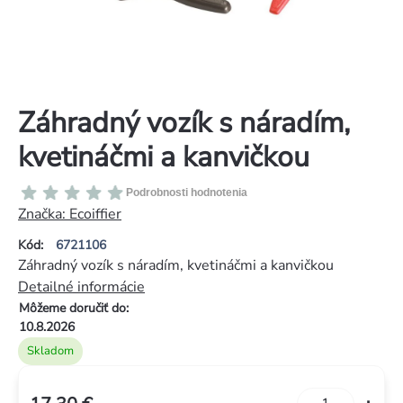
Záhradný vozík s náradím,
kvetináčmi a kanvičkou
Priemerné
Podrobnosti hodnotenia
hodnotenie
Značka:
Ecoiffier
produktu
Kód:
6721106
je
Záhradný vozík s náradím, kvetináčmi a kanvičkou
0,0
Detailné informácie
z
Môžeme doručiť do:
5
10.8.2026
hviezdičiek.
Skladom