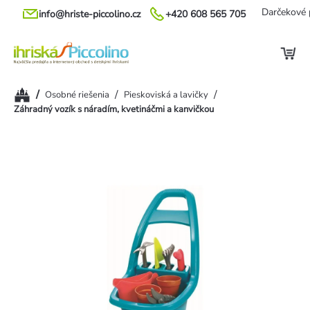
Prejsť
Darčekové 
info@hriste-piccolino.cz
+420 608 565 705
na
obsah
Domov
/
/
/
Osobné riešenia
Pieskoviská a lavičky
Záhradný vozík s náradím, kvetináčmi a kanvičkou