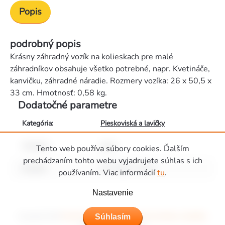
Popis
podrobný popis
Krásny záhradný vozík na kolieskach pre malé
záhradníkov obsahuje všetko potrebné, napr. Kvetináče,
kanvičku, záhradné náradie. Rozmery vozíka: 26 x 50,5 x
33 cm. Hmotnosť: 0,58 kg.
Dodatočné parametre
Kategória
:
Pieskoviská a lavičky
Materiál
:
plast
Tento web používa súbory cookies. Ďalším
prechádzaním tohto webu vyjadrujete súhlas s ich
Rozměr
:
26 x 50,5 x 33 cm
používaním. Viac informácií
tu
.
Zápätie
Nastavenie
Súhlasím
Copyright 2026
Ihriská Piccolino - Detské ihriská, domčeky a hojdačky
.