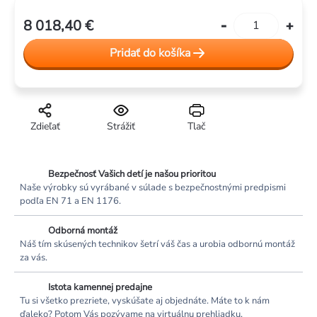
8 018,40 €
Jednotková
cena:
Pridať do košíka
Zdieľať
Strážiť
Tlač
Bezpečnosť Vašich detí je našou prioritou
Naše výrobky sú vyrábané v súlade s bezpečnostnými predpismi
podľa EN 71 a EN 1176.
Odborná montáž
Náš tím skúsených technikov šetrí váš čas a urobia odbornú montáž
za vás.
Istota kamennej predajne
Tu si všetko prezriete, vyskúšate aj objednáte. Máte to k nám
ďaleko? Potom Vás pozývame na virtuálnu prehliadku.