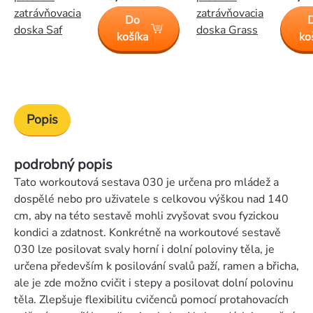
zatrávňovacia
zatrávňovacia
Do
doska Saf
doska Grass
košíka
ko
Popis
podrobný popis
Tato workoutová sestava 030 je určena pro mládež a
dospělé nebo pro uživatele s celkovou výškou nad 140
cm, aby na této sestavě mohli zvyšovat svou fyzickou
kondici a zdatnost. Konkrétně na workoutové sestavě
030 lze posilovat svaly horní i dolní poloviny těla, je
určena především k posilování svalů paží, ramen a břicha,
ale je zde možno cvičit i stepy a posilovat dolní polovinu
těla. Zlepšuje flexibilitu cvičenců pomocí protahovacích