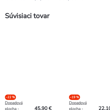
Súvisiaci tovar
–22 %
–19 %
Dopadová
Dopadová
45,90 €
22,1
plocha -
plocha -