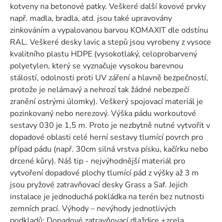
kotveny na betonové patky. Veškeré další kovové prvky
např. madla, bradla, atd. jsou také upravovány
zinkováním a vypalovanou barvou KOMAXIT dle odstínu
RAL. Veškeré desky lavic a stepů jsou vyrobeny z vysoce
kvalitního plastu HDPE (vysokotlaký, celoprobarvený
polyetylen, který se vyznačuje vysokou barevnou
stálostí, odolnosti proti UV záření a hlavně bezpečností,
protože je nelámavý a nehrozí tak žádné nebezpečí
zranění ostrými úlomky). Veškerý spojovací materiál je
pozinkovaný nebo nerezový. Výška pádu workoutové
sestavy 030 je 1,5 m. Proto je nezbytně nutné vytvořit v
dopadové oblasti celé herní sestavy tlumící povrch pro
případ pádu (např. 30cm silná vrstva písku, kačírku nebo
drcené kůry). Náš tip - nejvýhodnější materiál pro
vytvoření dopadové plochy tlumící pád z výšky až 3 m
jsou pryžové zatravňovací desky Grass a Saf. Jejich
instalace je jednoduchá pokládka na terén bez nutnosti
zemních prací. Výhody – nevýhody jednotlivých
podkladů: Dopadové zatravňovací dlaždice +zcela