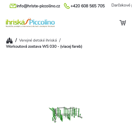
Prejsť
Darčekové 
info@hriste-piccolino.cz
+420 608 565 705
na
obsah
Domov
/
/
Verejné detské ihriská
Workoutová zostava WS 030 - (viacej fareb)