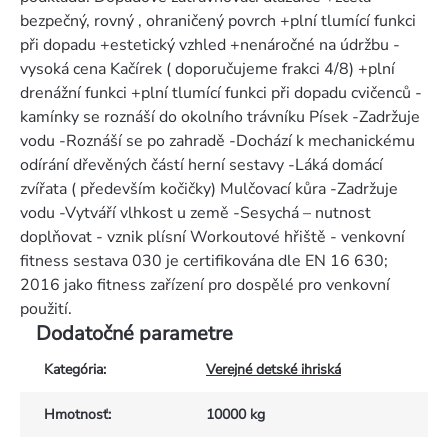
bezpečný, rovný , ohraničený povrch +plní tlumící funkci
při dopadu +estetický vzhled +nenáročné na údržbu -
vysoká cena Kačírek ( doporučujeme frakci 4/8) +plní
drenážní funkci +plní tlumící funkci při dopadu cvičenců -
kamínky se roznáší do okolního trávníku Písek -Zadržuje
vodu -Roznáší se po zahradě -Dochází k mechanickému
odírání dřevěných částí herní sestavy -Láká domácí
zvířata ( především kočičky) Mulčovací kůra -Zadržuje
vodu -Vytváří vlhkost u země -Sesychá – nutnost
doplňovat - vznik plísní Workoutové hřiště - venkovní
fitness sestava 030 je certifikována dle EN 16 630;
2016 jako fitness zařízení pro dospělé pro venkovní
použití.
Dodatočné parametre
Kategória
:
Verejné detské ihriská
Hmotnosť
:
10000 kg