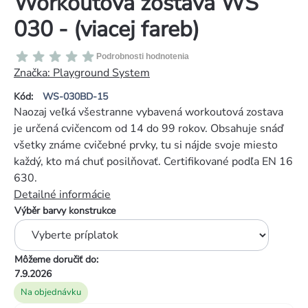
Workoutová zostava WS
030 - (viacej fareb)
Priemerné
Podrobnosti hodnotenia
hodnotenie
Značka:
Playground System
produktu
Kód:
WS-030BD-15
je
Naozaj veľká všestranne vybavená workoutová zostava
0,0
je určená cvičencom od 14 do 99 rokov. Obsahuje snáď
z
všetky známe cvičebné prvky, tu si nájde svoje miesto
5
každý, kto má chuť posilňovať. Certifikované podľa EN 16
hviezdičiek.
630.
Detailné informácie
Výběr barvy konstrukce
Môžeme doručiť do:
7.9.2026
Na objednávku