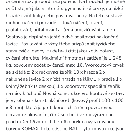
cvičení a rozvíjí koordinaci pohybu. Na hrazdách je možné
cvičit stejně jako v interiéru gymnastické prvky, na nízké
hrazdě cvičit kliky nebo posilovat nohy. Na této sestavě
mohou cvičenci provádět silová cvičení, lezení,
protahování, přitahování a různá procvičování ramen.
Sestava je doplněna ještě o dvě posilovací nakloněné
lavice. Posilování je vždy třeba přizpůsobit fyzického
stavu cvičící osoby. Budete-li cítit jakoukoliv bolest,
cvičení přerušte. Maximální hmotnost zatížení je 1 248
kg, povolený počet cvičenců max. 16. Workoutový prvek
se skládá z: 2 x ručkovací žebřík 10 x hrazda 2 x
nakloněná lavice 2 x nízká hrazda na kliky 1 x bradla 1 x
kolmý žebřík (s deskou) 1 x vodorovný speciální žebřík
na nácvik úchopů Nosná konstrukce workoutové sestavy
je vyrobena z konstrukční oceli (kovový profil 100 x 100
x 3 mm), která je proti korozi chráněna povrchovou
úpravou zinkováním, čímž se docílí velmi výrazného
prodloužení životnosti herního prvku a vypalovanou
barvou KOMAXIT dle odstínu RAL. Tyto konstrukce jsou