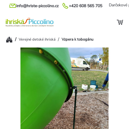
Prejsť
Darčekové 
info@hriste-piccolino.cz
+420 608 565 705
na
obsah
Domov
/
/
Verejné detské ihriská
Vzpera k tobogánu