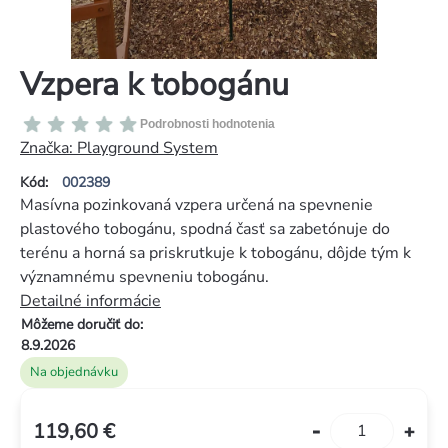
Vzpera k tobogánu
Priemerné
Podrobnosti hodnotenia
hodnotenie
Značka:
Playground System
produktu
Kód:
002389
je
Masívna pozinkovaná vzpera určená na spevnenie
0,0
plastového tobogánu, spodná časť sa zabetónuje do
z
terénu a horná sa priskrutkuje k tobogánu, dôjde tým k
5
významnému spevneniu tobogánu.
hviezdičiek.
Detailné informácie
Môžeme doručiť do:
8.9.2026
Na objednávku
119,60 €
Jednotková