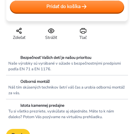
cena:
Pridať do košíka
Zdieľať
Strážiť
Tlač
Bezpečnosť Vašich detí je našou prioritou
Naše výrobky sú vyrábané v súlade s bezpečnostnými predpismi
podľa EN 71 a EN 1176.
Odborná montáž
Náš tím skúsených technikov šetrí váš čas a urobia odbornú montáž
za vás.
Istota kamennej predajne
Tu si všetko prezriete, vyskúšate aj objednáte. Máte to k nám
ďaleko? Potom Vás pozývame na virtuálnu prehliadku.