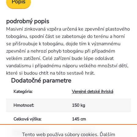
Popis
podrobný popis
Masivní zinkovaná vzpěra určená ke zpevnění plastového
tobogánu, spodní část se zabetonuje do terénu a horní
se přišroubuje k tobogánu, dojde tím k významnému
zpevnění a nehrozí pohyb tobogánu při případném
velkém zatížení. Celé zařízení bude lépe odolávat
vandalismu i případnému náporu velkého množství dětí,
které si budou chtít na této sestavě hrát.
Dodatočné parametre
Kategória
:
Verejné detské ihriská
Hmotnosť
:
150 kg
Celková výška
:
145 cm
Povrchová úprava
:
zinkováním
Tento web používa súbory cookies. Ďalším